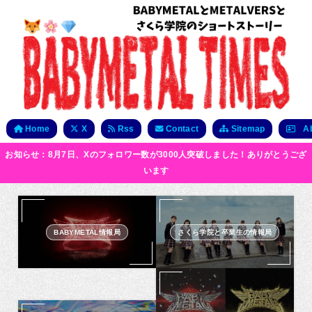
Home
X
Rss
Contact
Sitemap
Ab
お知らせ：8月7日、Xのフォロワー数が3000人突破しました！ありがとうござ
います
BABYMETAL情報局
さくら学院と卒業生の情報局