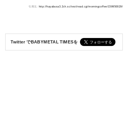
引用元:
http://hayabusa3.2ch.sc/test/read.cgi/morningcoffee/159950029/
Twitter でBABYMETAL TIMESを