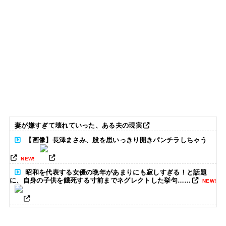
妻が嫌すぎて壊れていった、ある夫の現実
【画像】長澤まさみ、股を思いっきり開きパンチラしちゃう
NEW!
昭和を代表する女優の晩年があまりにも寂しすぎる！と話題
に、自身の子供を餓死する寸前までネグレクトした挙句……
NEW!
江別リンチ犯「立って謝罪は本気じゃない」 裁判官「ほな裁判