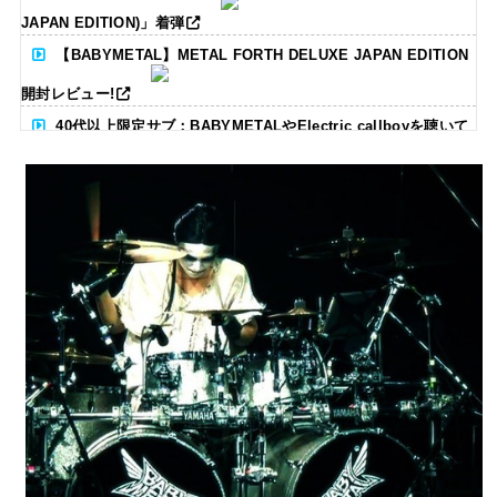
JAPAN EDITION)」着弾
【BABYMETAL】METAL FORTH DELUXE JAPAN EDITION
開封レビュー!
40代以上限定サブ：BABYMETALやElectric callboyを聴いて
る人いる？ 【海外の反応】
BABYMETAL「CANNONBALL外伝」グッズ販売決定
タワーレコード新宿店にてBABYMETALのパネル展が開催中
Powered by livedoor 相互RSS