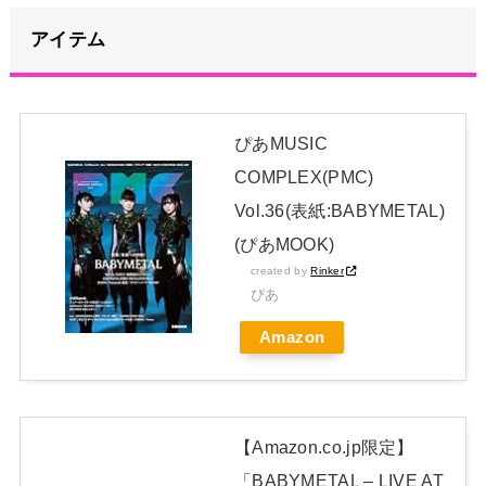
で土下座してないキミは本気じゃないな」
NEW!
アイテム
政府、自衛隊の指揮統制に国産AI導入へｗｗｗ「新しい戦い
方」への対応を急ぐ
NEW!
原菜乃華、長岡花火に負けない“浴衣姿”！透明感がヤバい「と
ぴあMUSIC
びきりに綺麗です…！」【画像】
NEW!
COMPLEX(PMC)
【モーニング娘。'26】バラライカでコサックダンスを踊る井上
Vol.36(表紙:BABYMETAL)
春華、めっちゃ上手い
NEW!
(ぴあMOOK)
日本独自企画・限定生産盤「METAL FORTH (DELUXE
created by
Rinker
JAPAN EDITION)」着弾
ぴあ
【BABYMETAL】METAL FORTH DELUXE JAPAN EDITION
Amazon
開封レビュー!
Powered by livedoor 相互RSS
【Amazon.co.jp限定】
「BABYMETAL – LIVE AT