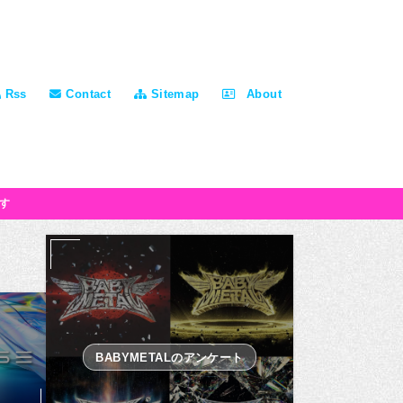
Rss
Contact
Sitemap
About
す
BABYMETALのアンケート