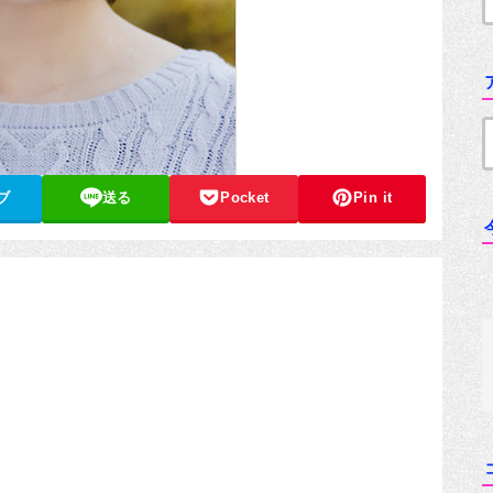
ブ
送る
Pocket
Pin it