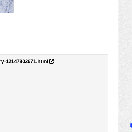
try-12147802671.html