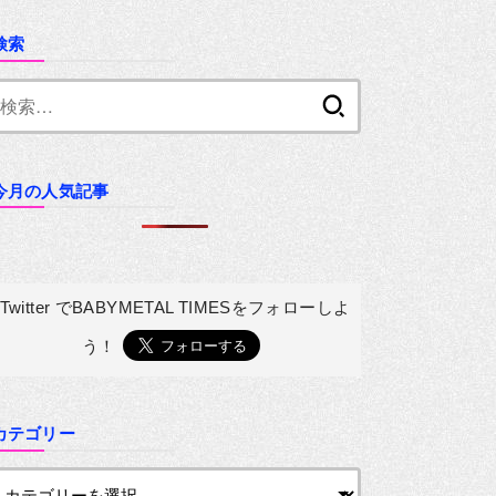
検索
検
索:
今月の人気記事
Twitter でBABYMETAL TIMESを
フォローしよ
う！
カテゴリー