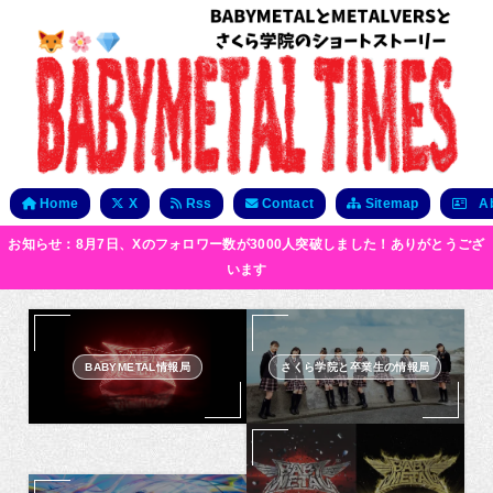
Home
X
Rss
Contact
Sitemap
Ab
お知らせ：8月7日、Xのフォロワー数が3000人突破しました！ありがとうござ
います
BABYMETAL情報局
さくら学院と卒業生の情報局