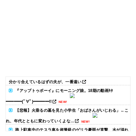
分かり合えているはずの夫が、一番遠い
『アップトゥボーイ』にモーニング娘。18期の動画ｷﾀ
━━━━(ﾟ∀ﾟ)━━━━!!
NEW!
【悲報】火垂るの墓を見た小学生「おばさんがいじわる」←こ
れ、年代とともに変わっていくよな…
NEW!
路上駐車中のテスラ車を超弩級のゲリラ豪雨が直撃、水が溢れ