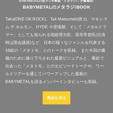
BABYMETALの冠ラジオ番組「メタラジ!」が書籍化!
BABYMETALのメタラジ!BOOK
Taka(ONE OK ROCK)、Tak Matsumoto(B’z)、マキシマ
ム ザ ホルモン、HYDE ※登場順、そして「メタルドラ
マー」としても知られる現総理大臣、高市早苗氏(出演
時は国会議員)など、日本の様々なジャンルを代表する
16組の「メタトモ」とのトークを収録。 また今回の書
籍のために撮り下ろされた最新ビジュアルと、番組で
出会った「メタトモ」とのエピソードトークや、ワー
ルドツアーを通じてパワーアップした最新の
BABYMETALを語るメンバーインタビューも収録。
商品を見る