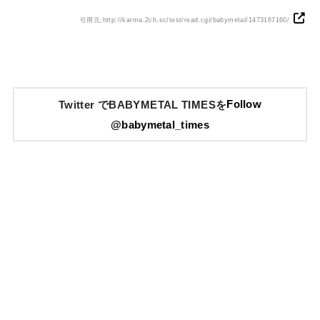
引用元:http://karma.2ch.sc/test/read.cgi/babymetal/1473167160/
Follow
Twitter でBABYMETAL TIMESを
@babymetal_times