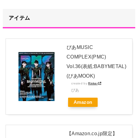
てどんどん浸かっていくのを……
NEW!
【画像】この女の子たちと交尾したいんだがｗｗｗｗｗ
アイテム
NEW!
【悲報】Juice=Juiceさん、ビジュアルが良いメンバーだけ露
骨に前列にしてしまうｗｗｗｗ
NEW!
ぴあMUSIC
【朗報】ダウンタウンプラス絶好調の松本人志(62)、見た目が
COMPLEX(PMC)
いまだにめっちゃ若々しいｗｗｗｗｗｗｗｗｗｗｗｗｗｗｗｗｗｗ
Vol.36(表紙:BABYMETAL)
ｗｗｗ（画像あり）
NEW!
(ぴあMOOK)
日本独自企画・限定生産盤「METAL FORTH (DELUXE
created by
Rinker
JAPAN EDITION)」着弾
ぴあ
【BABYMETAL】METAL FORTH DELUXE JAPAN EDITION
Amazon
開封レビュー!
Powered by livedoor 相互RSS
【Amazon.co.jp限定】