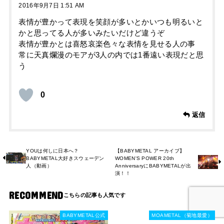
2016年9月7日 1:51 AM
表情が豊かって表現を笑顔が多いとかいつも明るいと
かと思ってる人が多いみたいだけど違うぞ
表情が豊かとは喜怒哀楽色々な表情を見せる人の事
常に天真爛漫のモアが3人の内では1番遠い表現だと思
う
0
返信
YOUは何しに日本へ？
【BABYMETAL アーカイブ】
BABYMETAL大好きスウェーデン
WOMEN'S POWER 20th
人（動画）
AnniversaryにBABYMETALが出
演！！
RECOMMEND
BABYMETAL公式
MOAMETAL（菊地最愛）