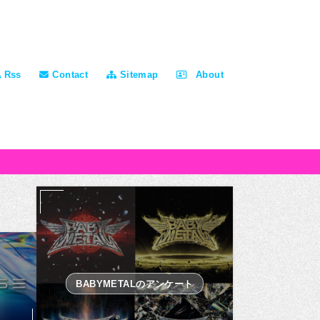
Rss
Contact
Sitemap
About
BABYMETALのアンケート