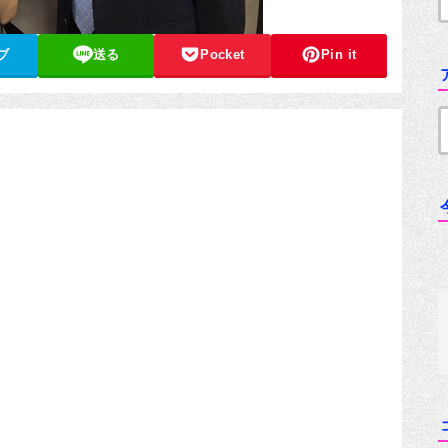
ブ
送る
Pocket
Pin it