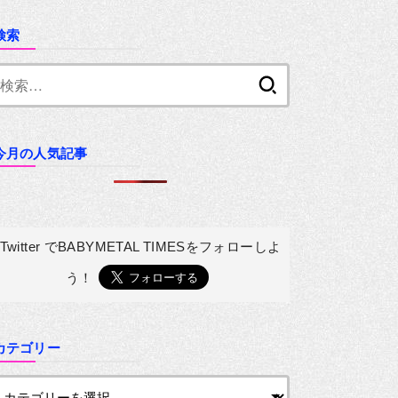
検索
検
索:
今月の人気記事
Twitter でBABYMETAL TIMESを
フォローしよ
う！
カテゴリー