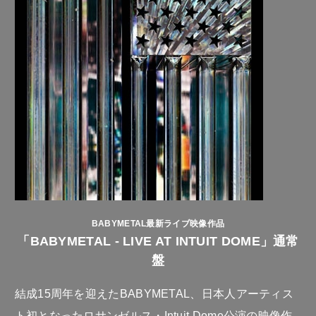
BABYMETAL最新ライブ映像作品
「BABYMETAL - LIVE AT INTUIT DOME」通常
盤
結成15周年を迎えたBABYMETAL、日本人アーティス
ト初となったロサンゼルス・Intuit Dome公演の映像作