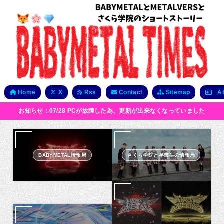
Home
X
Rss
Contact
Sitemap
Ab
お知らせ：07/28 PCが故障した為、更新が出来なくなっていました
BABYMETAL情報局
さくら学院と卒業生の情報局