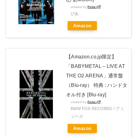
JAPAN EDITION)」着弾
created by
Rinker
【BABYMETAL】METAL FORTH DELUXE JAPAN EDITION
ぴあ
開封レビュー!
Amazon
Powered by livedoor 相互RSS
【Amazon.co.jp限定】
「BABYMETAL – LIVE AT
THE O2 ARENA」通常盤
（Blu-ray） 特典 : ハンドタ
オル付き [Blu-ray]
created by
Rinker
BMW FOX RECORDS / アミ
ューズ
Amazon