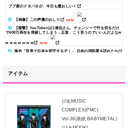
ブブ家のドタバタが、今日も愛おしい！
【画像】この声優のおしり
NEW!
【衝撃】YouTuber山口達也さん、チェンソーで竹を切るだけ
で600万再生を突破してしまう←正直、こう言うのでいいんだよなw
w w w w w w w
NEW!
海外「世界で日本を死守するぞ！」 日本の消防署を訪れたちび
っ子集団が世界をメロメロに
NEW!
【画像】福岡、こんなのが普通に走ってるｗｗｗｗｗｗｗｗｗ
アイテム
ｗｗｗｗｗｗｗ
NEW!
5期・6期 人気ランキング
NEW!
ぴあMUSIC
【悲報】菊地亜美さん、マレーシアに移住ｗｗｗｗｗｗｗｗｗ
COMPLEX(PMC)
ｗｗｗｗｗｗｗｗｗｗｗｗｗｗｗｗ
NEW!
Vol.36(表紙:BABYMETAL)
日本独自企画・限定生産盤「METAL FORTH (DELUXE
(ぴあMOOK)