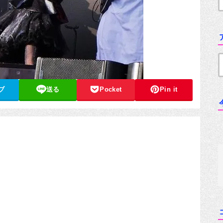
ブ
送る
Pocket
Pin it