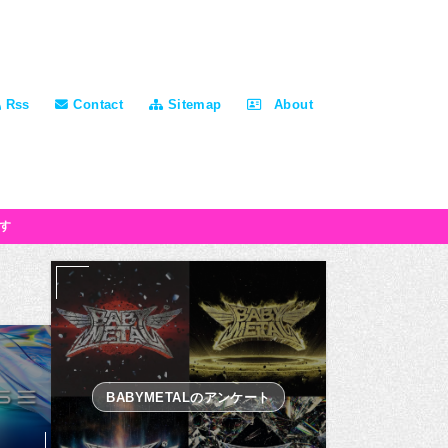
Rss
Contact
Sitemap
About
す
BABYMETALのアンケート