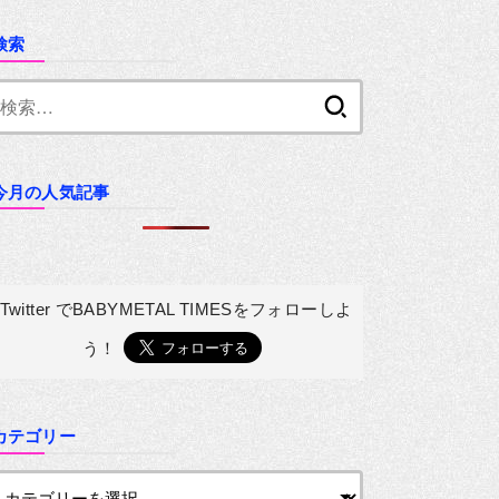
検索
検
索:
今月の人気記事
Twitter でBABYMETAL TIMESを
フォローしよ
う！
カテゴリー