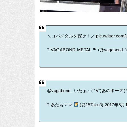
＼コバメタルを探せ！／
pic.twitter.co
? VAGABOND-METAL ™ (@vagabond_
@vagabond_
いたぁ～( ´∀`)あのポーズ( 
? あたもママ
(@15Taku3)
2017年5月