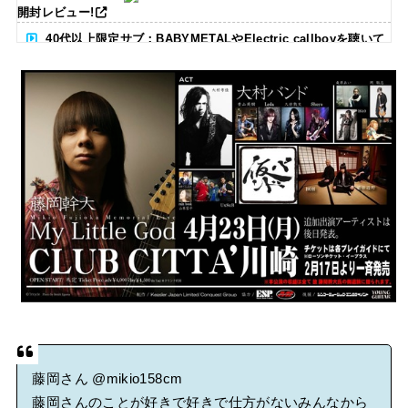
開封レビュー!
40代以上限定サブ：BABYMETALやElectric callboyを聴いて
る人いる？ 【海外の反応】
BABYMETAL「CANNONBALL外伝」グッズ販売決定
タワーレコード新宿店にてBABYMETALのパネル展が開催中
Powered by livedoor 相互RSS
藤岡さん
@mikio158cm
藤岡さんのことが好きで好きで仕方がないみんなから