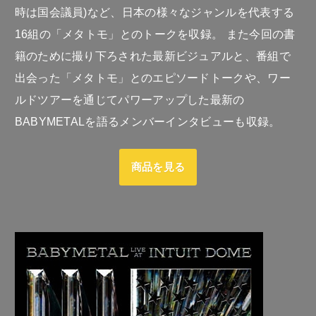
時は国会議員)など、日本の様々なジャンルを代表する
16組の「メタトモ」とのトークを収録。 また今回の書
籍のために撮り下ろされた最新ビジュアルと、番組で
出会った「メタトモ」とのエピソードトークや、ワー
ルドツアーを通じてパワーアップした最新の
BABYMETALを語るメンバーインタビューも収録。
商品を見る