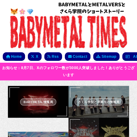
Home
X
Rss
Contact
Sitemap
Ab
お知らせ：8月7日、Xのフォロワー数が3000人突破しました！ありがとうござ
います
BABYMETAL情報局
さくら学院と卒業生の情報局