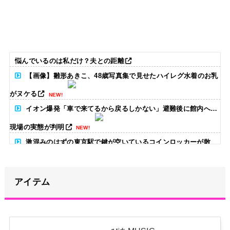
悩んでいるのは私だけ？夫との距離
【画像】雛形あきこ、48歳写真集で見せたハイレグ水着のお乳
がヌケる
NEW!
イオン爆発「車で来てるから戻るしかない」避難後に館内へ…
現場の実態が判明
NEW!
激混みのはずの東京駅で鍵が空いているコインロッカーが散
見、「ラッキー」と思って中を確認してみると……
NEW!
【放送事故】昔のドラマのレ◯プシーン、今見るとアウトすぎ
アイテム
る・・・
NEW!
原菜乃華、長岡花火に負けない“浴衣姿”！透明感がヤバい「と
びきりに綺麗です…！」【画像】
NEW!