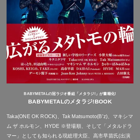
BABYMETALの冠ラジオ番組「メタラジ!」が書籍化!
BABYMETALのメタラジ!BOOK
Taka(ONE OK ROCK)、Tak Matsumoto(B’z)、マキシマ
ム ザ ホルモン、HYDE ※登場順、そして「メタルドラ
マー」としても知られる現総理大臣、高市早苗氏(出演