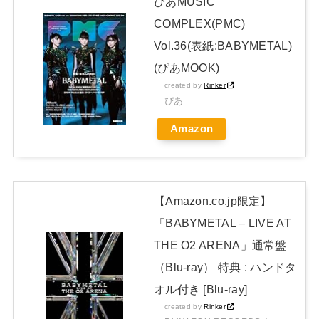
ぴあMUSIC
原菜乃華、長岡花火に負けない“浴衣姿”！透明感がヤバい「と
COMPLEX(PMC)
びきりに綺麗です…！」【画像】
NEW!
Vol.36(表紙:BABYMETAL)
日本独自企画・限定生産盤「METAL FORTH (DELUXE
(ぴあMOOK)
created by
Rinker
JAPAN EDITION)」着弾
ぴあ
【BABYMETAL】METAL FORTH DELUXE JAPAN EDITION
Amazon
開封レビュー!
Powered by livedoor 相互RSS
【Amazon.co.jp限定】
「BABYMETAL – LIVE AT
THE O2 ARENA」通常盤
（Blu-ray） 特典 : ハンドタ
オル付き [Blu-ray]
created by
Rinker