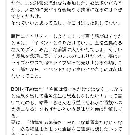
ただ、この訃報の流れなら参加したい奴は多いだろう
から、人数的に安パイな会場なら抽選になるのは予想
できてたわけ。
それでいいと思ってるし、そこは別に批判してない。
藤岡にチャリティーしようぜ！って言う話が出てきた
ときに、「イベントとＣＤだけでいい。直接金集める
なんてダメ」みたいな論調の人がいたでしょ。そうい
う意見を念頭に置いてのレスのつもりだった。要は、
ライブハウスで追悼ライブやって売り上げる金額はご
く一部だから、イベントだけで良いとか言うのは勿体
ないってこと。
BOHがTwitterで「今回は気持ちだけではなくしっかり
と結果を出して藤岡先生に恩返しをしたい！」って書
いてたのも、結果＝きちんと収益（それがご遺族への
支援になる）をあげたいという意味だと俺は理解して
る。
要は、「追悼する気持ち」みたいな綺麗事だけじゃな
く、ある程度まとまった金額をご遺族に残したいって