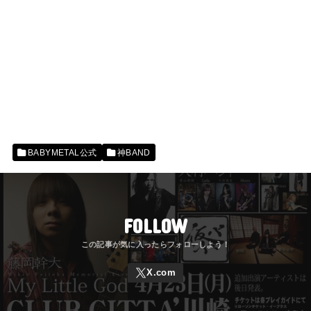
BABYMETAL公式
神BAND
FOLLOW