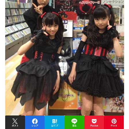
ポスト
シェア
はてブ
送る
Pocket
Pin it