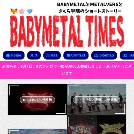
Home
X
Rss
Contact
Sitemap
Ab
お知らせ：8月7日、Xのフォロワー数が3000人突破しました！ありがとうござ
います
BABYMETAL情報局
さくら学院と卒業生の情報局