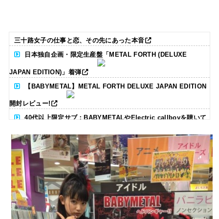
三十路女子の仕事と恋、その先にあった本音
日本独自企画・限定生産盤「METAL FORTH (DELUXE
JAPAN EDITION)」着弾
【BABYMETAL】METAL FORTH DELUXE JAPAN EDITION
開封レビュー!
40代以上限定サブ：BABYMETALやElectric callboyを聴いて
る人いる？ 【海外の反応】
BABYMETAL「CANNONBALL外伝」グッズ販売決定
タワーレコード新宿店にてBABYMETALのパネル展が開催中
Powered by livedoor 相互RSS