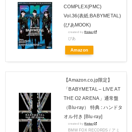
【画像】アイドルさん「体重10キロ増えたらこうなった」
COMPLEX(PMC)
NEW!
Vol.36(表紙:BABYMETAL)
日本独自企画・限定生産盤「METAL FORTH (DELUXE
(ぴあMOOK)
JAPAN EDITION)」着弾
created by
Rinker
ぴあ
【BABYMETAL】METAL FORTH DELUXE JAPAN EDITION
Amazon
開封レビュー!
Powered by livedoor 相互RSS
【Amazon.co.jp限定】
「BABYMETAL – LIVE AT
THE O2 ARENA」通常盤
（Blu-ray） 特典 : ハンドタ
オル付き [Blu-ray]
created by
Rinker
BMW FOX RECORDS / アミ