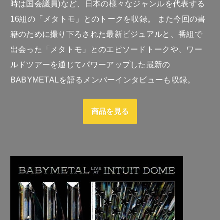
時は国会議員)など、日本の様々なジャンルを代表する
16組の「メタトモ」とのトークを収録。 また今回の書
籍のために撮り下ろされた最新ビジュアルと、番組で
出会った「メタトモ」とのエピソードトークや、ワー
ルドツアーを通じてパワーアップした最新の
BABYMETALを語るメンバーインタビューも収録。
商品を見る