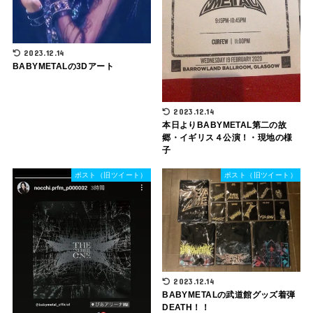
2023.12.14
BABYMETALの3Dアート
2023.12.14
本日よりBABYMETAL第二の故
郷・イギリス４公演！・現地の様
子
ポスト（旧ツイート）
ポスト（旧ツイート）
2023.12.14
BABYMETALの武道館グッズ着弾
DEATH！！