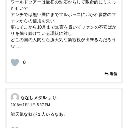
ワールドツアーは最初の対応からして致命的にミスっ
たせいで
アンチでは無い層にまでフルボッコに叩かれ多数のフ
ァンからの信用を失い
更にそこから10月まで無言を貫いてファンの不安ばか
りを煽り続けている現状に対し
どこの国の人間なら脳天気な楽観視が出来るんだろう
な…。
0
返信
ななしメタル
より:
2018年7月11日 5:37 PM
能天気な奴が１人いるなあ。