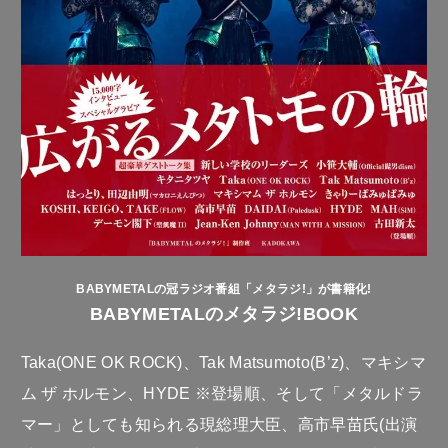
BABYMETALの冠ラジオ番組「メタラジ!」が書籍化!
BABYMETALのメタラジ!BOOK
Taka(ONE OK ROCK)、Tak Matsumoto(B’z)、マキシマ
ム ザ ホルモン、HYDE ※登場順、そして「メタルドラ
マー」としても知られる現総理大臣、高市早苗氏(出演