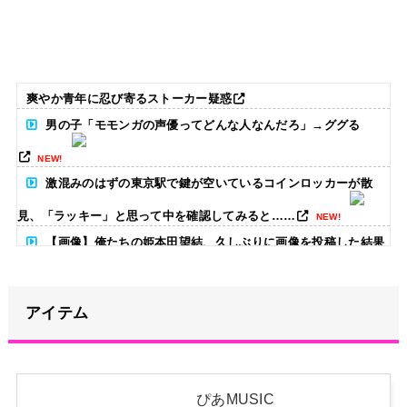
爽やか青年に忍び寄るストーカー疑惑
男の子「モモンガの声優ってどんな人なんだろ」→ググる
NEW!
激混みのはずの東京駅で鍵が空いているコインロッカーが散
見、「ラッキー」と思って中を確認してみると……
NEW!
【画像】俺たちの姫本田望結、久しぶりに画像を投稿した結果
→やっぱりワイらの姫だったw w w w w w w w w w
NEW!
アイテム
【画像】どのくノ一を快楽責めしたいｗｗｗｗｗ
NEW!
【朗報】高瀬くるみ、ハロヲタに生きる目標を与える「みん
な、坂本葵花ちゃんのバーイベを見るまでは、それを楽しみに頑張
って生きようね」
NEW!
ぴあMUSIC