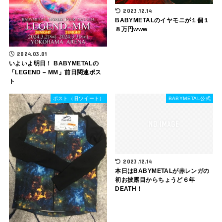
2023.12.14
BABYMETALのイヤモニが１個１
８万円www
2024.03.01
いよいよ明日！ BABYMETALの
「LEGEND – MM」前日関連ポス
ト
ポスト（旧ツイート）
BABYMETAL公式
2023.12.14
本日はBABYMETALが赤レンガの
初お披露目からちょうど６年
DEATH！