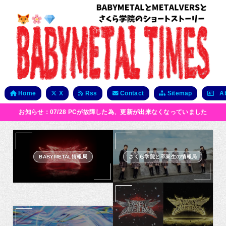
Home
X
Rss
Contact
Sitemap
Ab
お知らせ：07/28 PCが故障した為、更新が出来なくなっていました
BABYMETAL情報局
さくら学院と卒業生の情報局