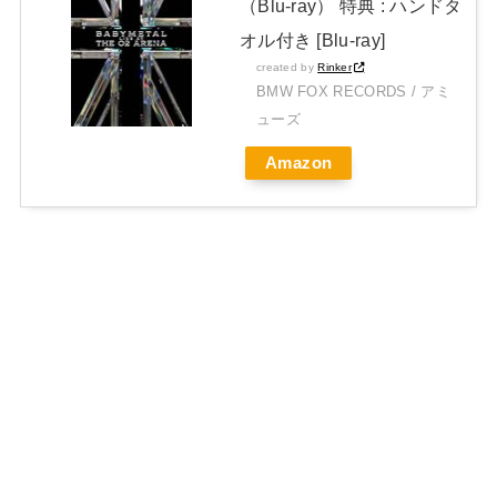
（Blu-ray） 特典 : ハンドタ
オル付き [Blu-ray]
created by
Rinker
BMW FOX RECORDS / アミ
ューズ
Amazon