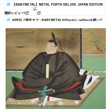
【BABYMETAL】METAL FORTH DELUXE JAPAN EDITION
開封レビュー!
40代以上限定サブ：BABYMETALやElectric callboyを聴いて
る人いる？ 【海外の反応】
BABYMETAL「CANNONBALL外伝」グッズ販売決定
タワーレコード新宿店にてBABYMETALのパネル展が開催中
Powered by livedoor 相互RSS