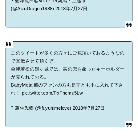
? 会津龍神@8/11～14新潟・上越市
(@AizuDragon1988)
2018年7月27日
このツイートが多くの方々にご覧頂いておるようなの
で宣伝させて頂くぞ。
会津若松の鶴ヶ城では、某の兜を象ったキーホルダー
が売られておる。
BabyMetal殿のファンの方も是非とも手に入れて下さ
れ！
pic.twitter.com/PxFncmu5Lw
? 蒲生氏郷 (@fuyuhimelove)
2018年7月27日