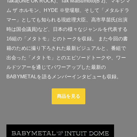
Taka(ONE OK ROCK)、Tak Matsumoto(B’z)、マキシマ
ム ザ ホルモン、HYDE ※登場順、そして「メタルドラ
マー」としても知られる現総理大臣、高市早苗氏(出演
時は国会議員)など、日本の様々なジャンルを代表する
16組の「メタトモ」とのトークを収録。 また今回の書
籍のために撮り下ろされた最新ビジュアルと、番組で
出会った「メタトモ」とのエピソードトークや、ワー
ルドツアーを通じてパワーアップした最新の
BABYMETALを語るメンバーインタビューも収録。
商品を見る