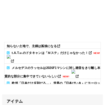
知らない土地で、主婦は孤独になる
t.A.T.u.のドタキャンは「Ｍステ」だけじゃなかった！
NEW!
メルセデスのラッセルは2026F1マシンに対し雑音をきり離し本
質的な部分に集中できていないらしい
NEW!
欧州「日本だけ反則だろ…」 世界の『日本びいき』にヨーロッ
パ全土から不満の声
NEW!
アイテム
竹﨑由佳アナ ピタパンのお尻！！
NEW!