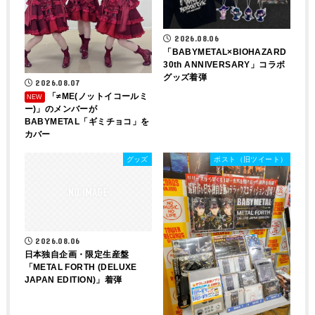
2026.08.06
「BABYMETAL×BIOHAZARD
30th ANNIVERSARY」コラボ
グッズ着弾
2026.08.07
「≠ME(ノットイコールミ
ー)」のメンバーが
BABYMETAL「ギミチョコ」を
カバー
グッズ
ポスト（旧ツイート）
2026.08.06
日本独自企画・限定生産盤
「METAL FORTH (DELUXE
JAPAN EDITION)」着弾