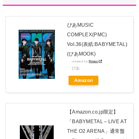
ハロプロ恵体ランキングTOP10
NEW!
新体操で国体1位！ ついに現れた”リアル浅倉南ちゃん” 初
ぴあMUSIC
めての水着グラビアを独占スクープ！
NEW!
COMPLEX(PMC)
日本独自企画・限定生産盤「METAL FORTH (DELUXE
Vol.36(表紙:BABYMETAL)
JAPAN EDITION)」着弾
(ぴあMOOK)
【BABYMETAL】METAL FORTH DELUXE JAPAN EDITION
created by
Rinker
ぴあ
開封レビュー!
Amazon
Powered by livedoor 相互RSS
【Amazon.co.jp限定】
「BABYMETAL – LIVE AT
THE O2 ARENA」通常盤