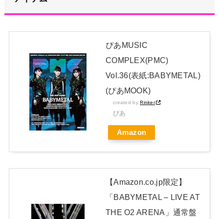
夏休みの午前中にやってたアニメと言えば
NEW!
小島大河 .258(213-55) 5本 22打点 OPS.649 ←新人王の可能性
まだある？
NEW!
ぴあMUSIC
ライブ終わりのばぶにゃぎとれんたんが可愛すぎる！！！【乃
COMPLEX(PMC)
木坂46】
NEW!
Vol.36(表紙:BABYMETAL)
日本独自企画・限定生産盤「METAL FORTH (DELUXE
(ぴあMOOK)
JAPAN EDITION)」着弾
created by
Rinker
【BABYMETAL】METAL FORTH DELUXE JAPAN EDITION
ぴあ
開封レビュー!
Amazon
Powered by livedoor 相互RSS
【Amazon.co.jp限定】
「BABYMETAL – LIVE AT
THE O2 ARENA」通常盤