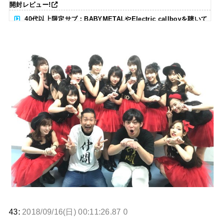
開封レビュー!
40代以上限定サブ：BABYMETALやElectric callboyを聴いて
る人いる？ 【海外の反応】
BABYMETAL「CANNONBALL外伝」グッズ販売決定
タワーレコード新宿店にてBABYMETALのパネル展が開催中
Powered by livedoor 相互RSS
43:
2018/09/16(日) 00:11:26.87 0