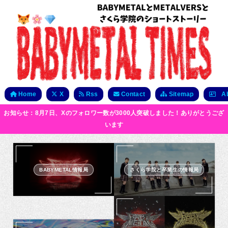
Home
X
Rss
Contact
Sitemap
Ab
お知らせ：8月7日、Xのフォロワー数が3000人突破しました！ありがとうござ
います
BABYMETAL情報局
さくら学院と卒業生の情報局