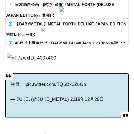
日本独自企画・限定生産盤「METAL FORTH (DELUXE
JAPAN EDITION)」着弾
【BABYMETAL】METAL FORTH DELUXE JAPAN EDITION
開封レビュー!
40代以上限定サブ：BABYMETALやElectric callboyを聴いて
る人いる？ 【海外の反応】
BABYMETAL「CANNONBALL外伝」グッズ販売決定
タワーレコード新宿店にてBABYMETALのパネル展が開催中
注目！
pic.twitter.com/TQ6Ox3ZuGp
Powered by livedoor 相互RSS
— JUKE. (@JUKE_METAL)
2018年12月20日