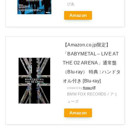
開封レビュー!
ぴあ
Powered by livedoor 相互RSS
Amazon
【Amazon.co.jp限定】
「BABYMETAL – LIVE AT
THE O2 ARENA」通常盤
（Blu-ray） 特典 : ハンドタ
オル付き [Blu-ray]
created by
Rinker
BMW FOX RECORDS / アミ
ューズ
Amazon