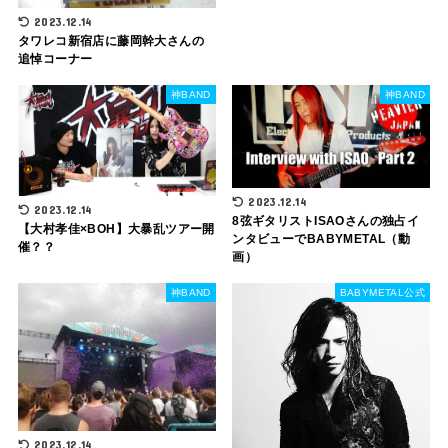
2023.12.14
タワレコ新宿店に藤岡幹大さんの
追悼コーナー
神BAND
神BAND
2023.12.14
2023.12.14
8弦ギタリストISAOさんの独占イ
【大村孝佳×BOH】大暴乱ツアー開
ンタビューでBABYMETAL（動
催？？
画）
神BAND
BABYMETAL公式
2023.12.14