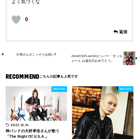
よく気づくな
0
返信
大神さんがこっそりお祝い⁉
ASHのSPL∞ASHメンバー「すぅち
ゃーん お誕生日おめでとう」
RECOMMEND
神BAND
神BAND
2023.12.14
神バンドの大村孝佳さんが歌う
「The Night Of U.S.A.」