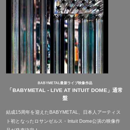
BABYMETAL最新ライブ映像作品
「BABYMETAL - LIVE AT INTUIT DOME」通常
盤
結成15周年を迎えたBABYMETAL、日本人アーティス
ト初となったロサンゼルス・Intuit Dome公演の映像作
品が発売決定！