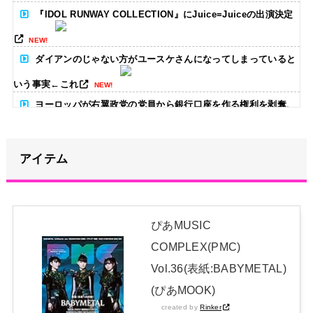
『IDOL RUNWAY COLLECTION』にJuice=Juiceの出演決定
NEW!
ダイアンのじゃない方がユースケさんになってしまっていると
いう事実←これ
NEW!
ヨーロッパが右翼政党の党員から銀行口座を作る権利を剥奪、
そのせいで皮肉すぎる展開に突入しており……
NEW!
アイテム
【画像】どのくノ一を快楽責めしたいｗｗｗｗｗ
NEW!
青葉坂46、まもなく正式発表か
NEW!
ぴあMUSIC
【画像】どのママのお胸チュパチュパしたい？
NEW!
COMPLEX(PMC)
日本独自企画・限定生産盤「METAL FORTH (DELUXE
Vol.36(表紙:BABYMETAL)
JAPAN EDITION)」着弾
(ぴあMOOK)
【BABYMETAL】METAL FORTH DELUXE JAPAN EDITION
created by
Rinker