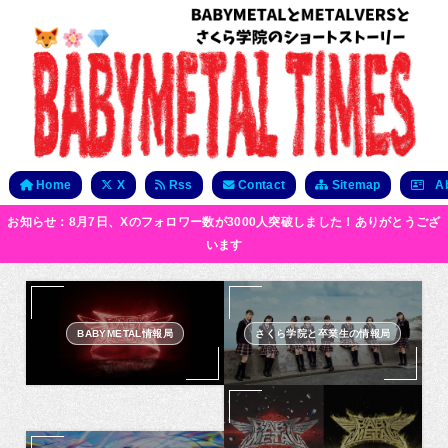
Home
X
Rss
Contact
Sitemap
Ab
お知らせ：8月7日、Xのフォロワー数が3000人突破しました！ありがとうござ
います
BABYMETAL情報局
さくら学院と卒業生の情報局