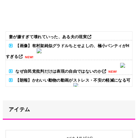
妻が嫌すぎて壊れていった、ある夫の現実
【画像】有村架純似グラドルちとせよしの、極小パンティがH
すぎる
NEW!
なぜ自民党批判だけは表現の自由ではないのか
NEW!
【朗報】かわいい動物の動画がストレス・不安の軽減になる可
能性。英大学の研究で実証
NEW!
昭和を代表する女優の晩年があまりにも寂しすぎる！と話題
に、自身の子供を餓死する寸前までネグレクトした挙句……
NEW!
アイテム
松本まりか「義援金と寄付金の違い」に言及→反響続々「そん
な違いあったの知りませんでした」
NEW!