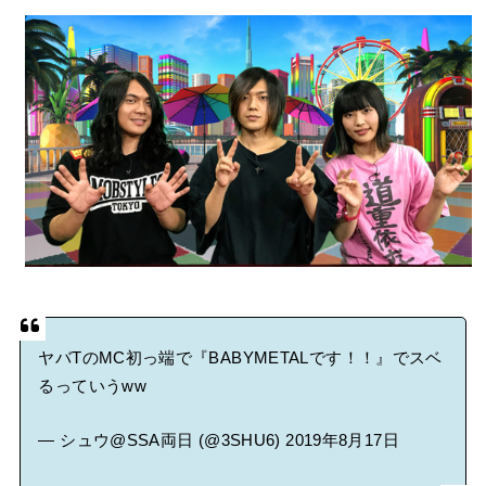
る人いる？ 【海外の反応】
BABYMETAL「CANNONBALL外伝」グッズ販売決定
タワーレコード新宿店にてBABYMETALのパネル展が開催中
Powered by livedoor 相互RSS
ヤバTのMC初っ端で『BABYMETALです！！』でスベ
るっていうww
— シュウ@SSA両日 (@3SHU6)
2019年8月17日