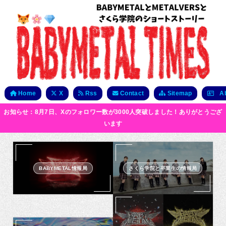
Home
X
Rss
Contact
Sitemap
Ab
お知らせ：8月7日、Xのフォロワー数が3000人突破しました！ありがとうござ
います
BABYMETAL情報局
さくら学院と卒業生の情報局