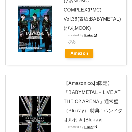
ぴあMUSIC
【朗報】高瀬くるみ＆浅倉樹々がランチ「ききちゃんって呼ん
COMPLEX(PMC)
で？今日から友達ね！」
NEW!
Vol.36(表紙:BABYMETAL)
日本独自企画・限定生産盤「METAL FORTH (DELUXE
(ぴあMOOK)
JAPAN EDITION)」着弾
created by
Rinker
ぴあ
【BABYMETAL】METAL FORTH DELUXE JAPAN EDITION
Amazon
開封レビュー!
Powered by livedoor 相互RSS
【Amazon.co.jp限定】
「BABYMETAL – LIVE AT
THE O2 ARENA」通常盤
（Blu-ray） 特典 : ハンドタ
オル付き [Blu-ray]
created by
Rinker