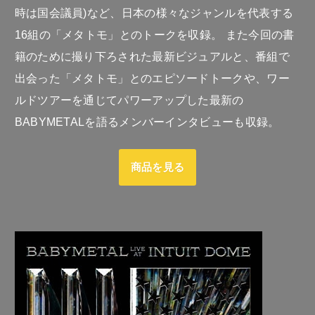
時は国会議員)など、日本の様々なジャンルを代表する
16組の「メタトモ」とのトークを収録。 また今回の書
籍のために撮り下ろされた最新ビジュアルと、番組で
出会った「メタトモ」とのエピソードトークや、ワー
ルドツアーを通じてパワーアップした最新の
BABYMETALを語るメンバーインタビューも収録。
商品を見る