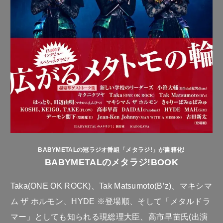
BABYMETALの冠ラジオ番組「メタラジ!」が書籍化!
BABYMETALのメタラジ!BOOK
Taka(ONE OK ROCK)、Tak Matsumoto(B’z)、マキシマ
ム ザ ホルモン、HYDE ※登場順、そして「メタルドラ
マー」としても知られる現総理大臣、高市早苗氏(出演