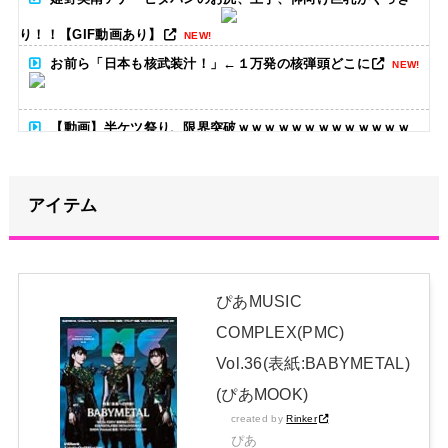
り！！【GIF動画あり】
NEW!
お前ら「日本も核武装汁！」←１万発の核弾頭どこに
NEW!
【動画】半ケツ祭り、限界突破ｗｗｗｗｗｗｗｗｗｗｗｗｗ
NEW!
ワイの上司がカラオケでT-BOLANばっかり歌うんやが
NEW!
アイテム
【朗報】高瀬くるみ、ハロヲタに生きる目標を与える「みん
な、坂本葵花ちゃんのバーイベを見るまでは、それを楽しみに頑張
ぴあMUSIC
って生きようね」
NEW!
COMPLEX(PMC)
【画像】アイドルさん「体重10キロ増えたらこうなった」
Vol.36(表紙:BABYMETAL)
NEW!
(ぴあMOOK)
日本独自企画・限定生産盤「METAL FORTH (DELUXE
created by
Rinker
JAPAN EDITION)」着弾
ぴあ