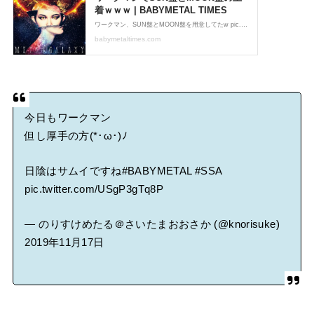
今日もワークマン
但し厚手の方(*･ω･)ﾉ
日陰はサムイですね
#BABYMETAL
#SSA
pic.twitter.com/USgP3gTq8P
— のりすけめたる＠さいたまおおさか (@knorisuke)
2019年11月17日