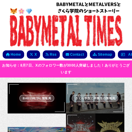
Home
X
Rss
Contact
Sitemap
Ab
お知らせ：8月7日、Xのフォロワー数が3000人突破しました！ありがとうござ
います
BABYMETAL情報局
さくら学院と卒業生の情報局