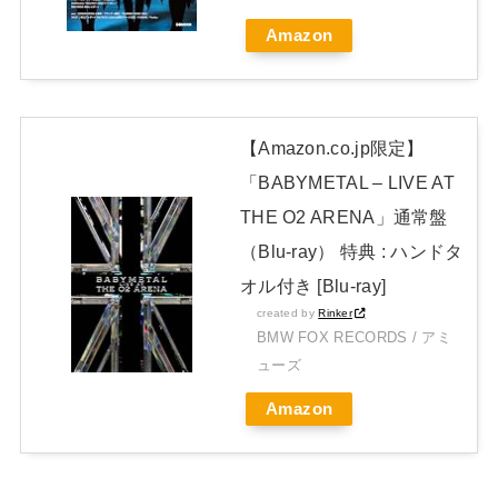
【BABYMETAL】METAL FORTH DELUXE JAPAN EDITION
Amazon
開封レビュー!
Powered by livedoor 相互RSS
【Amazon.co.jp限定】
「BABYMETAL – LIVE AT
THE O2 ARENA」通常盤
（Blu-ray） 特典 : ハンドタ
オル付き [Blu-ray]
created by
Rinker
BMW FOX RECORDS / アミ
ューズ
Amazon