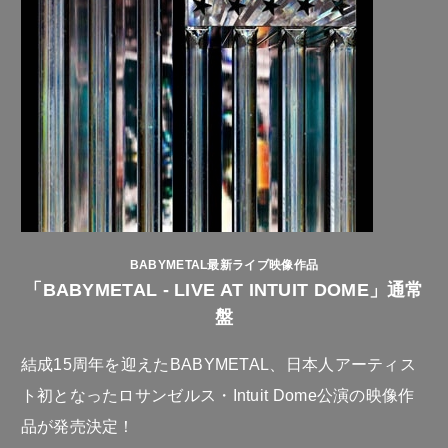
BABYMETAL最新ライブ映像作品
「BABYMETAL - LIVE AT INTUIT DOME」通常
盤
結成15周年を迎えたBABYMETAL、日本人アーティス
ト初となったロサンゼルス・Intuit Dome公演の映像作
品が発売決定！