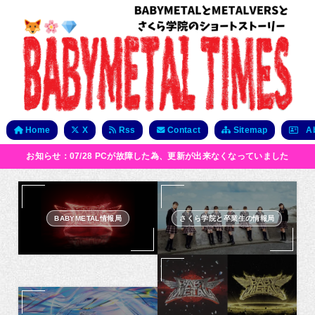
Home
X
Rss
Contact
Sitemap
Ab
お知らせ：07/28 PCが故障した為、更新が出来なくなっていました
BABYMETAL情報局
さくら学院と卒業生の情報局