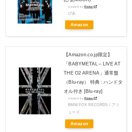
JAPAN EDITION)」着弾
created by
Rinker
【BABYMETAL】METAL FORTH DELUXE JAPAN EDITION
ぴあ
開封レビュー!
Amazon
Powered by livedoor 相互RSS
【Amazon.co.jp限定】
「BABYMETAL – LIVE AT
THE O2 ARENA」通常盤
（Blu-ray） 特典 : ハンドタ
オル付き [Blu-ray]
created by
Rinker
BMW FOX RECORDS / アミ
ューズ
Amazon