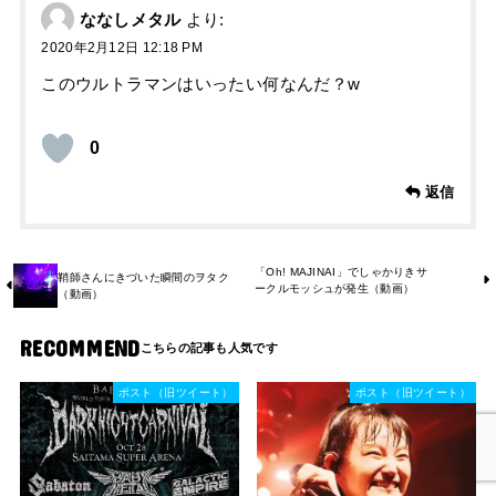
ななしメタル
より:
2020年2月12日 12:18 PM
このウルトラマンはいったい何なんだ？w
0
返信
「Oh! MAJINAI」でしゃかりきサ
鞘師さんにきづいた瞬間のヲタク
ークルモッシュが発生（動画）
（動画）
RECOMMEND
ポスト（旧ツイート）
ポスト（旧ツイート）