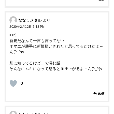
ななしメタル
より:
2020年2月12日 5:43 PM
>>9
新規だなんて一言も言ってない
オマエが勝手に新規扱いされたと思ってるだけだよ～
ん(^_^)v
別に知ってるけど…で済む話
そんなにムキになって怒ると血圧上がるよ～ん(^_^)v
0
返信