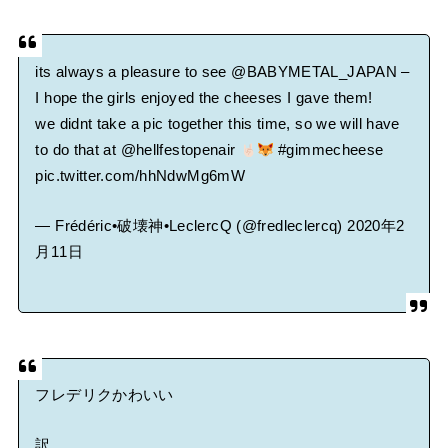
its always a pleasure to see
@BABYMETAL_JAPAN
–
I hope the girls enjoyed the cheeses I gave them!
we didnt take a pic together this time, so we will have
to do that at
@hellfestopenair
#gimmecheese
pic.twitter.com/hhNdwMg6mW
— Frédéric•破壊神•LeclercQ (@fredleclercq)
2020年2
月11日
フレデリクかわいい
訳