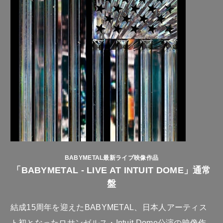
BABYMETAL最新ライブ映像作品
「BABYMETAL - LIVE AT INTUIT DOME」通常
盤
結成15周年を迎えたBABYMETAL、日本人アーティス
ト初となったロサンゼルス・Intuit Dome公演の映像作