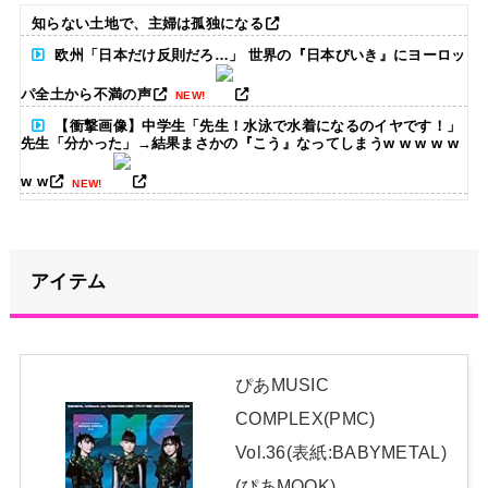
知らない土地で、主婦は孤独になる
欧州「日本だけ反則だろ…」 世界の『日本びいき』にヨーロッ
パ全土から不満の声
NEW!
【衝撃画像】中学生「先生！水泳で水着になるのイヤです！」
先生「分かった」→結果まさかの『こう』なってしまうw w w w w
w w
NEW!
【画像】井上和の下半身、「着衣」と「ビキニ」を比較した結
果wwwwww
NEW!
アイテム
ハロ！コン 2026 グッズ追加！
NEW!
【悲報】黒柳徹子(92)がはま寿司で食いまくった結果ｗｗｗｗ
ｗｗｗｗｗｗｗｗｗｗｗｗｗｗｗｗｗｗｗｗ
NEW!
ぴあMUSIC
COMPLEX(PMC)
5期・6期 人気ランキング
NEW!
Vol.36(表紙:BABYMETAL)
日本独自企画・限定生産盤「METAL FORTH (DELUXE
(ぴあMOOK)