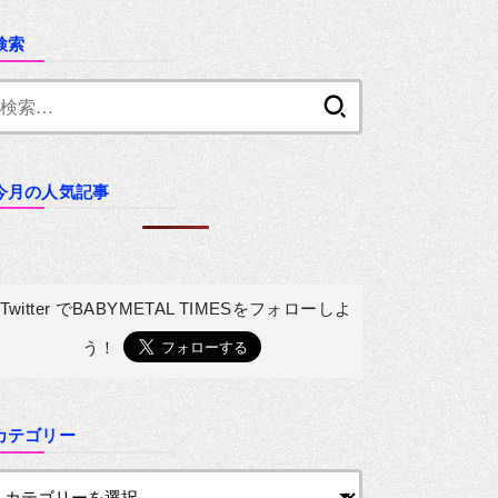
検索
検
索:
今月の人気記事
Twitter でBABYMETAL TIMESを
フォローしよ
う！
カテゴリー