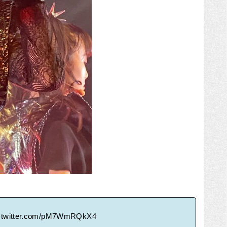
c.twitter.com/pM7WmRQkX4