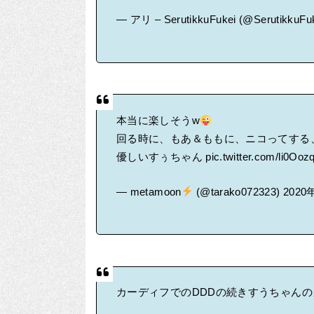
— アリ – SerutikkuFukei (@SerutikkuFu
本当に楽しそうw
回る時に、もあ＆ももに、ニコってする
優しいすぅちゃん
pic.twitter.com/li0Ooz
— metamoon
(@tarako072323)
2020
カーディフでのDDDの続きすうちゃん