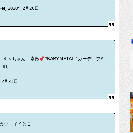
kei)
2020年2月20日
、すぅちゃん！素敵
#BABYMETAL
#カーディフ
#
qHHj
年2月21日
のカッコイイとこ。