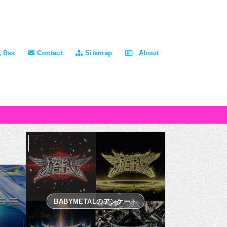
Rss
Contact
Sitemap
About
BABYMETALのアンケート