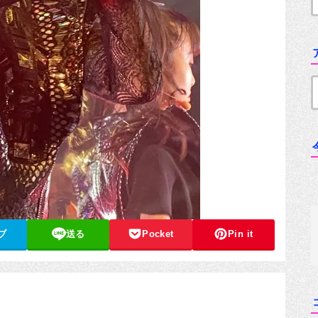
ブ
送る
Pocket
Pin it