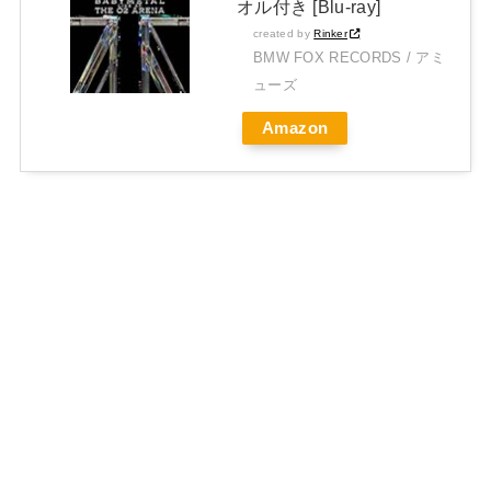
オル付き [Blu-ray]
created by
Rinker
BMW FOX RECORDS / アミ
ューズ
Amazon