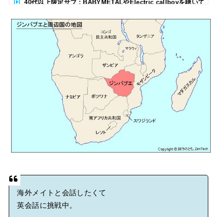
40代以上限定サブ：BABYMETALやElectric callboyを聴いて
る人いる？ 【海外の反応】
BABYMETAL「CANNONBALL外伝」グッズ販売決定
タワーレコード新宿店にてBABYMETALのパネル展が開催中
Powered by livedoor 相互RSS
海外メイトと会話したくて
英会話に挑戦中。