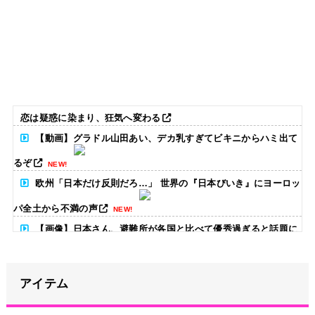
恋は疑惑に染まり、狂気へ変わる
【動画】グラドル山田あい、デカ乳すぎてビキニからハミ出て
るぞ
NEW!
欧州「日本だけ反則だろ…」 世界の『日本びいき』にヨーロッ
パ全土から不満の声
NEW!
【画像】日本さん、避難所が各国と比べて優秀過ぎると話題に
NEW!
【衝撃】YouTuber山口達也さん、チェンソーで竹を切るだけ
アイテム
で600万再生を突破してしまう←正直、こう言うのでいいんだよなw
w w w w w w w
NEW!