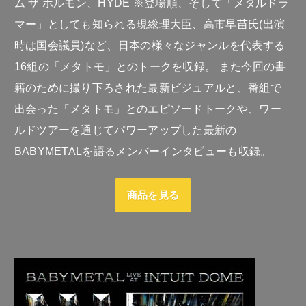
ム ザ ホルモン、HYDE ※登場順、そして「メタルドラ
マー」としても知られる現総理大臣、高市早苗氏(出演
時は国会議員)など、日本の様々なジャンルを代表する
16組の「メタトモ」とのトークを収録。 また今回の書
籍のために撮り下ろされた最新ビジュアルと、番組で
出会った「メタトモ」とのエピソードトークや、ワー
ルドツアーを通じてパワーアップした最新の
BABYMETALを語るメンバーインタビューも収録。
商品を見る