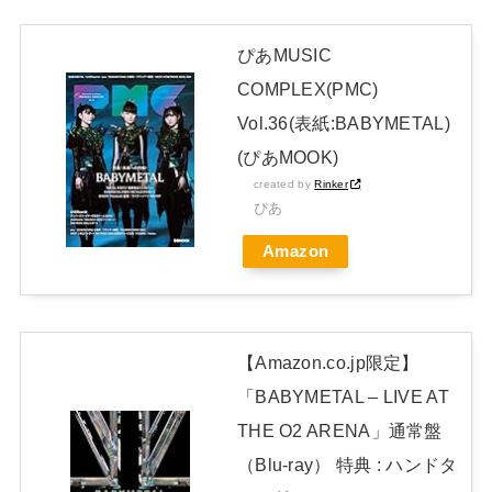
【表×2】乃木坂46「是非に及ばず」ミーグリ8次完売表！1名だ
ぴあMUSIC
け未だ完売0・・・
NEW!
COMPLEX(PMC)
菅原咲月ちゃんと中西アルノちゃん、５期６期合同ライブをお
Vol.36(表紙:BABYMETAL)
ねだり！！！【乃木坂46】
NEW!
(ぴあMOOK)
日本独自企画・限定生産盤「METAL FORTH (DELUXE
created by
Rinker
JAPAN EDITION)」着弾
ぴあ
【BABYMETAL】METAL FORTH DELUXE JAPAN EDITION
Amazon
開封レビュー!
Powered by livedoor 相互RSS
【Amazon.co.jp限定】
「BABYMETAL – LIVE AT
THE O2 ARENA」通常盤
（Blu-ray） 特典 : ハンドタ