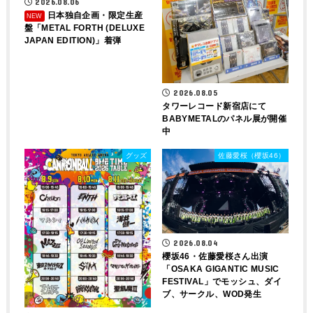
2026.08.06
日本独自企画・限定生産
盤「METAL FORTH (DELUXE
JAPAN EDITION)」着弾
2026.08.05
タワーレコード新宿店にて
BABYMETALのパネル展が開催
中
グッズ
佐藤愛桜（櫻坂46）
2026.08.04
櫻坂46・佐藤愛桜さん出演
「OSAKA GIGANTIC MUSIC
FESTIVAL」でモッシュ、ダイ
ブ、サークル、WOD発生