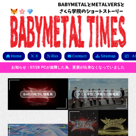
Home
X
Rss
Contact
Sitemap
Ab
お知らせ：07/28 PCが故障した為、更新が出来なくなっていました
BABYMETAL情報局
さくら学院と卒業生の情報局