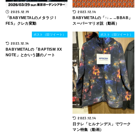
2025.12.19
2023.12.14
「BABYMETALのメタラジ！
BABYMETALの「↑↓←→BBAB」
FES」クレカ変動
スーパーマリオ説（動画）
ポスト（旧ツイート）
ポスト（旧ツイート）
2023.12.14
BABYMETALの「BAPTISM XX
NOTE」とかいう謎のノート
2023.12.14
日テレ「ヒルナンデス」でワーク
マン特集（動画）