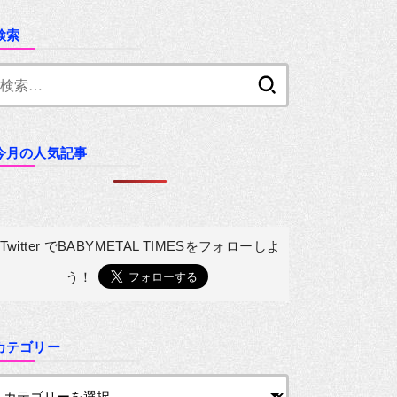
検索
検
索:
今月の人気記事
Twitter でBABYMETAL TIMESを
フォローしよ
う！
カテゴリー