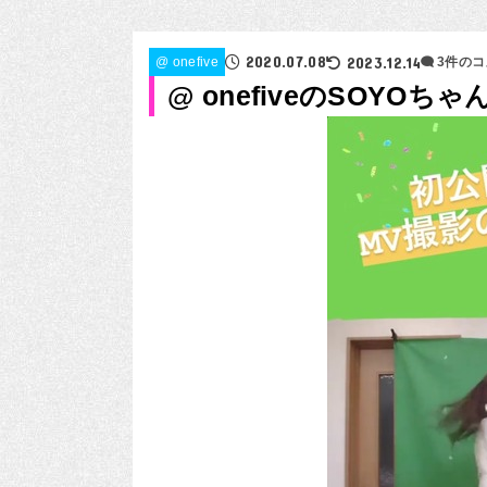
2020.07.08
2023.12.14
@ onefive
3件の
@ onefiveのSOY