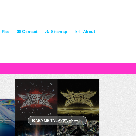
Rss
Contact
Sitemap
About
BABYMETALのアンケート