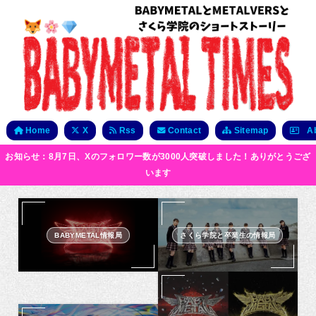
Home
X
Rss
Contact
Sitemap
Ab
お知らせ：8月7日、Xのフォロワー数が3000人突破しました！ありがとうござ
います
BABYMETAL情報局
さくら学院と卒業生の情報局