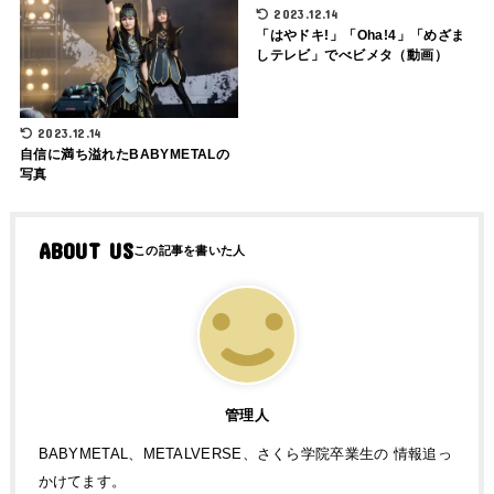
2023.12.14
「はやドキ!」「Oha!4」「めざま
しテレビ」でべビメタ（動画）
2023.12.14
自信に満ち溢れたBABYMETALの
写真
ABOUT US
管理人
BABYMETAL、METALVERSE、さくら学院卒業生の 情報追っ
かけてます。