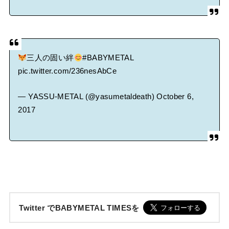
三人の固い絆
#BABYMETAL
pic.twitter.com/236nesAbCe
— YASSU-METAL (@yasumetaldeath)
October 6,
2017
Twitter でBABYMETAL TIMESを