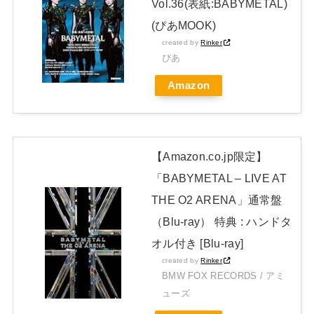
Vol.36(表紙:BABYMETAL)
びきりに綺麗です…！」【画像】
NEW!
(ぴあMOOK)
日本独自企画・限定生産盤「METAL FORTH (DELUXE
created by
Rinker
JAPAN EDITION)」着弾
ぴあ
【BABYMETAL】METAL FORTH DELUXE JAPAN EDITION
Amazon
開封レビュー!
Powered by livedoor 相互RSS
【Amazon.co.jp限定】
「BABYMETAL – LIVE AT
THE O2 ARENA」通常盤
（Blu-ray） 特典 : ハンドタ
オル付き [Blu-ray]
created by
Rinker
BMW FOX RECORDS / アミ
ューズ