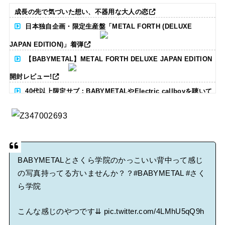
成長の先で気づいた想い、不器用な大人の恋
日本独自企画・限定生産盤「METAL FORTH (DELUXE
JAPAN EDITION)」着弾
【BABYMETAL】METAL FORTH DELUXE JAPAN EDITION
開封レビュー!
40代以上限定サブ：BABYMETALやElectric callboyを聴いて
る人いる？ 【海外の反応】
BABYMETAL「CANNONBALL外伝」グッズ販売決定
タワーレコード新宿店にてBABYMETALのパネル展が開催中
BABYMETALとさくら学院のかっこいい背中って感じ
の写真持ってる方いませんか？？
#BABYMETAL
#さく
Powered by livedoor 相互RSS
ら学院
こんな感じのやつです⇊
pic.twitter.com/4LMhU5qQ9h