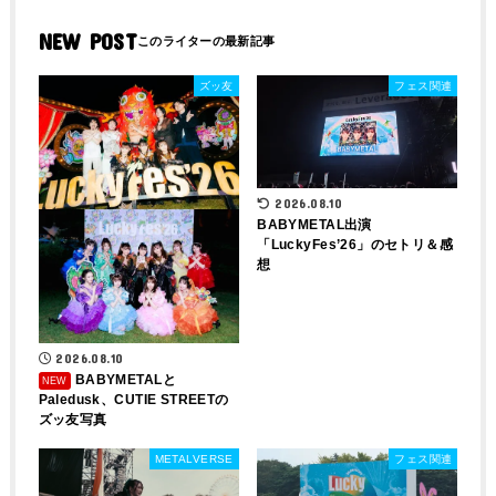
NEW POST
ズッ友
フェス関連
2026.08.10
BABYMETAL出演
「LuckyFes’26」のセトリ＆感
想
2026.08.10
BABYMETALと
Paledusk、CUTIE STREETの
ズッ友写真
METALVERSE
フェス関連