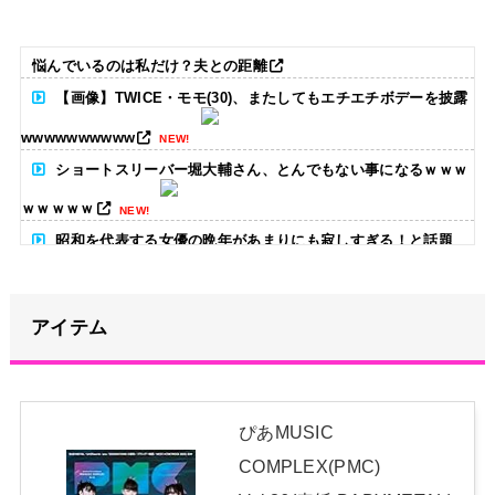
悩んでいるのは私だけ？夫との距離
【画像】TWICE・モモ(30)、またしてもエチエチボデーを披露
wwwwwwwwww
NEW!
ショートスリーバー堀大輔さん、とんでもない事になるｗｗｗ
ｗｗｗｗｗ
NEW!
昭和を代表する女優の晩年があまりにも寂しすぎる！と話題
に、自身の子供を餓死する寸前までネグレクトした挙句……
NEW!
アイテム
【画像】スリムクラブ真栄田、日高屋で『限界突破のドカ食
い』を披露するｗｗｗｗｗｗ
NEW!
原菜乃華、長岡花火に負けない“浴衣姿”！透明感がヤバい「と
ぴあMUSIC
びきりに綺麗です…！」【画像】
NEW!
COMPLEX(PMC)
原菜乃華、長岡花火に負けない“浴衣姿”！透明感がヤバい「と