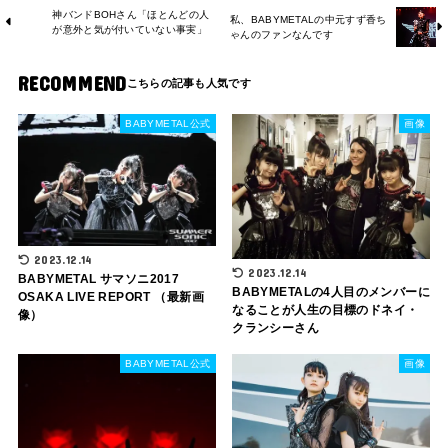
神バンドBOHさん「ほとんどの人
私、BABYMETALの中元すず香ち
が意外と気が付いていない事実」
ゃんのファンなんです
RECOMMEND
BABYMETAL公式
画像
2023.12.14
2023.12.14
BABYMETAL サマソニ2017
BABYMETALの4人目のメンバーに
OSAKA LIVE REPORT （最新画
なることが人生の目標のドネイ・
像）
クランシーさん
BABYMETAL公式
画像