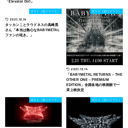
「Elevator Girl」
ポスト（旧ツイート）
ポスト（旧ツイート）
2023.12.14
タッカンことラウドネスの高崎晃
さん「本当は熱心なBABYMETAL
ファンの呟き。」
2023.12.14
「BABYMETAL RETURNS – THE
OTHER ONE – PREMIUM
EDITION」全国各地の映画館で一
斉上映決定
ポスト（旧ツイート）
ポスト（旧ツイート）