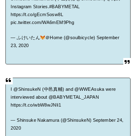
Instagram Stories.
#BABYMETAL
https://t.co/gEcmSosw8L
pic.twitter.com/WA6mEM9Phg
— ふけいたん
＠Home (@soulbicycle)
September
23, 2020
I
@ShinsukeN
(中邑真輔) and
@WWEAsuka
were
interviewed about
@BABYMETAL_JAPAN
https://t.co/wbW8wJNli1
— Shinsuke Nakamura (@ShinsukeN)
September 24,
2020