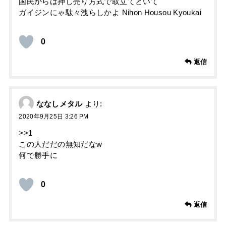
国民からは押し売り方式で取立てといて
ガイジンにゃ駄々洩らしかよ Nihon Housou Kyoukai
0
返信
ななしメタル
より:
2020年9月25日 3:26 PM
>>1
この人だだの無知だなw
何で勝手に
0
返信