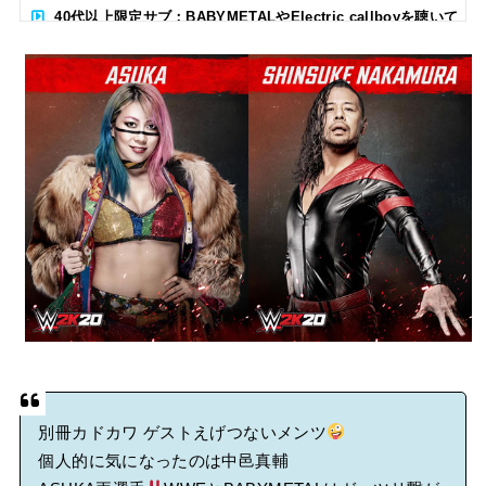
40代以上限定サブ：BABYMETALやElectric callboyを聴いて
る人いる？ 【海外の反応】
BABYMETAL「CANNONBALL外伝」グッズ販売決定
タワーレコード新宿店にてBABYMETALのパネル展が開催中
Powered by livedoor 相互RSS
別冊カドカワ ゲストえげつないメンツ
個人的に気になったのは中邑真輔