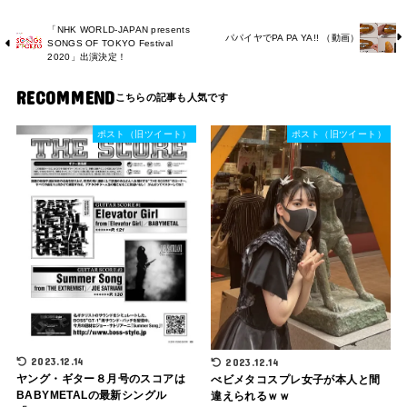
「NHK WORLD-JAPAN presents
パパイヤでPA PA YA!! （動画）
SONGS OF TOKYO Festival
2020」出演決定！
RECOMMEND
ポスト（旧ツイート）
ポスト（旧ツイート）
2023.12.14
2023.12.14
ヤング・ギター８月号のスコアは
べビメタコスプレ女子が本人と間
BABYMETALの最新シングル
違えられるｗｗ