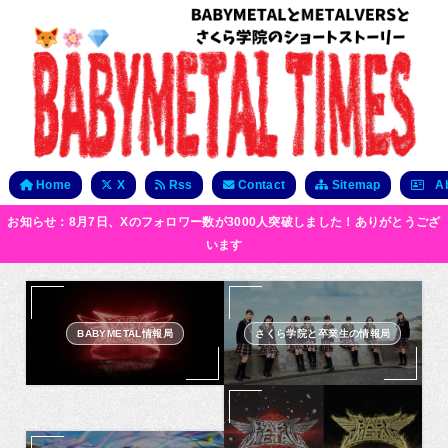
Home
X
Rss
Contact
Sitemap
Ab
お知らせ：8月7日、Xのフォロワー数が3000人突破しました！ありがとうござ
います
BABYMETAL情報局
さくら学院と卒業生の情報局