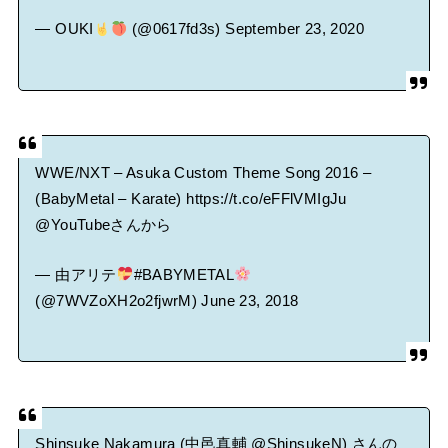
— OUKI
(@0617fd3s)
September 23, 2020
WWE/NXT – Asuka Custom Theme Song 2016 –
(BabyMetal – Karate)
https://t.co/eFFlVMIgJu
@YouTube
さんから
— 由アリテ
#BABYMETAL
(@7WVZoXH2o2fjwrM)
June 23, 2018
Shinsuke Nakamura (中邑真輔
@ShinsukeN
) さんの