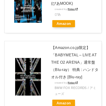
JAPAN EDITION)」着弾
(ぴあMOOK)
【BABYMETAL】METAL FORTH DELUXE JAPAN EDITION
created by
Rinker
ぴあ
開封レビュー!
Amazon
Powered by livedoor 相互RSS
【Amazon.co.jp限定】
「BABYMETAL – LIVE AT
THE O2 ARENA」通常盤
（Blu-ray） 特典 : ハンドタ
オル付き [Blu-ray]
created by
Rinker
BMW FOX RECORDS / アミ
ューズ
Amazon