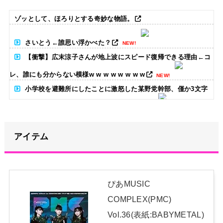
ゾッとして、ほろりとする奇妙な物語。
さいとう←誰思い浮かべた？
NEW!
【衝撃】広末涼子さんが地上波にスピード復帰できる理由←コ
レ、誰にも分からない模様w w w w w w w w
NEW!
小学校を避難所にしたことに激怒した某野党幹部、僅か3文字
で論破される偉業を達成してしまい……
NEW!
【画像】影山優佳さん(25)、下着姿であたシコが止まらない
アイテム
NEW!
カープ秋山、2度目の海外FA権取得！｢それくらいの年齢までや
ってこられた｣
NEW!
ぴあMUSIC
メタルバンドが日本から死滅した理由ってなに？
NEW!
COMPLEX(PMC)
日本独自企画・限定生産盤「METAL FORTH (DELUXE
Vol.36(表紙:BABYMETAL)