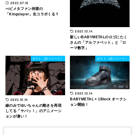
2023.07.15
べビメタファン待望の
「Kingslayer」生コラボくる？
2023.12.14
新しいBABYMETALのロゴにたく
さんの「アルファベット」と「ロ
ーマ数字」
ポスト（旧ツイート）
ポスト（旧ツイート）
2023.12.14
BABYMETAL × 1Block オークシ
2023.12.14
ョン開始！
線のみでゆいちゃんの動きを再現
してる「ヤバッ！」のアニメーシ
ョンが凄い！