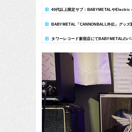
40代以上限定サブ：BABYMETALやElectr
BABYMETAL「CANNONBALL外伝」グッ
タワーレコード新宿店にてBABYMETALの
Powered by livedoor 相互RSS