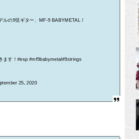
ルの9弦ギター、MF-9 BABYMETAL！
きます！
#esp
#mf9babymetal
#9strings
ptember 25, 2020