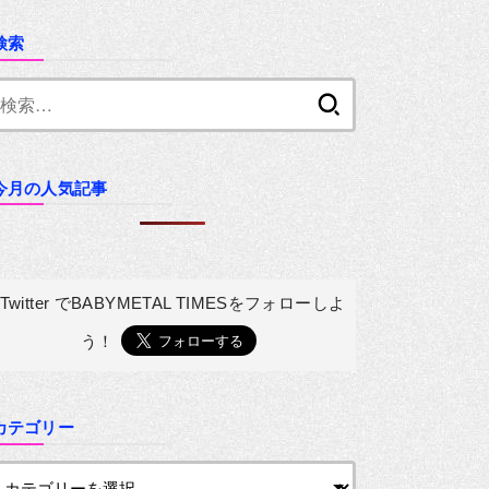
検索
検
索:
今月の人気記事
Twitter でBABYMETAL TIMESを
フォローしよ
う！
カテゴリー