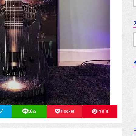
ブ
送る
Pocket
Pin it