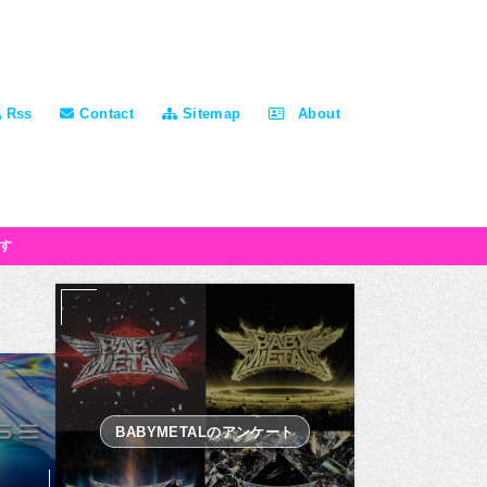
Rss
Contact
Sitemap
About
す
BABYMETALのアンケート