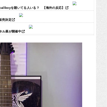
ic callboyを聴いてる人いる？ 【海外の反応】
ズ販売決定
パネル展が開催中