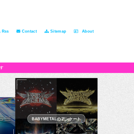
Rss
Contact
Sitemap
About
す
BABYMETALのアンケート