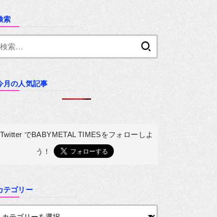
検索
検
索:
今月の人気記事
Twitter でBABYMETAL TIMESを
フォローしよ
う！
カテゴリー