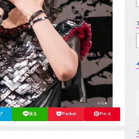
ブ
送る
Pocket
Pin it