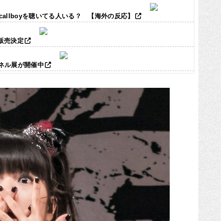
ic callboyを聴いてる人いる？ 【海外の反応】
ズ販売決定
パネル展が開催中