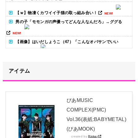
【ｗ】物凄くカワイイ子猫の取っ組み合い！
NEW!
男の子「モモンガの声優ってどんな人なんだろ」→ググる
NEW!
【画像】はいだしょうこ（47）「こんなオバサンでいい
の…？」
NEW!
【悲報】女さん、歩行者を轢いた挙句、道路に倒れてどえらい
アイテム
ことになってしまうw w w w w w w
NEW!
【朗報】AKB48 ロッテとコラボ決定！！
NEW!
【セクシー】人気美人声優、太ももチラリｗｗｗｗｗｗｗｗｗ
ぴあMUSIC
ｗｗｗｗｗｗｗｗｗｗｗｗｗｗｗ
COMPLEX(PMC)
日本独自企画・限定生産盤「METAL FORTH (DELUXE
Vol.36(表紙:BABYMETAL)
JAPAN EDITION)」着弾
(ぴあMOOK)
【BABYMETAL】METAL FORTH DELUXE JAPAN EDITION
created by
Rinker