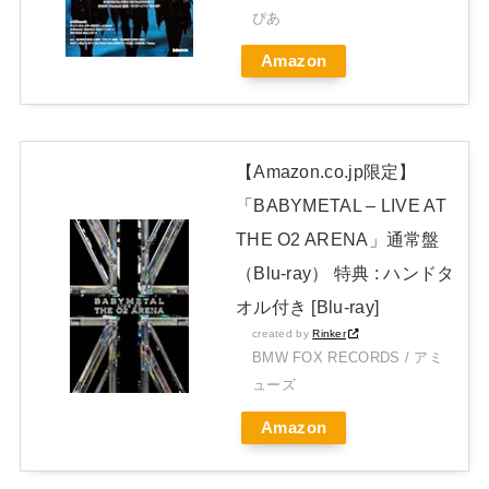
ぴあ
開封レビュー!
Amazon
Powered by livedoor 相互RSS
【Amazon.co.jp限定】
「BABYMETAL – LIVE AT
THE O2 ARENA」通常盤
（Blu-ray） 特典 : ハンドタ
オル付き [Blu-ray]
created by
Rinker
BMW FOX RECORDS / アミ
ューズ
Amazon