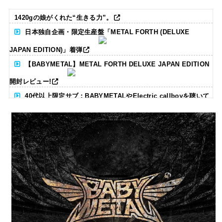
1420gの娘がくれた“生きる力”。
日本独自企画・限定生産盤「METAL FORTH (DELUXE
JAPAN EDITION)」着弾
【BABYMETAL】METAL FORTH DELUXE JAPAN EDITION
開封レビュー!
40代以上限定サブ：BABYMETALやElectric callboyを聴いて
る人いる？ 【海外の反応】
BABYMETAL「CANNONBALL外伝」グッズ販売決定
タワーレコード新宿店にてBABYMETALのパネル展が開催中
Powered by livedoor 相互RSS