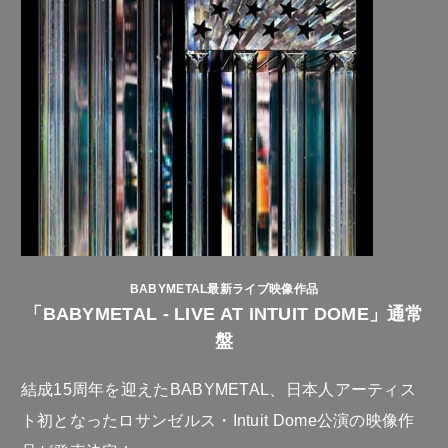
BABYMETAL最新ライブ映像作品
「BABYMETAL - LIVE AT INTUIT DOME」通常
盤
結成15周年を迎えたBABYMETAL、日本人アーティス
ト初となったロサンゼルス・Intuit Dome公演の映像作