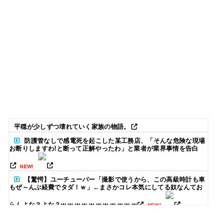
平穏が少しずつ壊れていく家族の物語。
防護管なしで感電死を起こした某工務店、「そんな危険な現場
お断りしますわ!と断って正解やったわ」と業者が業界事情を告白
NEW!
【驚愕】ユーチューバー「撮影で使うから、この高級時計も車
もぜ～んぶ経費でタダ！ｗ」←まさかコレ本気にしてる奴なんてお
らんよな？よな？w w w w w w w w w w w
NEW!