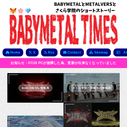
Home
X
Rss
Contact
Sitemap
Ab
お知らせ：07/28 PCが故障した為、更新が出来なくなっていました
BABYMETAL情報局
さくら学院と卒業生の情報局