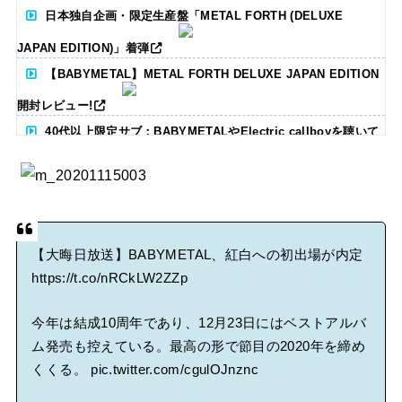
日本独自企画・限定生産盤「METAL FORTH (DELUXE
JAPAN EDITION)」着弾
【BABYMETAL】METAL FORTH DELUXE JAPAN EDITION
開封レビュー!
40代以上限定サブ：BABYMETALやElectric callboyを聴いて
る人いる？ 【海外の反応】
BABYMETAL「CANNONBALL外伝」グッズ販売決定
タワーレコード新宿店にてBABYMETALのパネル展が開催中
【大晦日放送】BABYMETAL、紅白への初出場が内定
https://t.co/nRCkLW2ZZp
Powered by livedoor 相互RSS
今年は結成10周年であり、12月23日にはベストアルバ
ム発売も控えている。最高の形で節目の2020年を締め
くくる。
pic.twitter.com/cgulOJnznc