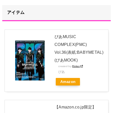
【悲報】菊地亜美「夫は日本で仕事、私と子供はマレーシア、
夫は毎月会いに来る」←これどう思う？
NEW!
アイテム
【画像】板野友美、ビキニ姿の谷間がたまらない
NEW!
日本独自企画・限定生産盤「METAL FORTH (DELUXE
ぴあMUSIC
JAPAN EDITION)」着弾
NEW!
COMPLEX(PMC)
Vol.36(表紙:BABYMETAL)
【櫻坂46】村山美羽、まさかの場所で見つかる
NEW!
(ぴあMOOK)
【画像】ビリー・アイリッシュ(24)さん、ライブでマンスジが
created by
Rinker
ぴあ
見える衣装を着て炎上
NEW!
Amazon
【BABYMETAL】METAL FORTH DELUXE JAPAN EDITION
開封レビュー!
Powered by livedoor 相互RSS
【Amazon.co.jp限定】