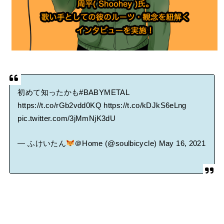
初めて知ったかも
#BABYMETAL
https://t.co/rGb2vdd0KQ
https://t.co/kDJkS6eLng
pic.twitter.com/3jMmNjK3dU
— ふけいたん
＠Home (@soulbicycle)
May 16, 2021