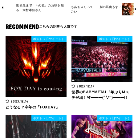
世界最遅で「４の歌」の意味を知
もあちゃんって……脚の筋肉もすっ
る、大村孝佳さん
ごい
RECOMMEND
ポスト（旧ツイート）
ポスト（旧ツイート）
2023.12.14
世界のBABYMETAL 3年ぶりMス
テ登場！ｷﾀ━━━(ﾟ∀ﾟ)━━━!!
2023.12.14
どうなる？今年の「FOXDAY」
ポスト（旧ツイート）
ポスト（旧ツイート）