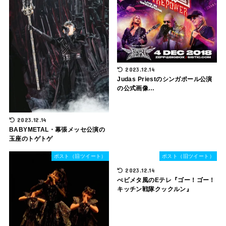
2023.12.14
Judas Priestのシンガポール公演
の公式画像…
2023.12.14
BABYMETAL・幕張メッセ公演の
玉座のトゲトゲ
ポスト（旧ツイート）
ポスト（旧ツイート）
2023.12.14
べビメタ風のEテレ『ゴー！ゴー！
キッチン戦隊クックルン』