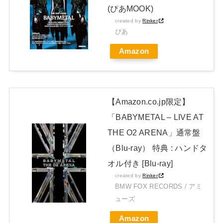
JAPAN EDITION)」着弾
(ぴあMOOK)
【BABYMETAL】METAL FORTH DELUXE JAPAN EDITION
created by
Rinker
ぴあ
開封レビュー!
Amazon
Powered by livedoor 相互RSS
【Amazon.co.jp限定】
「BABYMETAL – LIVE AT
THE O2 ARENA」通常盤
（Blu-ray） 特典 : ハンドタ
オル付き [Blu-ray]
created by
Rinker
BMW FOX RECORDS / アミ
ューズ
Amazon