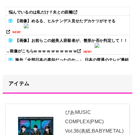
悩んでいるのは私だけ？夫との距離
【画像】めるる、ヒルナンデス見せたデカケツがそそる
NEW!
【画像】お前らこの超美人容疑者が、整形か否か判定して！！
→画像がこちらw w w w w w w w w w
NEW!
海外「全部日本の真似だったのか…」 日本の普通のテレビ番組
が最新SNSの数十年先を行っていたと話題に
NEW!
アイテム
【画像】どのくノ一を快楽責めしたいｗｗｗｗｗ
NEW!
ハロプロ恵体ランキングTOP10
NEW!
新体操で国体1位！ ついに現れた”リアル浅倉南ちゃん” 初
ぴあMUSIC
めての水着グラビアを独占スクープ！
NEW!
COMPLEX(PMC)
日本独自企画・限定生産盤「METAL FORTH (DELUXE
Vol.36(表紙:BABYMETAL)