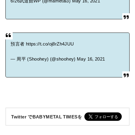
6/26武道館WP (@mametal3)
May 16, 2021
預言者
https://t.co/oj8rZh4JUU
— 周平 (Shoohey) (@shoohey)
May 16, 2021
Twitter でBABYMETAL TIMESを