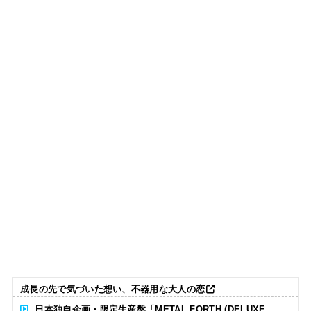
成長の先で気づいた想い、不器用な大人の恋
日本独自企画・限定生産盤「METAL FORTH (DELUXE