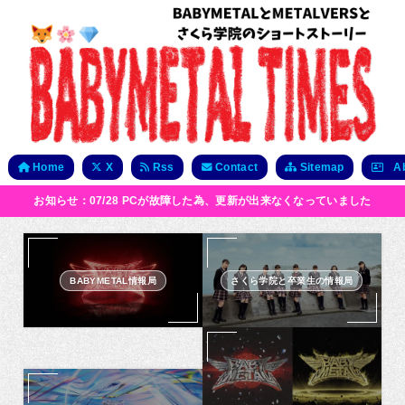
Home
X
Rss
Contact
Sitemap
Ab
お知らせ：07/28 PCが故障した為、更新が出来なくなっていました
BABYMETAL情報局
さくら学院と卒業生の情報局