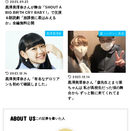
2025.09.23
黒澤美澪奈さんが舞台「SHOUT A
BIG BIRTH CRY BABY !」で主演
＆朗読劇「放課後に星はみえる
か」全編無料公開
黒澤美澪奈
森（ハヤシ）先生
2023.12.14
2023.12.14
黒澤美澪奈‏さん「有名なデロリア
黒澤美澪奈さん「森先生とまり菜
ンも初めて確認しました」
ちゃんは 私が高校生だった頃の舞
台から ずっと観に来てくれてま
す」
ABOUT US