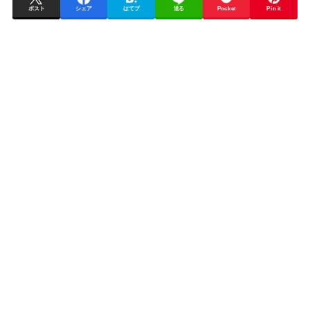
ポスト
シェア
はてブ
送る
Pocket
Pin it