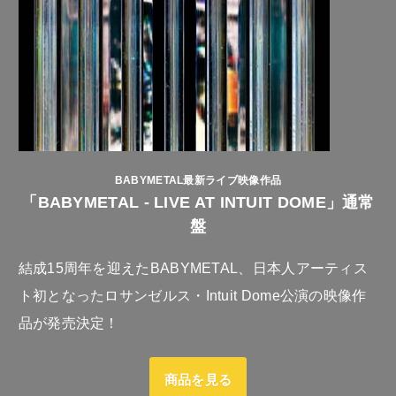
BABYMETAL最新ライブ映像作品
「BABYMETAL - LIVE AT INTUIT DOME」通常
盤
結成15周年を迎えたBABYMETAL、日本人アーティス
ト初となったロサンゼルス・Intuit Dome公演の映像作
品が発売決定！
商品を見る