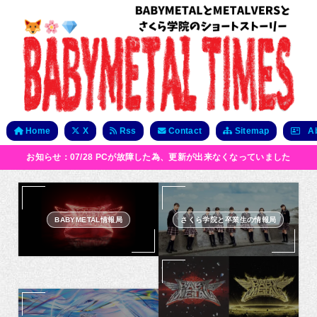
Home
X
Rss
Contact
Sitemap
Ab
お知らせ：07/28 PCが故障した為、更新が出来なくなっていました
BABYMETAL情報局
さくら学院と卒業生の情報局