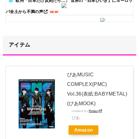
欧州「日本だけ反則だろ…」 世界の『日本びいき』にヨーロッ
パ全土から不満の声
NEW!
竹﨑由佳アナ ピタパンのお尻！！
NEW!
【画像】めるる、ヒルナンデス見せたデカケツがそそる
アイテム
NEW!
ハロプロ恵体ランキングTOP10
NEW!
新体操で国体1位！ ついに現れた”リアル浅倉南ちゃん” 初
ぴあMUSIC
めての水着グラビアを独占スクープ！
NEW!
COMPLEX(PMC)
日本独自企画・限定生産盤「METAL FORTH (DELUXE
Vol.36(表紙:BABYMETAL)
JAPAN EDITION)」着弾
(ぴあMOOK)
【BABYMETAL】METAL FORTH DELUXE JAPAN EDITION
created by
Rinker
ぴあ
開封レビュー!
Amazon
Powered by livedoor 相互RSS