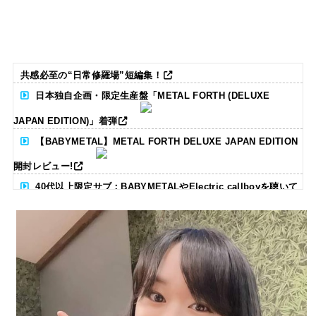
共感必至の“日常修羅場”短編集！
日本独自企画・限定生産盤「METAL FORTH (DELUXE
JAPAN EDITION)」着弾
【BABYMETAL】METAL FORTH DELUXE JAPAN EDITION
開封レビュー!
40代以上限定サブ：BABYMETALやElectric callboyを聴いて
る人いる？ 【海外の反応】
BABYMETAL「CANNONBALL外伝」グッズ販売決定
タワーレコード新宿店にてBABYMETALのパネル展が開催中
Powered by livedoor 相互RSS