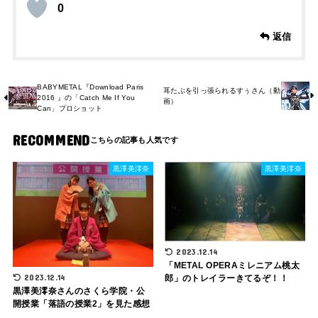
0
返信
BABYMETAL『Download Paris
耳たぶを引っ張られるすぅさん（動
2016 』の「Catch Me If You
画）
Can」プロショット
RECOMMEND
黒澤美澪奈
黒澤美澪奈
2023.12.14
「METAL OPERAミレニアム桃太
2023.12.14
郎」のトレイラーきてるぞ！！
黒澤美澪奈さんのさくら学院・公
開授業「落語の授業2」を見た感想