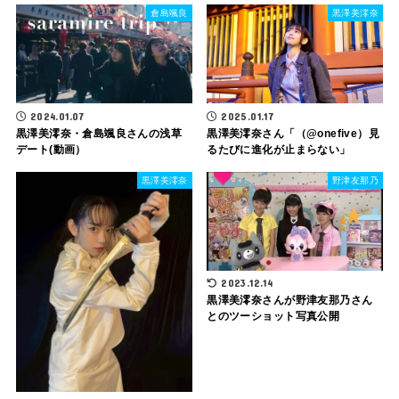
倉島颯良
黒澤美澪奈
2024.01.07
2025.01.17
黒澤美澪奈・倉島颯良さんの浅草
黒澤美澪奈さん「（@​onefive）見
デート(動画）
るたびに進化が止まらない」
黒澤美澪奈
野津友那乃
2023.12.14
黒澤美澪奈さんが野津友那乃さん
とのツーショット写真公開