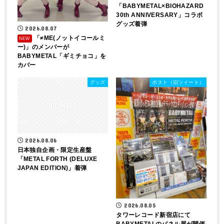
「BABYMETAL×BIOHAZARD
30th ANNIVERSARY」コラボ
グッズ着弾
2026.08.07
「≠ME(ノットイコールミ
ー)」のメンバーが
BABYMETAL「ギミチョコ」を
カバー
グッズ
ポスト（旧ツイート）
2026.08.06
日本独自企画・限定生産盤
「METAL FORTH (DELUXE
JAPAN EDITION)」着弾
2026.08.05
タワーレコード新宿店にて
BABYMETALのパネル展が開催