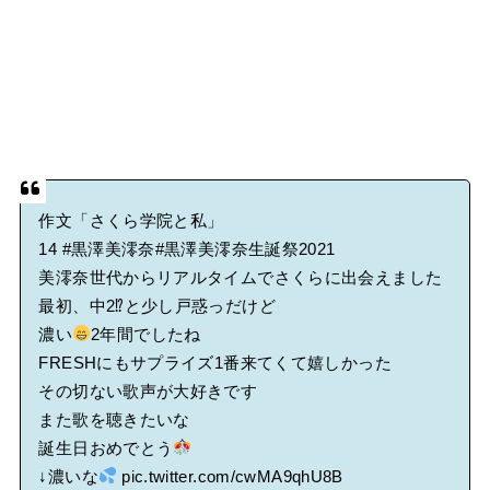
作文「さくら学院と私」
14
#黒澤美澪奈
#黒澤美澪奈生誕祭2021
美澪奈世代からリアルタイムでさくらに出会えました
最初、中2⁉︎と少し戸惑っだけど
濃い
2年間でしたね
FRESHにもサプライズ1番来てくて嬉しかった
その切ない歌声が大好きです
また歌を聴きたいな
誕生日おめでとう
↓濃いな
pic.twitter.com/cwMA9qhU8B