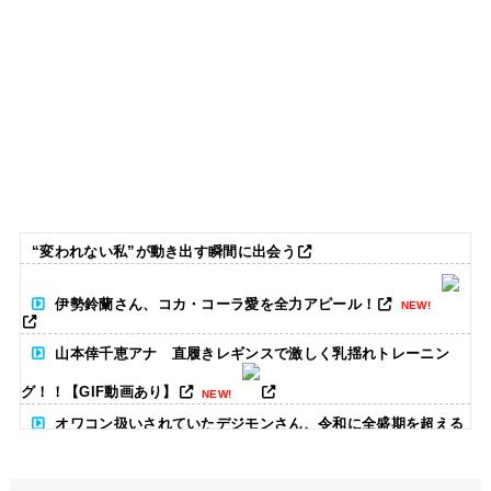
“変われない私”が動き出す瞬間に出会う
伊勢鈴蘭さん、コカ・コーラ愛を全力アピール！
NEW!
山本倖千恵アナ 直履きレギンスで激しく乳揺れトレーニン
グ！！【GIF動画あり】
NEW!
オワコン扱いされていたデジモンさん、令和に全盛期を超える
利益を生み出していた
NEW!