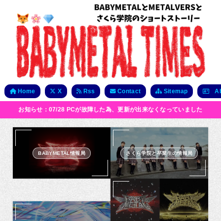
Home
X
Rss
Contact
Sitemap
Ab
お知らせ：07/28 PCが故障した為、更新が出来なくなっていました
BABYMETAL情報局
さくら学院と卒業生の情報局