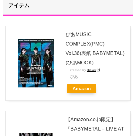
【動画像】上戸彩さん(40)、パンパンすぎてノーバン始球式な
アイテム
らず
NEW!
【元NMB48】安部若菜、卒業して早くもお酒解禁
NEW!
ぴあMUSIC
冨里奈央ちゃん、罰ゲームのセミをずっと気にしてたｗ【乃木
COMPLEX(PMC)
坂46】
NEW!
Vol.36(表紙:BABYMETAL)
日本独自企画・限定生産盤「METAL FORTH (DELUXE
(ぴあMOOK)
JAPAN EDITION)」着弾
created by
Rinker
ぴあ
【BABYMETAL】METAL FORTH DELUXE JAPAN EDITION
Amazon
開封レビュー!
Powered by livedoor 相互RSS
【Amazon.co.jp限定】
「BABYMETAL – LIVE AT