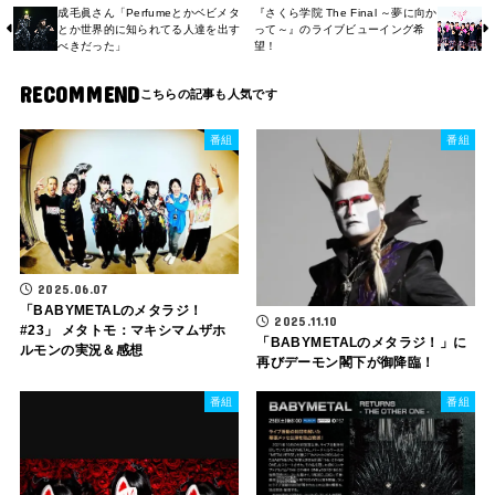
成毛眞さん「Perfumeとかベビメタ
『さくら学院 The Final ～夢に向か
とか世界的に知られてる人達を出す
って～』のライブビューイング希
べきだった」
望！
RECOMMEND
番組
番組
2025.06.07
「BABYMETALのメタラジ！
2025.11.10
#23」 メタトモ：マキシマムザホ
「BABYMETALのメタラジ！」に
ルモンの実況＆感想
再びデーモン閣下が御降臨！
番組
番組