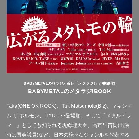
BABYMETALの冠ラジオ番組「メタラジ!」が書籍化!
BABYMETALのメタラジ!BOOK
Taka(ONE OK ROCK)、Tak Matsumoto(B’z)、マキシマ
ム ザ ホルモン、HYDE ※登場順、そして「メタルドラ
マー」としても知られる現総理大臣、高市早苗氏(出演
時は国会議員)など、日本の様々なジャンルを代表する