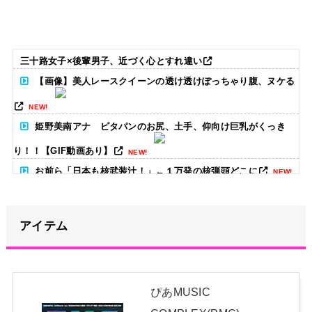
三十路女子×後輩男子、近づく心とすれ違い
【画像】美人レースクイーンの透け透けぽっちゃり腹、ヌケる
NEW!
姫野美南アナ ピタパンのお尻、土手、仰向け巨乳がくっき
り！！【GIF動画あり】
NEW!
お前ら「日本も核武装汁！」←１万発の核弾頭どこに
NEW!
【動画】半ケツ祭り、限界突破ｗｗｗｗｗｗｗｗｗｗｗｗｗ
アイテム
NEW!
【朗報】高瀬くるみ、ハロヲタに生きる目標を与える「みん
な、坂本葵花ちゃんのバーイベを見るまでは、それを楽しみに頑張
ぴあMUSIC
って生きようね」
NEW!