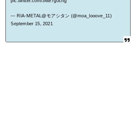
pic.twitter.com/36te7g0cng
— RIA-METAL@モアシタン (@moa_looove_11)
September 15, 2021