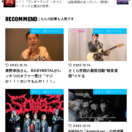
ン！！『ワンダーランズ ～タイニ
は臨場感があっていい（動画）
ー・ティナと魔法の世界』
RECOMMEND
ポスト（旧ツイート）
ポスト（旧ツイート）
2023.12.14
2023.12.14
さくら学院の新部活動”軽音楽
東野幸治さん、BABYMETALがレ
部”イケる
ッチリのオファー受け「マジ
か！！！ホンマもんや！！！」
ポスト（旧ツイート）
ポスト（旧ツイート）
2023.12.14
BMTHの「kingslayer」の作成風