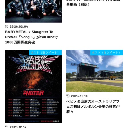
景動画（和訳）
2026.02.04
BABYMETAL x Slaughter To
Prevail「Song 3」がYouTubeで
1000万回再生突破
ポスト（旧ツイート）
ポスト（旧ツイート）
2023.12.14
べビメタ出演のオーストラリアフ
ェス初日メルボルン会場の設営が
着々
2023.12.14