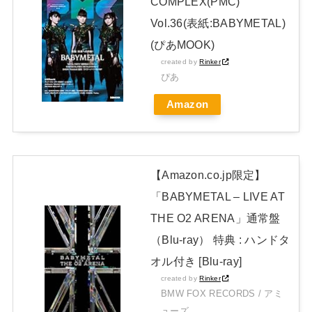
COMPLEX(PMC)
【画像】アイドルさん「体重10キロ増えたらこうなった」
Vol.36(表紙:BABYMETAL)
NEW!
(ぴあMOOK)
日本独自企画・限定生産盤「METAL FORTH (DELUXE
created by
Rinker
JAPAN EDITION)」着弾
ぴあ
【BABYMETAL】METAL FORTH DELUXE JAPAN EDITION
Amazon
開封レビュー!
Powered by livedoor 相互RSS
【Amazon.co.jp限定】
「BABYMETAL – LIVE AT
THE O2 ARENA」通常盤
（Blu-ray） 特典 : ハンドタ
オル付き [Blu-ray]
created by
Rinker
BMW FOX RECORDS / アミ
ューズ