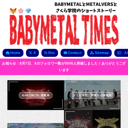
Home
X
Rss
Contact
Sitemap
Ab
お知らせ：8月7日、Xのフォロワー数が3000人突破しました！ありがとうござ
います
BABYMETAL情報局
さくら学院と卒業生の情報局