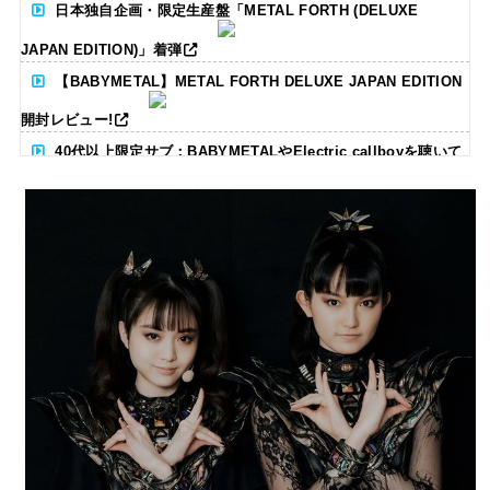
日本独自企画・限定生産盤「METAL FORTH (DELUXE
JAPAN EDITION)」着弾
【BABYMETAL】METAL FORTH DELUXE JAPAN EDITION
開封レビュー!
40代以上限定サブ：BABYMETALやElectric callboyを聴いて
る人いる？ 【海外の反応】
BABYMETAL「CANNONBALL外伝」グッズ販売決定
タワーレコード新宿店にてBABYMETALのパネル展が開催中
Powered by livedoor 相互RSS