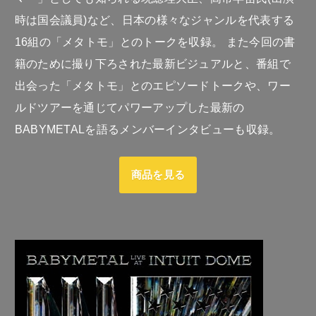
時は国会議員)など、日本の様々なジャンルを代表する
16組の「メタトモ」とのトークを収録。 また今回の書
籍のために撮り下ろされた最新ビジュアルと、番組で
出会った「メタトモ」とのエピソードトークや、ワー
ルドツアーを通じてパワーアップした最新の
BABYMETALを語るメンバーインタビューも収録。
商品を見る