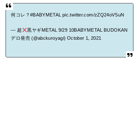
何コレ？
#BABYMETAL
pic.twitter.com/zZQ24oVSuN
— 超
黒ヤギMETAL 9/29 10BABYMETAL BUDOKAN
デロ発売 (@abckuroyagi)
October 1, 2021