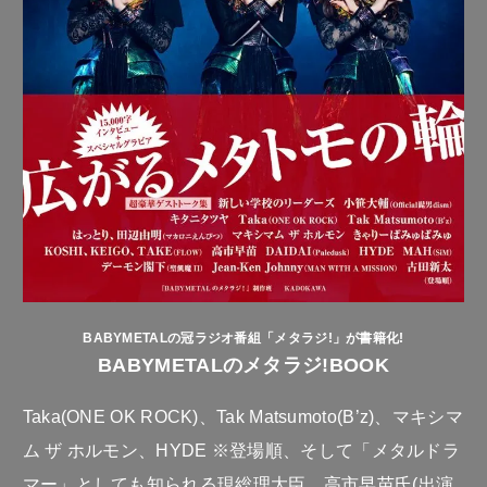
BABYMETALの冠ラジオ番組「メタラジ!」が書籍化!
BABYMETALのメタラジ!BOOK
Taka(ONE OK ROCK)、Tak Matsumoto(B’z)、マキシマ
ム ザ ホルモン、HYDE ※登場順、そして「メタルドラ
マー」としても知られる現総理大臣、高市早苗氏(出演