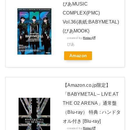
ない
NEW!
ぴあMUSIC
COMPLEX(PMC)
【画像】ミスド、最強の組合せが決定
Vol.36(表紙:BABYMETAL)
日本独自企画・限定生産盤「METAL FORTH (DELUXE
(ぴあMOOK)
JAPAN EDITION)」着弾
created by
Rinker
【BABYMETAL】METAL FORTH DELUXE JAPAN EDITION
ぴあ
開封レビュー!
Amazon
Powered by livedoor 相互RSS
【Amazon.co.jp限定】
「BABYMETAL – LIVE AT
THE O2 ARENA」通常盤
（Blu-ray） 特典 : ハンドタ
オル付き [Blu-ray]
created by
Rinker