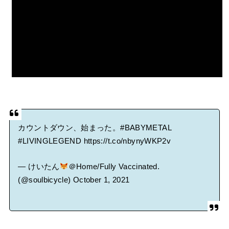
カウントダウン、始まった。
#BABYMETAL
#LIVINGLEGEND
https://t.co/nbynyWKP2v
— けいたん
＠Home/Fully Vaccinated.
(@soulbicycle)
October 1, 2021