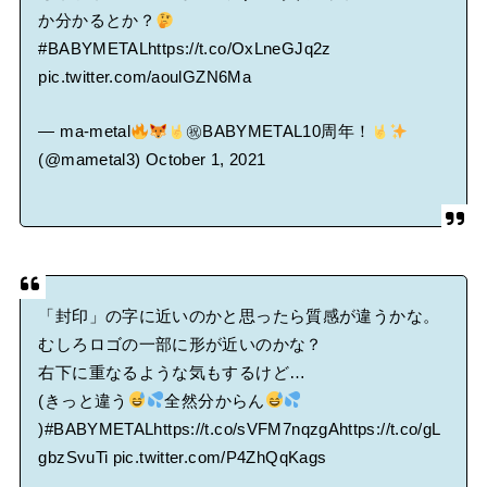
か分かるとか？
#BABYMETAL
https://t.co/OxLneGJq2z
pic.twitter.com/aoulGZN6Ma
— ma-metal
㊗BABYMETAL10周年！
(@mametal3)
October 1, 2021
「封印」の字に近いのかと思ったら質感が違うかな。
むしろロゴの一部に形が近いのかな？
右下に重なるような気もするけど…
(きっと違う
全然分からん
)
#BABYMETAL
https://t.co/sVFM7nqzgA
https://t.co/gL
gbzSvuTi
pic.twitter.com/P4ZhQqKags