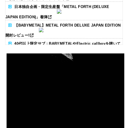
日本独自企画・限定生産盤「METAL FORTH (DELUXE
JAPAN EDITION)」着弾
【BABYMETAL】METAL FORTH DELUXE JAPAN EDITION
開封レビュー!
40代以上限定サブ：BABYMETALやElectric callboyを聴いて
る人いる？ 【海外の反応】
BABYMETAL「CANNONBALL外伝」グッズ販売決定
タワーレコード新宿店にてBABYMETALのパネル展が開催中
Powered by livedoor 相互RSS