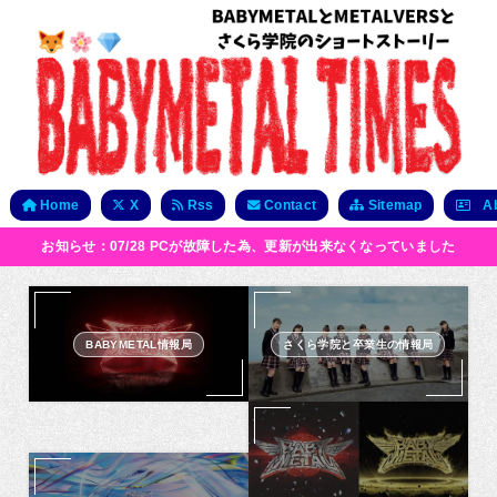
Home
X
Rss
Contact
Sitemap
Ab
お知らせ：07/28 PCが故障した為、更新が出来なくなっていました
BABYMETAL情報局
さくら学院と卒業生の情報局