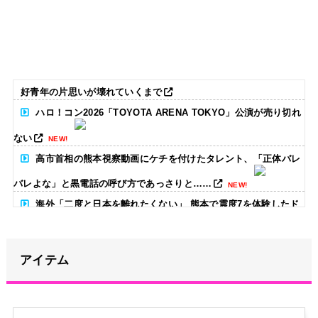
好青年の片思いが壊れていくまで
ハロ！コン2026「TOYOTA ARENA TOKYO」公演が売り切れ
ない
NEW!
高市首相の熊本視察動画にケチを付けたタレント、「正体バレ
バレよな」と黒電話の呼び方であっさりと……
NEW!
海外「二度と日本を離れたくない」 熊本で震度7を体験したド
イツ人が語る日本の強さに感動の声
NEW!
【画像】はいだしょうこ（47）「こんなオバサンでいい
アイテム
の…？」
NEW!
ハロ！コン2026「TOYOTA ARENA TOKYO」公演が売り切れ