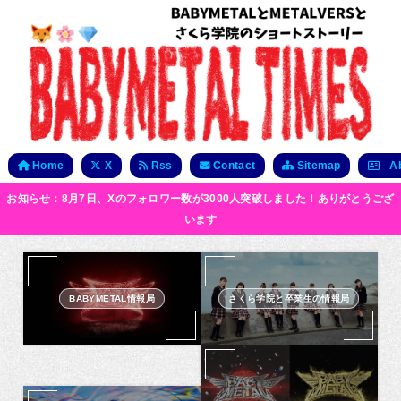
Home
X
Rss
Contact
Sitemap
Ab
お知らせ：8月7日、Xのフォロワー数が3000人突破しました！ありがとうござ
います
BABYMETAL情報局
さくら学院と卒業生の情報局