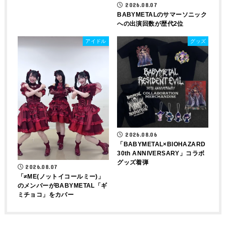
2026.08.07
BABYMETALのサマーソニック
への出演回数が歴代2位
アイドル
グッズ
2026.08.06
「BABYMETAL×BIOHAZARD
30th ANNIVERSARY」コラボ
グッズ着弾
2026.08.07
「≠ME(ノットイコールミー)」
のメンバーがBABYMETAL「ギ
ミチョコ」をカバー