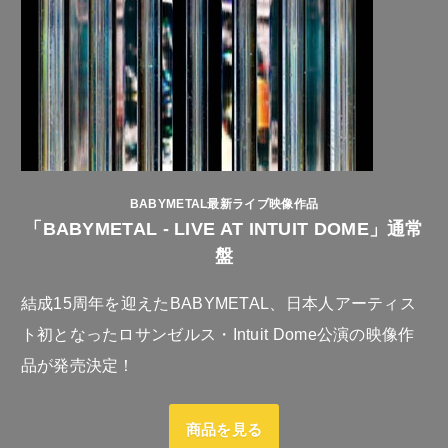
BABYMETAL最新ライブ映像作品
「BABYMETAL - LIVE AT INTUIT DOME」通常
盤
結成15周年を迎えたBABYMETAL、日本人アーティス
ト初となったロサンゼルス・Intuit Dome公演の映像作
品が発売決定！
商品を見る