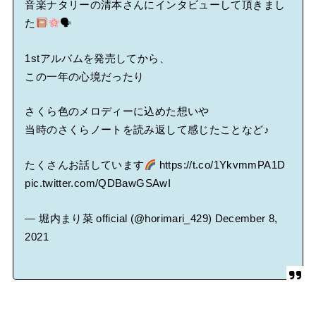
音楽ナタリーの清本さんにインタビューして頂きまし
Powered by livedoor 相互RSS
た
🗣
1stアルバムを発売してから、
この一年の心境だったり
さくら色のメロディーに込めた想いや
当時のさくらノートを読み返して感じたことなど♪
たくさんお話しています
https://t.co/1YkvmmPA1D
pic.twitter.com/QDBawGSAwI
— 堀内まり菜 official (@horimari_429)
December 8,
2021