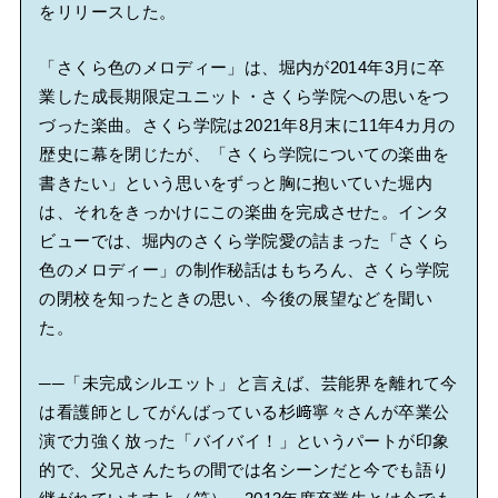
をリリースした。
「さくら色のメロディー」は、堀内が2014年3月に卒
業した成長期限定ユニット・さくら学院への思いをつ
づった楽曲。さくら学院は2021年8月末に11年4カ月の
歴史に幕を閉じたが、「さくら学院についての楽曲を
書きたい」という思いをずっと胸に抱いていた堀内
は、それをきっかけにこの楽曲を完成させた。インタ
ビューでは、堀内のさくら学院愛の詰まった「さくら
色のメロディー」の制作秘話はもちろん、さくら学院
の閉校を知ったときの思い、今後の展望などを聞い
た。
──「未完成シルエット」と言えば、芸能界を離れて今
は看護師としてがんばっている杉﨑寧々さんが卒業公
演で力強く放った「バイバイ！」というパートが印象
的で、父兄さんたちの間では名シーンだと今でも語り