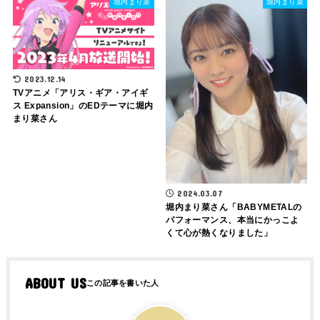
堀内まり菜
堀内まり菜
2023.12.14
TVアニメ「アリス・ギア・アイギ
ス Expansion」のEDテーマに堀内
まり菜さん
2024.03.07
堀内まり菜さん「BABYMETALの
パフォーマンス、本当にかっこよ
くて心が熱くなりました」
ABOUT US