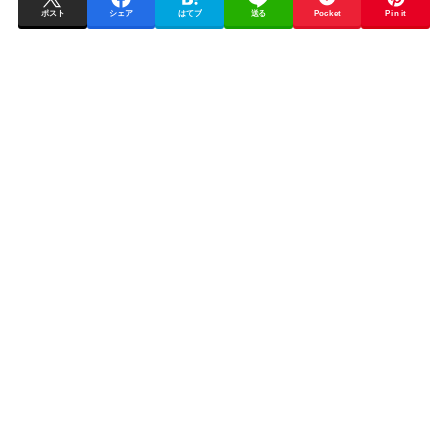
ポスト
シェア
はてブ
送る
Pocket
Pin it