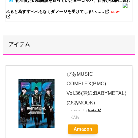
化石賞だの御高説を宣っていたヨーロッパ、自分が猛暑に襲わ
れると為すすべべもなくダメージを受けてしまい……
NEW!
【画像】居酒屋さん、6人で長居して会計4939円しか使わない
客にお気持ち表明してしまう←コレどっちが悪いんや？？？？？？
NEW!
アイテム
【画像】どのくノ一を快楽責めしたいｗｗｗｗｗ
NEW!
ぴあMUSIC
【朗報】山﨑愛生「けんぱなぱっぱぱん！」←
NEW!
COMPLEX(PMC)
【画像】アイドルさん「体重10キロ増えたらこうなった」
Vol.36(表紙:BABYMETAL)
NEW!
(ぴあMOOK)
日本独自企画・限定生産盤「METAL FORTH (DELUXE
created by
Rinker
JAPAN EDITION)」着弾
ぴあ
【BABYMETAL】METAL FORTH DELUXE JAPAN EDITION
Amazon
開封レビュー!