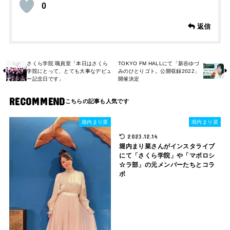
0
返信
さくら学院 職員室「本日はさくら
TOKYO FM HALLにて「新谷ゆづ
学院にとって、とても大事なデビュ
みのひとりゴト。公開収録2022」
ー記念日です」
開催決定
RECOMMEND
堀内まり菜
堀内まり菜
2023.12.14
堀内まり菜さんがインスタライブ
にて「さくら学院」や「マボロシ
☆ラ部」の元メンバーたちとコラ
ボ