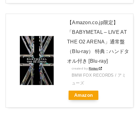
Powered by livedoor 相互RSS
【Amazon.co.jp限定】
「BABYMETAL – LIVE AT
THE O2 ARENA」通常盤
（Blu-ray） 特典 : ハンドタ
オル付き [Blu-ray]
created by
Rinker
BMW FOX RECORDS / アミ
ューズ
Amazon