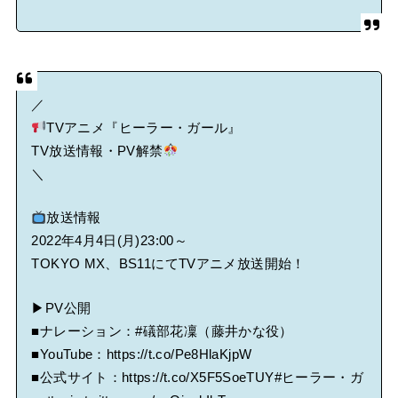
／
TVアニメ『ヒーラー・ガール』
TV放送情報・PV解禁
＼
放送情報
2022年4月4日(月)23:00～
TOKYO MX、BS11にてTVアニメ放送開始！
▶PV公開
■ナレーション：
#礒部花凜
（藤井かな役）
■YouTube：
https://t.co/Pe8HlaKjpW
■公式サイト：
https://t.co/X5F5SoeTUY
#ヒーラー・ガ