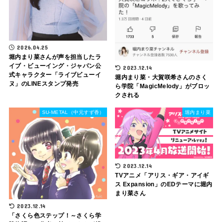
2026.04.25
堀内まり菜さんが声を担当したラ
イブ・ビューイング・ジャパン公
2023.12.14
式キャラクター「ライブビューイ
堀内まり菜・大賀咲希さんのさく
ヌ」のLINEスタンプ発売
ら学院「MagicMelody」がブロッ
クされる
SU-METAL（中元すず香）
堀内まり菜
2023.12.14
TVアニメ「アリス・ギア・アイギ
ス Expansion」のEDテーマに堀内
まり菜さん
2023.12.14
「さくら色ステップ！～さくら学