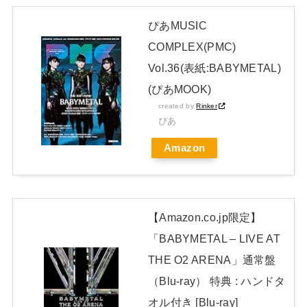
新体操で国体1位！ ついに現れた”リアル浅倉南ちゃん” 初
ぴあMUSIC
めての水着グラビアを独占スクープ！
NEW!
COMPLEX(PMC)
日本独自企画・限定生産盤「METAL FORTH (DELUXE
Vol.36(表紙:BABYMETAL)
JAPAN EDITION)」着弾
(ぴあMOOK)
【BABYMETAL】METAL FORTH DELUXE JAPAN EDITION
created by
Rinker
ぴあ
開封レビュー!
Amazon
Powered by livedoor 相互RSS
【Amazon.co.jp限定】
「BABYMETAL – LIVE AT
THE O2 ARENA」通常盤
（Blu-ray） 特典 : ハンドタ
オル付き [Blu-ray]