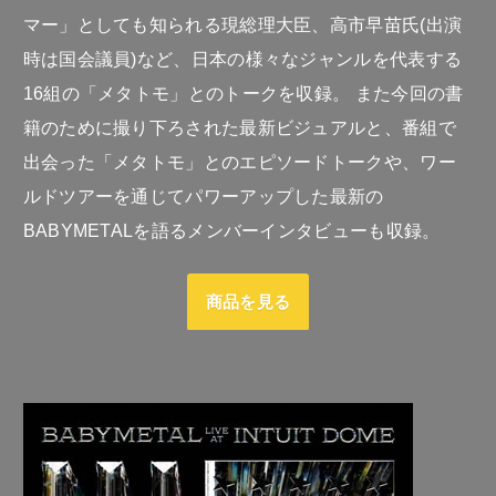
マー」としても知られる現総理大臣、高市早苗氏(出演
時は国会議員)など、日本の様々なジャンルを代表する
16組の「メタトモ」とのトークを収録。 また今回の書
籍のために撮り下ろされた最新ビジュアルと、番組で
出会った「メタトモ」とのエピソードトークや、ワー
ルドツアーを通じてパワーアップした最新の
BABYMETALを語るメンバーインタビューも収録。
商品を見る