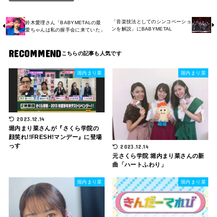
「音楽技法としてのシンコペーショ
鈴木愛理さん「BABYMETALの最
ンを解説」にBABYMETAL
愛ちゃんは私の握手会に来ていた」
RECOMMEND
堀内まり菜
堀内まり菜
2023.12.14
堀内まり菜さんが『さくら学院の
顔笑れ!!FRESH!マンデー』に登場
っす
2023.12.14
元さくら学院 堀内まり菜さんの新
曲「ハートふわり」
堀内まり菜
堀内まり菜