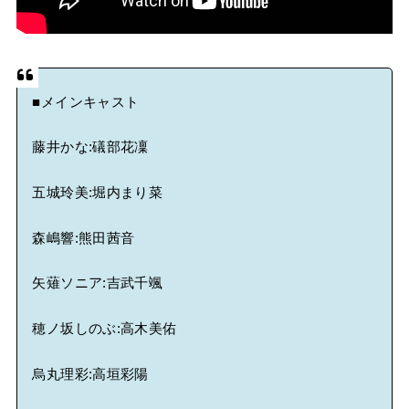
■メインキャスト
藤井かな:礒部花凜
五城玲美:堀内まり菜
森嶋響:熊田茜音
矢薙ソニア:吉武千颯
穂ノ坂しのぶ:高木美佑
烏丸理彩:高垣彩陽