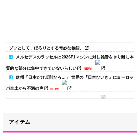
ゾッとして、ほろりとする奇妙な物語。
メルセデスのラッセルは2026F1マシンに対し雑音をきり離し本
質的な部分に集中できていないらしい
NEW!
欧州「日本だけ反則だろ…」 世界の『日本びいき』にヨーロッ
パ全土から不満の声
NEW!
竹﨑由佳アナ ピタパンのお尻！！
NEW!
【画像】めるる、ヒルナンデス見せたデカケツがそそる
アイテム
NEW!
ハロプロ恵体ランキングTOP10
NEW!