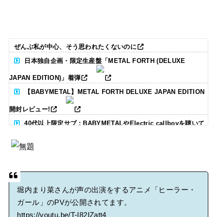
ぜんぶ私が中心、そう思われたくないのに
日本独自企画・限定生産盤「METAL FORTH (DELUXE
JAPAN EDITION)」着弾
【BABYMETAL】METAL FORTH DELUXE JAPAN EDITION
開封レビュー!
40代以上限定サブ：BABYMETALやElectric callboyを聴いて
る人いる？ 【海外の反応】
BABYMETAL「CANNONBALL外伝」グッズ販売決定
タワーレコード新宿店にてBABYMETALのパネル展が開催中
堀内まり菜さんが声の出演をするアニメ「ヒーラー・
ガール」のPVが公開されてます。
https://youtu.be/T-I82IZatt4
Powered by livedoor 相互RSS