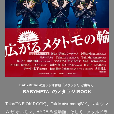
BABYMETALの冠ラジオ番組「メタラジ!」が書籍化!
BABYMETALのメタラジ!BOOK
Taka(ONE OK ROCK)、Tak Matsumoto(B’z)、マキシマ
ム ザ ホルモン、HYDE ※登場順、そして「メタルドラ