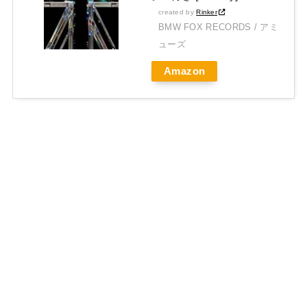
created by
Rinker
BMW FOX RECORDS / アミ
ューズ
Amazon