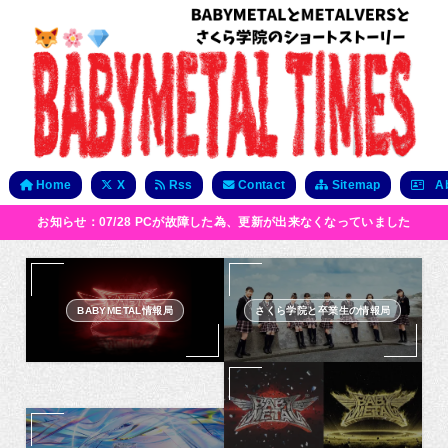
Home
X
Rss
Contact
Sitemap
Ab
お知らせ：07/28 PCが故障した為、更新が出来なくなっていました
BABYMETAL情報局
さくら学院と卒業生の情報局