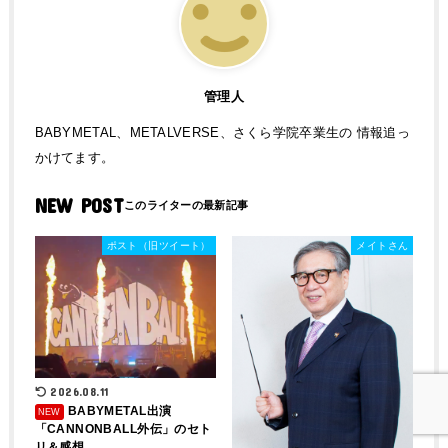
管理人
BABYMETAL、METALVERSE、さくら学院卒業生の 情報追っ
かけてます。
NEW POST
ポスト（旧ツイート）
メイトさん
2026.08.11
BABYMETAL出演
「CANNONBALL外伝」のセト
リ＆感想