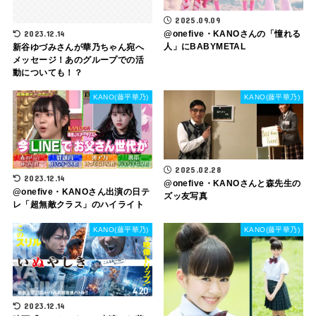
2025.09.09
2023.12.14
@​onefive・KANOさんの「憧れる
人」にBABYMETAL
新谷ゆづみさんが華乃ちゃん宛へ
メッセージ！あのグループでの活
動についても！？
KANO(藤平華乃)
KANO(藤平華乃)
2025.02.28
2023.12.14
@onefive・KANOさんと森先生の
@onefive・KANOさん出演の日テ
ズッ友写真
レ「超無敵クラス」のハイライト
KANO(藤平華乃)
KANO(藤平華乃)
2023.12.14