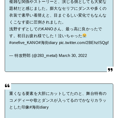
複雑な関係やストーリーと、演じる側としても大変な
題材だと感じました。膨大なセリフにダンスや多くの
衣装で素早い着替えと、目まぐるしい変化でもなんな
くこなす姿に圧倒されました。
浅野すずとしてのKANOさん、最っ高に良かったで
す。初日お疲れ様でした！泣いちゃった
#onefive_KANO
#海街diary
pic.twitter.com/2BEhzlSQgf
— 特攻野郎 (@283_metal)
March 30, 2022
重くなる要素を大胆にカットしてたのと、舞台特有の
コメディーや歌とダンスが入ってるのでかなりカラッ
とした印象
#海街diary