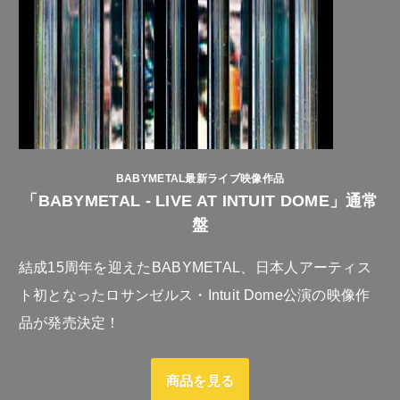
BABYMETAL最新ライブ映像作品
「BABYMETAL - LIVE AT INTUIT DOME」通常
盤
結成15周年を迎えたBABYMETAL、日本人アーティス
ト初となったロサンゼルス・Intuit Dome公演の映像作
品が発売決定！
商品を見る