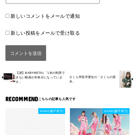
新しいコメントをメールで通知
新しい投稿をメールで受け取る
【謎】BABYMETAL「1本の利用で
さくら学院卒業生の「さくらの苗
きない動画が非表示になっていま
木」
す」
RECOMMEND
KANO(藤平華乃)
KANO(藤平華乃)