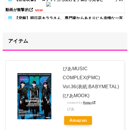
動画が衝撃的
NEW!
【悲報】明日花キララさん、専門家からあまりにも非情な一言
を告げられる・・・
NEW!
【画像】日焼け口リの締まったお尻っていいよね！ｗｗｗｗｗ
アイテム
NEW!
阿波踊り 踊り子女性の体の一部“強調動画”拡散
NEW!
ぴあMUSIC
菅原咲月ちゃん、まさかのネタバレｗ【乃木坂46】
COMPLEX(PMC)
日本独自企画・限定生産盤「METAL FORTH (DELUXE
Vol.36(表紙:BABYMETAL)
JAPAN EDITION)」着弾
(ぴあMOOK)
【BABYMETAL】METAL FORTH DELUXE JAPAN EDITION
created by
Rinker
ぴあ
開封レビュー!
Amazon
Powered by livedoor 相互RSS