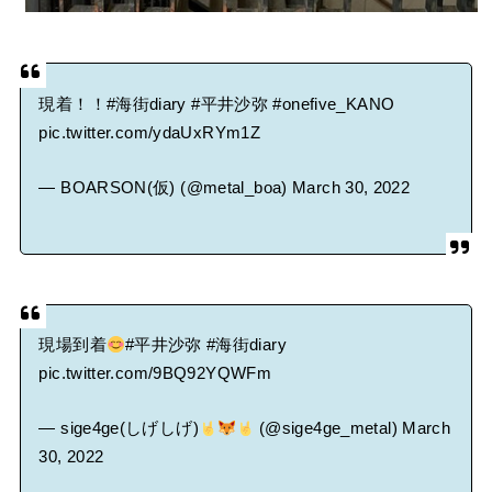
現着！！
#海街diary
#平井沙弥
#onefive_KANO
pic.twitter.com/ydaUxRYm1Z
— BOARSON(仮) (@metal_boa)
March 30, 2022
現場到着
#平井沙弥
#海街diary
pic.twitter.com/9BQ92YQWFm
— sige4ge(しげしげ)
(@sige4ge_metal)
March
30, 2022