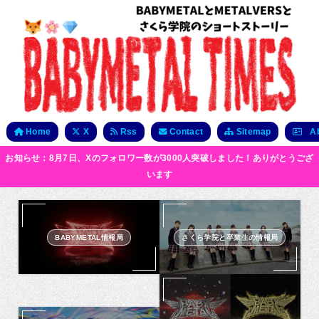
Home
X
Rss
Contact
Sitemap
Ab
お知らせ：8月7日、Xのフォロワー数が3000人突破しました！ありがとうござ
います
BABYMETAL情報局
さくら学院と卒業生の情報局