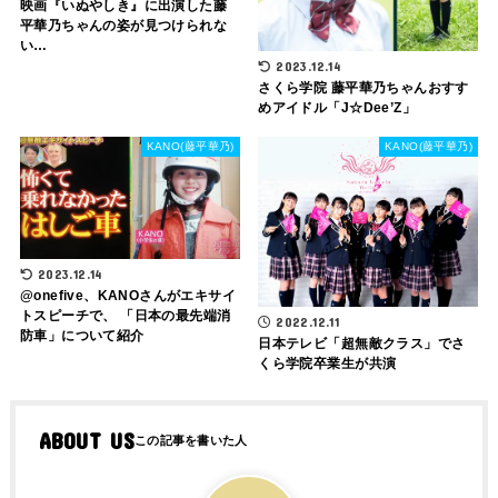
映画『いぬやしき』に出演した藤
平華乃ちゃんの姿が見つけられな
い…
2023.12.14
さくら学院 藤平華乃ちゃんおすす
めアイドル「J☆Dee’Z」
KANO(藤平華乃)
KANO(藤平華乃)
2023.12.14
@onefive、KANOさんがエキサイ
トスピーチで、 「日本の最先端消
2022.12.11
防車」について紹介
日本テレビ「超無敵クラス」でさ
くら学院卒業生が共演
ABOUT US