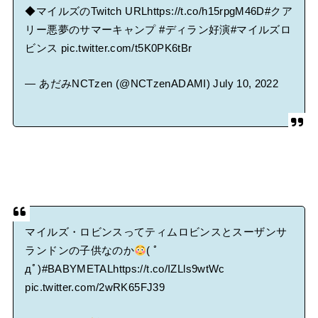
◆マイルズのTwitch URL
https://t.co/h15rpgM46D
#クア
リー悪夢のサマーキャンプ
#ディラン好演
#マイルズロ
ビンス
pic.twitter.com/t5K0PK6tBr
— あだみNCTzen (@NCTzenADAMI)
July 10, 2022
マイルズ・ロビンスってティムロビンスとスーザンサ
ランドンの子供なのか
( ﾟ
дﾟ)
#BABYMETAL
https://t.co/IZLls9wtWc
pic.twitter.com/2wRK65FJ39