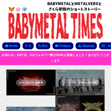
Home
X
Rss
Contact
Sitemap
Ab
お知らせ：8月7日、Xのフォロワー数が3000人突破しました！ありがとうござ
います
BABYMETAL情報局
さくら学院と卒業生の情報局