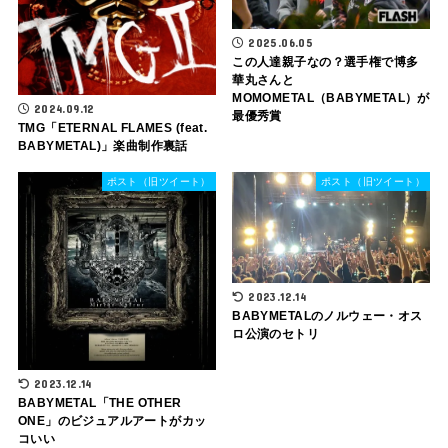
2025.06.05
この人達親子なの？選手権で博多
華丸さんと
MOMOMETAL（BABYMETAL）が
2024.09.12
最優秀賞
TMG「ETERNAL FLAMES (feat.
BABYMETAL)」楽曲制作裏話
ポスト（旧ツイート）
ポスト（旧ツイート）
2023.12.14
BABYMETALのノルウェー・オス
ロ公演のセトリ
2023.12.14
BABYMETAL「THE OTHER
ONE」のビジュアルアートがカッ
コいい