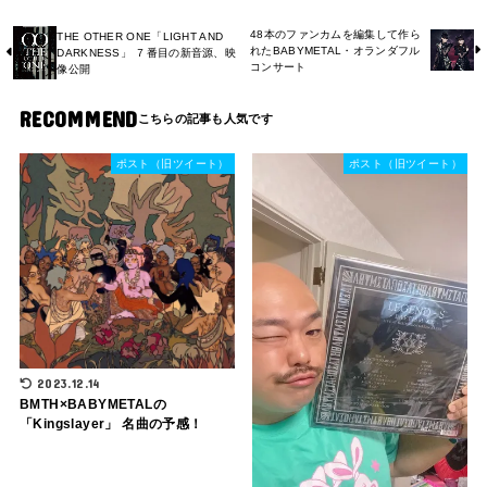
48本のファンカムを編集して作ら
THE OTHER ONE「LIGHT AND
れたBABYMETAL・オランダフル
DARKNESS」 ７番目の新音源、映
コンサート
像公開
RECOMMEND
ポスト（旧ツイート）
ポスト（旧ツイート）
2023.12.14
BMTH×BABYMETALの
「Kingslayer」 名曲の予感！