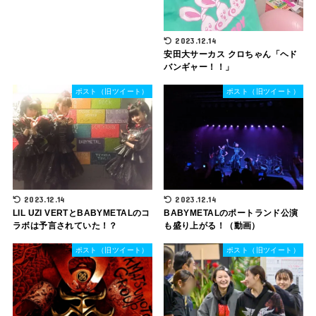
2023.12.14
安田大サーカス クロちゃん「ヘド
バンギャー！！」
ポスト（旧ツイート）
ポスト（旧ツイート）
2023.12.14
2023.12.14
LIL UZI VERTとBABYMETALのコ
BABYMETALのポートランド公演
ラボは予言されていた！？
も盛り上がる！（動画）
ポスト（旧ツイート）
ポスト（旧ツイート）