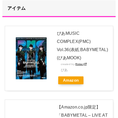
アイテム
【画像】どのくノ一を快楽責めしたいｗｗｗｗｗ
NEW!
青葉坂46、まもなく正式発表か
NEW!
ぴあMUSIC
【画像】どのママのお胸チュパチュパしたい？
NEW!
COMPLEX(PMC)
日本独自企画・限定生産盤「METAL FORTH (DELUXE
Vol.36(表紙:BABYMETAL)
JAPAN EDITION)」着弾
(ぴあMOOK)
【BABYMETAL】METAL FORTH DELUXE JAPAN EDITION
created by
Rinker
ぴあ
開封レビュー!
Amazon
Powered by livedoor 相互RSS
【Amazon.co.jp限定】
「BABYMETAL – LIVE AT