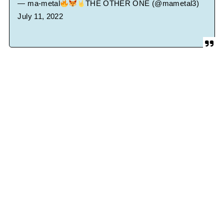
— ma-metal
THE OTHER ONE (@mametal3)
July 11, 2022