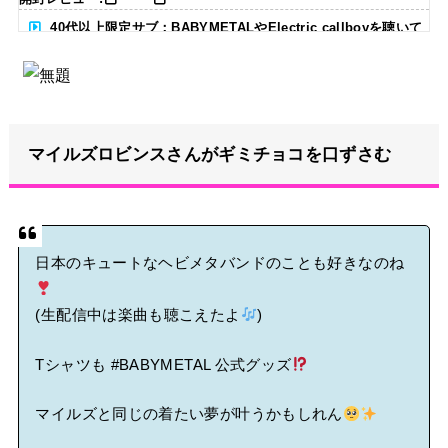
40代以上限定サブ：BABYMETALやElectric callboyを聴いて
る人いる？ 【海外の反応】
BABYMETAL「CANNONBALL外伝」グッズ販売決定
マイルズロビンスさんがギミチョコを口ずさむ
タワーレコード新宿店にてBABYMETALのパネル展が開催中
Powered by livedoor 相互RSS
日本のキュートなヘビメタバンドのことも好きなのね
(生配信中は楽曲も聴こえたよ
)
Tシャツも
#BABYMETAL
公式グッズ
マイルズと同じの着たい夢が叶うかもしれん