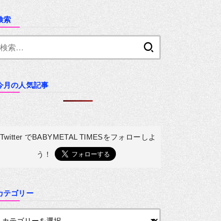
検索
検
索:
今月の人気記事
Twitter でBABYMETAL TIMESを
フォローしよ
う！
カテゴリー