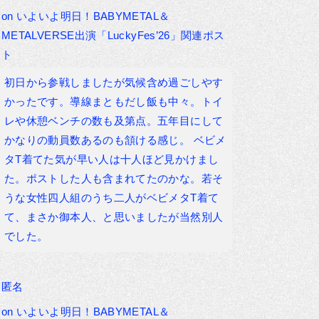
on
いよいよ明日！BABYMETAL＆
METALVERSE出演「LuckyFes’26」関連ポス
ト
初日から参戦しましたが気候含め過ごしやす
かったです。導線まともだし飯も中々。トイ
レや休憩ベンチの数も及第点。五年目にして
かなりの動員数あるのも頷ける感じ。 ベビメ
タT着てた気が早い人は十人ほど見かけまし
た。ポストした人も含まれてたのかな。若そ
うな女性四人組のうち二人がベビメタT着て
て、まさか御本人、と思いましたが当然別人
でした。
匿名
on
いよいよ明日！BABYMETAL＆