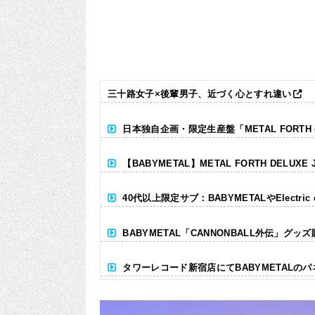
三十路女子×後輩男子、近づく心とすれ違い
日本独自企画・限定生産盤「METAL FORTH (DE
【BABYMETAL】METAL FORTH DELUXE 
40代以上限定サブ：BABYMETALやElectr
BABYMETAL「CANNONBALL外伝」グッ
タワーレコード新宿店にてBABYMETALの
Powered by livedoor 相互RSS