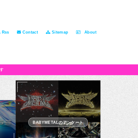
Rss
Contact
Sitemap
About
す
BABYMETALのアンケート