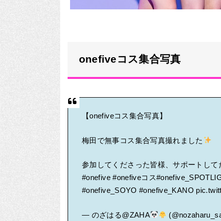
onefiveコス集合写真
【onefiveコス集合写真】
梅田で無事コス集合写真撮れました
参加してくださった皆様、サポートして
#onefive
#onefiveコス
#onefive_SPOTLI
#onefive_SOYO
#onefive_KANO
pic.tw
— のざはる@ZAHA
(@nozaharu_s