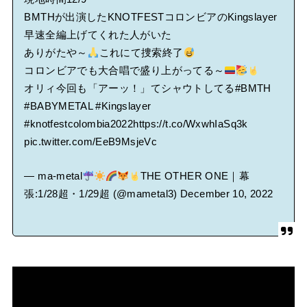
BMTHが出演したKNOTFESTコロンビアのKingslayer
早速全編上げてくれた人がいた
ありがたや～
これにて捜索終了
コロンビアでも大合唱で盛り上がってる～
オリィ今回も「アーッ！」てシャウトしてる
#BMTH
#BABYMETAL
#Kingslayer
#knotfestcolombia2022
https://t.co/WxwhIaSq3k
pic.twitter.com/EeB9MsjeVc
— ma-metal
THE OTHER ONE｜幕
張:1/28超・1/29超 (@mametal3)
December 10, 2022