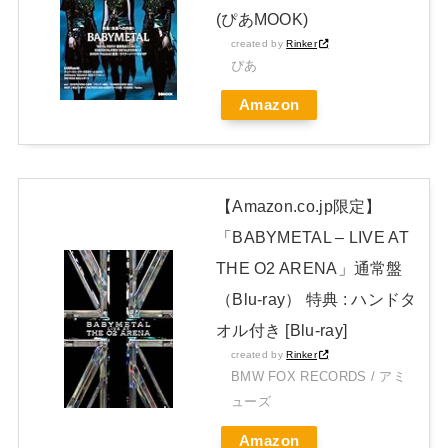
(ぴあMOOK)
JAPAN EDITION)」着弾
created by
Rinker
【BABYMETAL】METAL FORTH DELUXE JAPAN EDITION
ぴあ
開封レビュー!
Amazon
Powered by livedoor 相互RSS
【Amazon.co.jp限定】
「BABYMETAL – LIVE AT
THE O2 ARENA」通常盤
（Blu-ray） 特典 : ハンドタ
オル付き [Blu-ray]
created by
Rinker
BMW FOX RECORDS / アミ
ューズ
Amazon