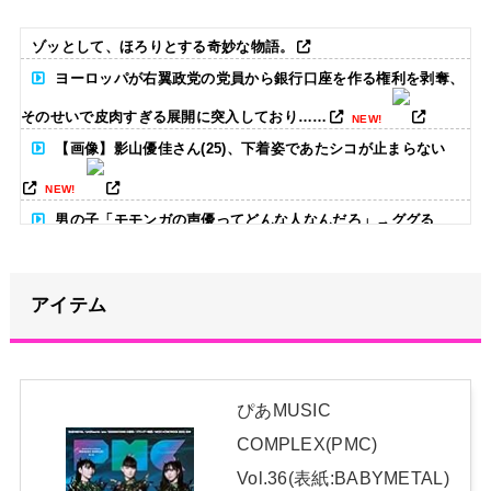
ゾッとして、ほろりとする奇妙な物語。
ヨーロッパが右翼政党の党員から銀行口座を作る権利を剥奪、
そのせいで皮肉すぎる展開に突入しており……
NEW!
【画像】影山優佳さん(25)、下着姿であたシコが止まらない
NEW!
男の子「モモンガの声優ってどんな人なんだろ」→ググる
NEW!
世界のケイスケ・ホンダ「ラーメン700円は安すぎる！2000円
アイテム
にするべき」
NEW!
【朗報】山﨑愛生「けんぱなぱっぱぱん！」←
NEW!
ぴあMUSIC
【画像】アイドルさん「体重10キロ増えたらこうなった」
COMPLEX(PMC)
Vol.36(表紙:BABYMETAL)
日本独自企画・限定生産盤「METAL FORTH (DELUXE