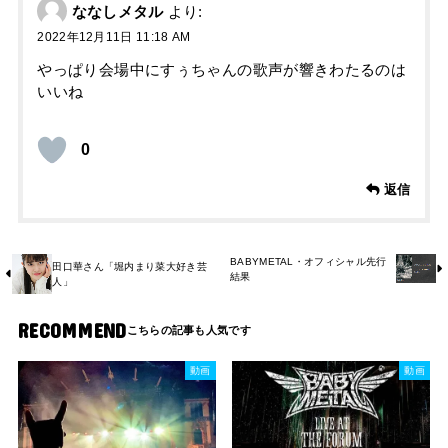
ななしメタル
より:
2022年12月11日 11:18 AM
やっぱり会場中にすぅちゃんの歌声が響きわたるのは
いいね
0
返信
BABYMETAL・オフィシャル先行
田口華さん「堀内まり菜大好き芸
結果
人」
RECOMMEND
動画
動画