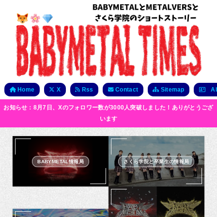
Home
X
Rss
Contact
Sitemap
Ab
お知らせ：8月7日、Xのフォロワー数が3000人突破しました！ありがとうござ
います
BABYMETAL情報局
さくら学院と卒業生の情報局