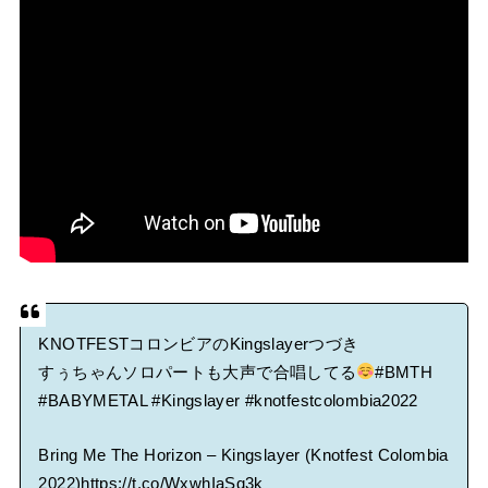
KNOTFESTコロンビアのKingslayerつづき
すぅちゃんソロパートも大声で合唱してる
#BMTH
#BABYMETAL
#Kingslayer
#knotfestcolombia2022
Bring Me The Horizon – Kingslayer (Knotfest Colombia
2022)
https://t.co/WxwhIaSq3k