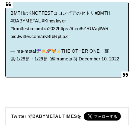
BMTHのKNOTFESTコロンビアのセトリ
#BMTH
#BABYMETAL
#Kingslayer
#knotfestcolombia2022
https://t.co/5ZRUAqtlWR
pic.twitter.com/uKBIbRpLpZ
— ma-metal
THE OTHER ONE｜幕
張:1/28超・1/29超 (@mametal3)
December 10, 2022
Twitter でBABYMETAL TIMESを