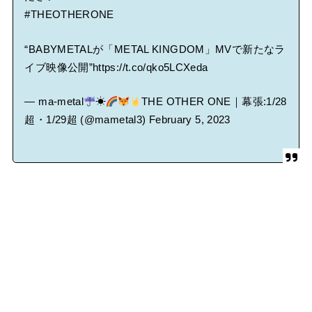
#THEOTHERONE
“BABYMETALが「METAL KINGDOM」MVで新たなラ
イブ映像公開”
https://t.co/qko5LCXeda
— ma-metal
☀
THE OTHER ONE｜幕張:1/28
超・1/29超 (@mametal3)
February 5, 2023