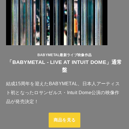
BABYMETAL最新ライブ映像作品
「BABYMETAL - LIVE AT INTUIT DOME」通常
盤
結成15周年を迎えたBABYMETAL、日本人アーティス
ト初となったロサンゼルス・Intuit Dome公演の映像作
品が発売決定！
商品を見る