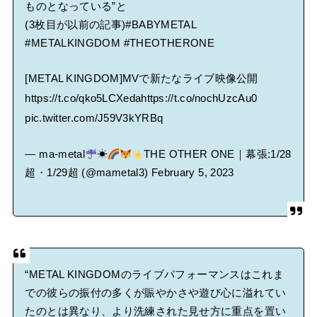
ものとなっている”と
(3枚目が以前の記事)
#BABYMETAL
#METALKINGDOM
#THEOTHERONE
[METAL KINGDOM]MVで新たなライブ映像公開
https://t.co/qko5LCXeda
https://t.co/nochUzcAu0
pic.twitter.com/J59V3kYRBq
— ma-metal
☀
THE OTHER ONE｜幕張:1/28
超・1/29超 (@mametal3)
February 5, 2023
“METAL KINGDOMのライブパフォーマンスはこれま
での彼らの振付の多くが賑やかさや遊び心に溢れてい
たのとは異なり、より洗練された見せ方に重点を置い