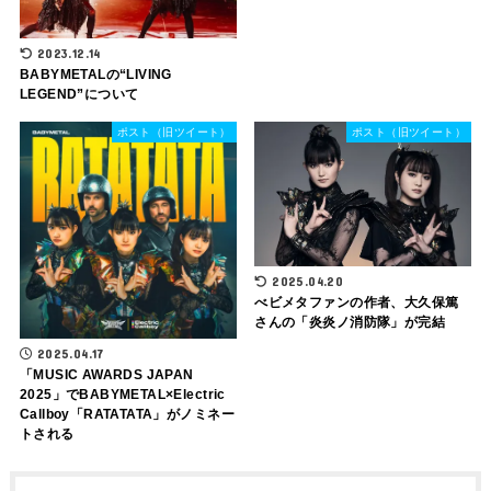
2023.12.14
BABYMETALの“LIVING
LEGEND”について
ポスト（旧ツイート）
ポスト（旧ツイート）
2025.04.20
べビメタファンの作者、大久保篤
さんの「炎炎ノ消防隊」が完結
2025.04.17
「MUSIC AWARDS JAPAN
2025」でBABYMETAL×Electric
Callboy「RATATATA」がノミネー
トされる