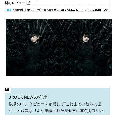
開封レビュー!
40代以上限定サブ：BABYMETALやElectric callboyを聴いて
る人いる？ 【海外の反応】
BABYMETAL「CANNONBALL外伝」グッズ販売決定
タワーレコード新宿店にてBABYMETALのパネル展が開催中
Powered by livedoor 相互RSS
JROCK NEWSの記事
以前のインタビューを参照して”これまでの彼らの振
付…とは異なりより洗練された見せ方に重点を置いた