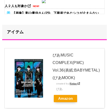
人２人も対象か
NEW!
【画像】影山優佳さん(25)、下着姿であたシコが止まらない
NEW!
男の子「モモンガの声優ってどんな人なんだろ」→ググる
アイテム
NEW!
【セクシー】人気美人声優、太ももチラリｗｗｗｗｗｗｗｗｗ
ｗｗｗｗｗｗｗｗｗｗｗｗｗｗｗ
NEW!
ぴあMUSIC
池田瑛紗ちゃんが｢真珠の耳飾りの少女｣の魅力を語る！！！
COMPLEX(PMC)
【乃木坂46】
NEW!
Vol.36(表紙:BABYMETAL)
日本独自企画・限定生産盤「METAL FORTH (DELUXE
(ぴあMOOK)
created by
Rinker
JAPAN EDITION)」着弾
ぴあ
【BABYMETAL】METAL FORTH DELUXE JAPAN EDITION
Amazon
開封レビュー!
Powered by livedoor 相互RSS