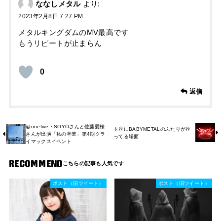
ななしメタル
より:
2023年2月8日 7:27 PM
メタルキングダムのMV最高です
もうリピートが止まらん
0
返信
@onefive・SOYOさんと佐藤愛桜
玉座にBABYMETALのふたりが座
さんが出演「私の卒業」第4期クラ
ってる場面
イマックスイベント
RECOMMEND
ポスト（旧ツイート）
ポスト（旧ツイート）