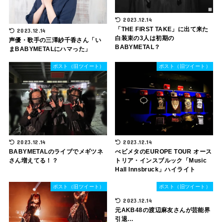
2023.12.14
「THE FIRST TAKE」に出て来た
2023.12.14
白装束の3人は初期の
声優・歌手の三澤紗千香さん「い
BABYMETAL？
まBABYMETALにハマった」
ポスト（旧ツイート）
ポスト（旧ツイート）
2023.12.14
2023.12.14
BABYMETALのライブでメギツネ
べビメタのEUROPE TOUR オース
さん増えてる！？
トリア・インスブルック「Music
Hall Innsbruck」ハイライト
ポスト（旧ツイート）
ポスト（旧ツイート）
2023.12.14
元AKB48の渡辺麻友さんが芸能界
引退…