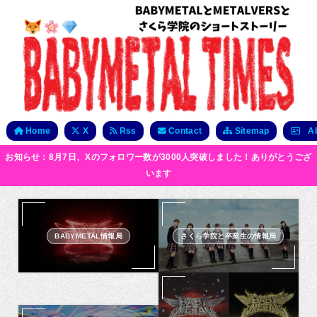
Home
X
Rss
Contact
Sitemap
Ab
お知らせ：8月7日、Xのフォロワー数が3000人突破しました！ありがとうござ
います
BABYMETAL情報局
さくら学院と卒業生の情報局