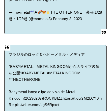
pic.twitter.com/FWeYfg5rNO
— ma-metal
☀
THE OTHER ONE｜幕張:1/28
超・1/29超 (@mametal3)
February 8, 2023
ブラジルのロック＆ヘビーメタル・メディア
“BABYMETAL、METAL KINGDOMからのライブ映像
を公開”
#BABYMETAL
#METALKINGDOM
#THEOTHERONE
Babymetal lança clipe ao vivo de Metal
Kingdom(20230207)ROCKBIZZ
https://t.co/zM2LCY0m
Re
pic.twitter.com/LgS6Rpxetl