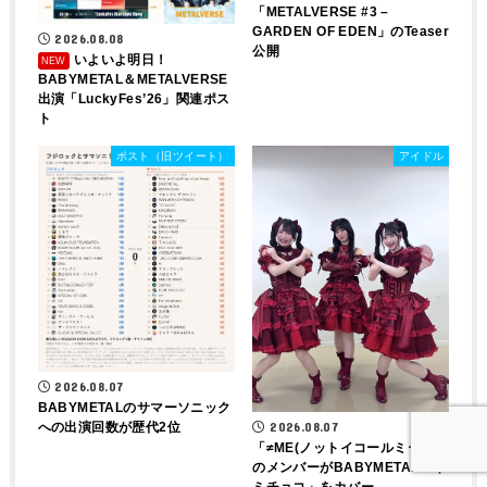
「METALVERSE #3 –
GARDEN OF EDEN」のTeaser
2026.08.08
公開
いよいよ明日！
BABYMETAL＆METALVERSE
出演「LuckyFes’26」関連ポス
ト
ポスト（旧ツイート）
アイドル
2026.08.07
BABYMETALのサマーソニック
への出演回数が歴代2位
2026.08.07
「≠ME(ノットイコールミー)」
のメンバーがBABYMETAL「ギ