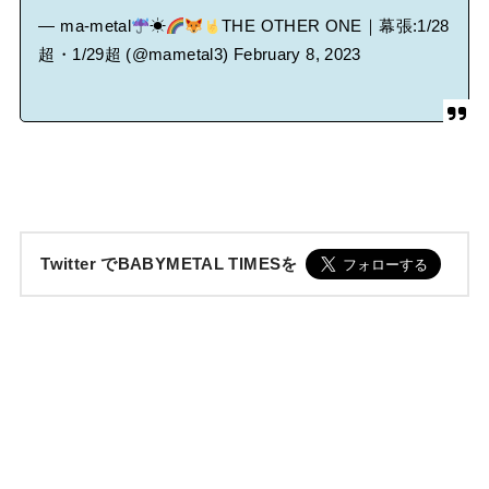
— ma-metal
☀
THE OTHER ONE｜幕張:1/28
超・1/29超 (@mametal3)
February 8, 2023
Twitter でBABYMETAL TIMESを