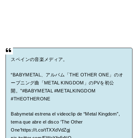
スペインの音楽メディア。
“BABYMETAL、アルバム「THE OTHER ONE」のオ
ープニング曲「METAL KINGDOM」のPVを初公
開。”
#BABYMETAL
#METALKINGDOM
#THEOTHERONE
Babymetal estrena el videoclip de “Metal Kingdom”,
tema que abre el disco ‘The Other
One’
https://t.co/tTXXdVdZgj