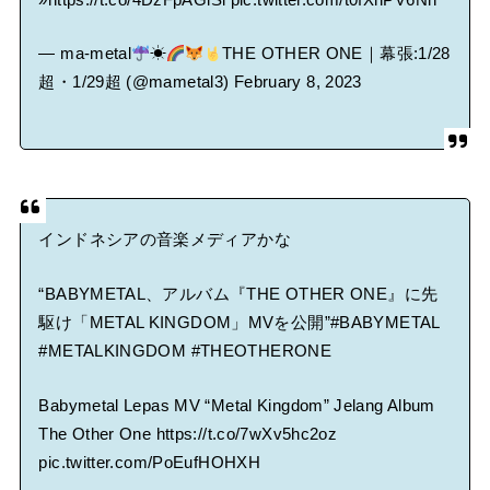
— ma-metal
☀
THE OTHER ONE｜幕張:1/28
超・1/29超 (@mametal3)
February 8, 2023
インドネシアの音楽メディアかな
“BABYMETAL、アルバム『THE OTHER ONE』に先
駆け「METAL KINGDOM」MVを公開”
#BABYMETAL
#METALKINGDOM
#THEOTHERONE
Babymetal Lepas MV “Metal Kingdom” Jelang Album
The Other One
https://t.co/7wXv5hc2oz
pic.twitter.com/PoEufHOHXH