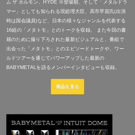
ム ザ ホルモン、HYDE ※登場順、そして「メタルドラ
マー」としても知られる現総理大臣、高市早苗氏(出演
時は国会議員)など、日本の様々なジャンルを代表する
16組の「メタトモ」とのトークを収録。 また今回の書
籍のために撮り下ろされた最新ビジュアルと、番組で
出会った「メタトモ」とのエピソードトークや、ワー
ルドツアーを通じてパワーアップした最新の
BABYMETALを語るメンバーインタビューも収録。
商品を見る