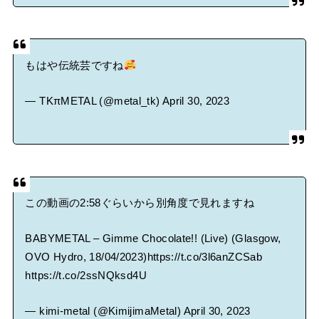
もはや伝統芸ですね
— TKπMETAL (@metal_tk)
April 30, 2023
この動画の2:58ぐらいから別角度で見れますね
BABYMETAL – Gimme Chocolate!! (Live) (Glasgow,
OVO Hydro, 18/04/2023)
https://t.co/3l6anZCSab
https://t.co/2ssNQksd4U
— kimi-metal (@KimijimaMetal)
April 30, 2023