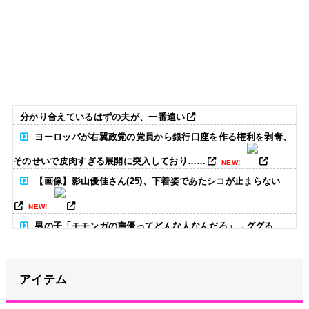
分かり合えているはずの夫が、一番遠い
ヨーロッパが右翼政党の党員から銀行口座を作る権利を剥奪、
そのせいで皮肉すぎる展開に突入しており……
NEW!
【画像】影山優佳さん(25)、下着姿であたシコが止まらない
NEW!
男の子「モモンガの声優ってどんな人なんだろ」→ググる
NEW!
世界のケイスケ・ホンダ「ラーメン700円は安すぎる！2000円
アイテム
にするべき」
NEW!