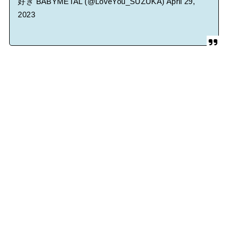
好き BABYMETAL (@LoveYou_SUZUKA)
April 29,
2023