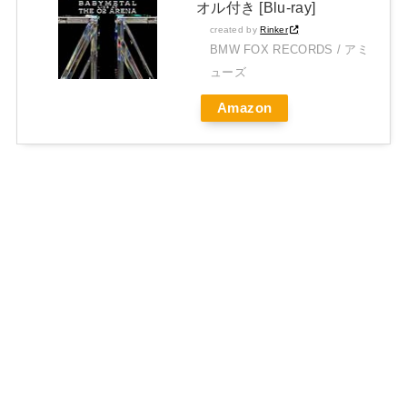
オル付き [Blu-ray]
created by
Rinker
BMW FOX RECORDS / アミ
ューズ
Amazon