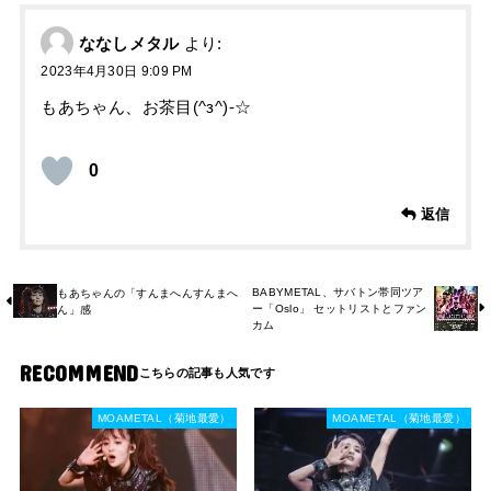
ななしメタル
より:
2023年4月30日 9:09 PM
もあちゃん、お茶目(^з^)-☆
0
返信
BABYMETAL、サバトン帯同ツア
もあちゃんの「すんまへんすんまへ
ー「Oslo」 セットリストとファン
ん」感
カム
RECOMMEND
MOAMETAL（菊地最愛）
MOAMETAL（菊地最愛）