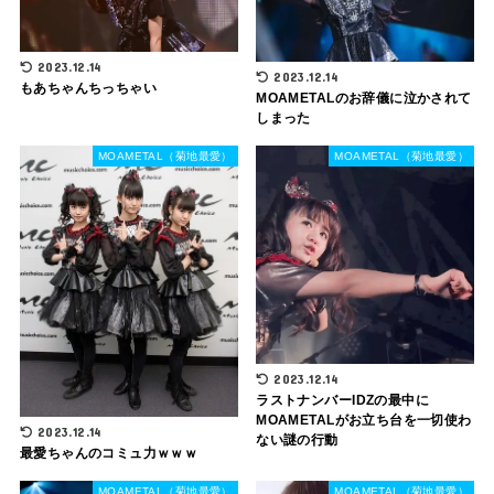
2023.12.14
2023.12.14
もあちゃんちっちゃい
MOAMETALのお辞儀に泣かされて
しまった
MOAMETAL（菊地最愛）
MOAMETAL（菊地最愛）
2023.12.14
ラストナンバーIDZの最中に
MOAMETALがお立ち台を一切使わ
2023.12.14
ない謎の行動
最愛ちゃんのコミュ力ｗｗｗ
MOAMETAL（菊地最愛）
MOAMETAL（菊地最愛）