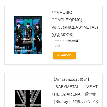
【朗報】山﨑愛生「けんぱなぱっぱぱん！」←
NEW!
ぴあMUSIC
【画像】アイドルさん「体重10キロ増えたらこうなった」
COMPLEX(PMC)
Vol.36(表紙:BABYMETAL)
日本独自企画・限定生産盤「METAL FORTH (DELUXE
(ぴあMOOK)
JAPAN EDITION)」着弾
created by
Rinker
【BABYMETAL】METAL FORTH DELUXE JAPAN EDITION
ぴあ
開封レビュー!
Amazon
Powered by livedoor 相互RSS
【Amazon.co.jp限定】
「BABYMETAL – LIVE AT
THE O2 ARENA」通常盤
（Blu-ray） 特典 : ハンドタ