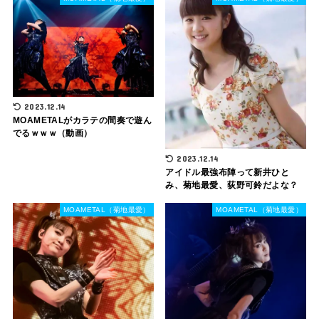
2023.12.14
MOAMETALがカラテの間奏で遊ん
でるｗｗｗ（動画）
2023.12.14
アイドル最強布陣って新井ひと
み、菊地最愛、荻野可鈴だよな？
MOAMETAL（菊地最愛）
MOAMETAL（菊地最愛）