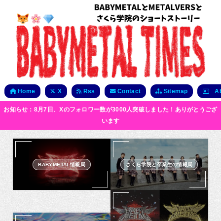
Home
X
Rss
Contact
Sitemap
Ab
お知らせ：8月7日、Xのフォロワー数が3000人突破しました！ありがとうござ
います
BABYMETAL情報局
さくら学院と卒業生の情報局