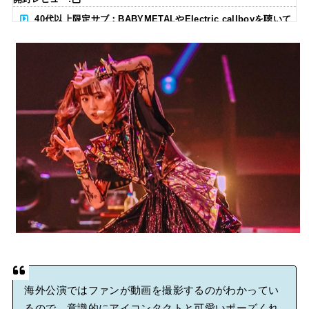
40代以上限定サブ：BABYMETALやElectric callboyを聴いて
る人いる？ 【海外の反応】
BABYMETAL「CANNONBALL外伝」グッズ販売決定
タワーレコード新宿店にてBABYMETALのパネル展が開催中
Powered by livedoor 相互RSS
海外公演ではファンが動画を撮影するのがわかってい
るので、意識的にアイコンタクトと可愛いポーズくれ