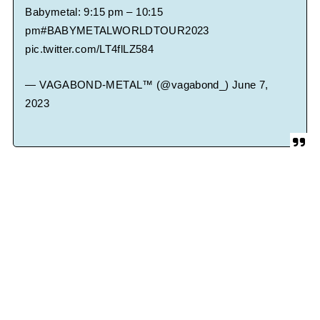
Babymetal: 9:15 pm – 10:15
pm
#BABYMETALWORLDTOUR2023
pic.twitter.com/LT4flLZ584
— VAGABOND-METAL™ (@vagabond_)
June 7,
2023