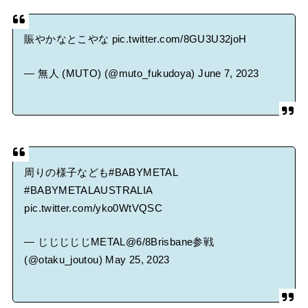
賑やかなとこやな
pic.twitter.com/8GU3U32joH
— 無人 (MUTO) (@muto_fukudoya)
June 7, 2023
周りの様子なども
#BABYMETAL
#BABYMETALAUSTRALIA
pic.twitter.com/yko0WtVQSC
— じじじじじMETAL@6/8Brisbane参戦
(@otaku_joutou)
May 25, 2023