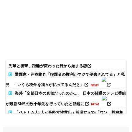
先輩と後輩、距離が変わった日から始まる恋
愛煙家・岸谷蘭丸「喫煙者の権利がマジで侵害されてる」と私
見 「いくら税金を我々が払ってるんだと」
NEW!
海外「全部日本の真似だったのか…」 日本の普通のテレビ番組
が最新SNSの数十年先を行っていたと話題に
NEW!
「ベトナム人5人が高齢女性救出」報道にSNS「ウソ」投稿相
次ぐ→名誉毀損となる可能性は？
NEW!
【悲報】週間少年ジャンプの「グッズ(43億円分)」を注文し全