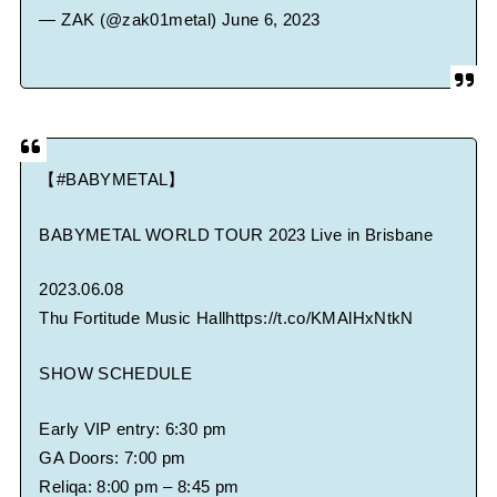
— ZAK (@zak01metal)
June 6, 2023
【
#BABYMETAL
】
BABYMETAL WORLD TOUR 2023 Live in Brisbane
2023.06.08
Thu Fortitude Music Hall
https://t.co/KMAlHxNtkN
SHOW SCHEDULE
Early VIP entry: 6:30 pm
GA Doors: 7:00 pm
Reliqa: 8:00 pm – 8:45 pm