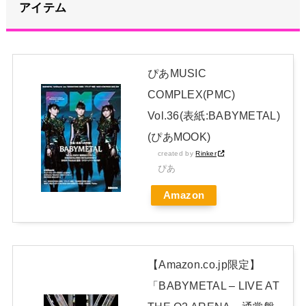
アイテム
てキャンセルした女逮捕ｗｗｗｗｗｗｗｗ
NEW!
上國料萌衣ちゃん、留学中にマックのバイトに応募するも書類
選考で落とされてしまう
NEW!
ぴあMUSIC
新体操で国体1位！ ついに現れた”リアル浅倉南ちゃん” 初
COMPLEX(PMC)
めての水着グラビアを独占スクープ！
Vol.36(表紙:BABYMETAL)
日本独自企画・限定生産盤「METAL FORTH (DELUXE
(ぴあMOOK)
created by
Rinker
JAPAN EDITION)」着弾
ぴあ
【BABYMETAL】METAL FORTH DELUXE JAPAN EDITION
Amazon
開封レビュー!
Powered by livedoor 相互RSS
【Amazon.co.jp限定】
「BABYMETAL – LIVE AT