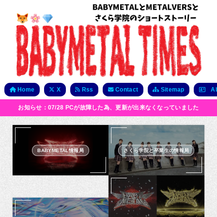
Home
X
Rss
Contact
Sitemap
Ab
お知らせ：07/28 PCが故障した為、更新が出来なくなっていました
BABYMETAL情報局
さくら学院と卒業生の情報局