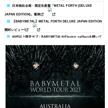
日本独自企画・限定生産盤「METAL FORTH (DELUXE
JAPAN EDITION)」着弾
【BABYMETAL】METAL FORTH DELUXE JAPAN EDITION
開封レビュー!
40代以上限定サブ：BABYMETALやElectric callboyを聴いて
る人いる？ 【海外の反応】
BABYMETAL「CANNONBALL外伝」グッズ販売決定
タワーレコード新宿店にてBABYMETALのパネル展が開催中
Powered by livedoor 相互RSS