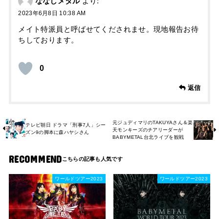
ななしメタル
より:
2023年6月8日 10:38 AM
メイト特派員と呼ばせてくだされませ。現地報告お待
ちしております。
0
返信
元ジュディマリのTAKUYAさん＆楽
テレビ朝日 ドラマ「刑事7人」シー
天モンキーズのチアリーダーが
ズン9の脚本に森ハヤシさん
BABYMETAL台北ライブを観戦
RECOMMEND
ワールドツアー2023
ワールドツアー2023