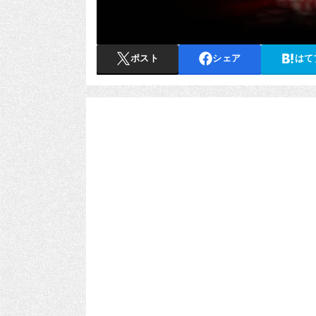
ポスト
シェア
はて