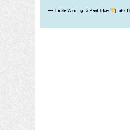
— Treble Winning, 3 Peat Blue
| Into