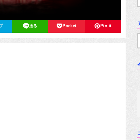
ブ
送る
Pocket
Pin it