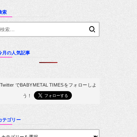
検索
検
索:
今月の人気記事
Twitter でBABYMETAL TIMESを
フォローしよ
う！
カテゴリー