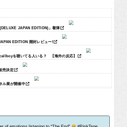
LUXE JAPAN EDITION)」着弾
JAPAN EDITION 開封レビュー!
ic callboyを聴いてる人いる？ 【海外の反応】
ズ販売決定
パネル展が開催中
er of emotions listening to “The End”
#PinkTape