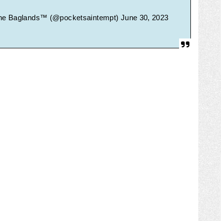
 The Baglands™ (@pocketsaintempt)
June 30, 2023