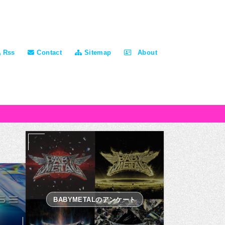
Rss
Contact
Sitemap
About
BABYMETALのアンケート