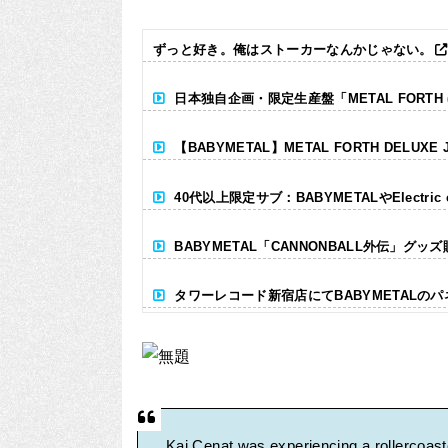
ずっと好き。俺はストーカーなんかじゃない。
日本独自企画・限定生産盤「METAL FORTH (DE
【BABYMETAL】METAL FORTH DELUXE 
40代以上限定サブ：BABYMETALやElectr
BABYMETAL「CANNONBALL外伝」グッ
タワーレコード新宿店にてBABYMETALの
Powered by livedoor 相互RSS
Kai Cenat was experiencing a rollercoast