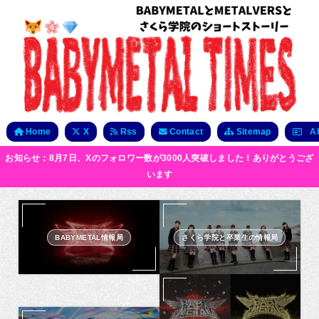
Home
X
Rss
Contact
Sitemap
Ab
お知らせ：8月7日、Xのフォロワー数が3000人突破しました！ありがとうござ
います
BABYMETAL情報局
さくら学院と卒業生の情報局