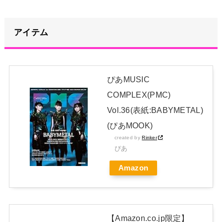
能性。英大学の研究で実証
NEW!
昭和を代表する女優の晩年があまりにも寂しすぎる！と話題
に、自身の子供を餓死する寸前までネグレクトした挙句……
NEW!
アイテム
松本まりか「義援金と寄付金の違い」に言及→反響続々「そん
な違いあったの知りませんでした」
NEW!
ぴあMUSIC
【朗報】高瀬くるみ＆浅倉樹々がランチ「ききちゃんって呼ん
COMPLEX(PMC)
で？今日から友達ね！」
NEW!
Vol.36(表紙:BABYMETAL)
日本独自企画・限定生産盤「METAL FORTH (DELUXE
(ぴあMOOK)
JAPAN EDITION)」着弾
created by
Rinker
ぴあ
【BABYMETAL】METAL FORTH DELUXE JAPAN EDITION
Amazon
開封レビュー!
Powered by livedoor 相互RSS
【Amazon.co.jp限定】