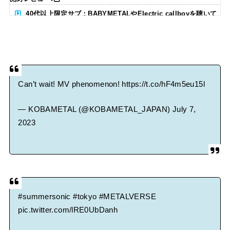
40代以上限定サブ：BABYMETALやElectric callboyを聴いて
る人いる？ 【海外の反応】
BABYMETAL「CANNONBALL外伝」グッズ販売決定
タワーレコード新宿店にてBABYMETALのパネル展が開催中
Can’t wait! MV phenomenon!
https://t.co/hF4m5eu15l
Powered by livedoor 相互RSS
— KOBAMETAL (@KOBAMETAL_JAPAN)
July 7,
2023
#summersonic
#tokyo
#METALVERSE
pic.twitter.com/lRE0UbDanh