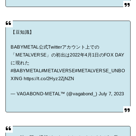
【豆知識】
BABYMETAL公式Twitterアカウント上での
「METALVERSE」の初出は2022年4月1日のFOX DAY
に現れた
#BABYMETAL
#METALVERSE
#METALVERSE_UNBO
XING
https://t.co/2Hyz2ZjNZN
— VAGABOND-METAL™ (@vagabond_)
July 7, 2023