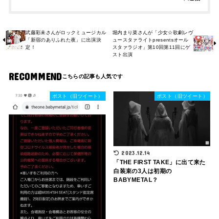
武藤彩未さんがロックミュージカル
堀内まり菜さんが「少女☆歌劇レヴ
「新宿のありふれた夜」に出演決
ュースタァライトpresentsオール
定！
スタァラジオ」第10回第11回にゲ
スト出演
RECOMMEND
ポスト（旧ツイート）
ポスト（旧ツイート）
2023.12.14
「THE FIRST TAKE」に出て来た
白装束の3人は初期の
BABYMETAL？