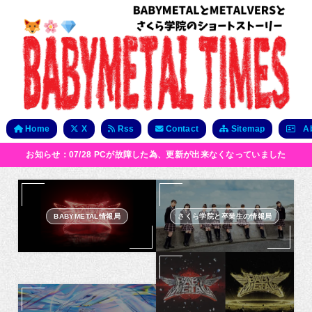
Home
X
Rss
Contact
Sitemap
Ab
お知らせ：07/28 PCが故障した為、更新が出来なくなっていました
BABYMETAL情報局
さくら学院と卒業生の情報局