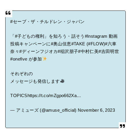
#セーブ・ザ・チルドレン・ジャパン
「
#子どもの権利
」を知ろう・話そう
#Instagram
動画
投稿キャンペーンに
#奥山佳恵
#TAKE
(
#FLOW
)
#六車
奈々
#ディーンフジオカ
#稲沢朋子
#中村仁美
#吉田明世
#onefive
が参加
それぞれの
メッセージも発信します
TOPICS
https://t.co/mZgpo662Xa
…
— アミューズ (@amuse_official)
November 6, 2023