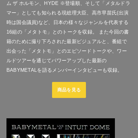
ム ザ ホルモン、HYDE ※登場順、そして「メタルドラ
マー」としても知られる現総理大臣、高市早苗氏(出演
時は国会議員)など、日本の様々なジャンルを代表する
16組の「メタトモ」とのトークを収録。 また今回の書
籍のために撮り下ろされた最新ビジュアルと、番組で
出会った「メタトモ」とのエピソードトークや、ワー
ルドツアーを通じてパワーアップした最新の
BABYMETALを語るメンバーインタビューも収録。
商品を見る