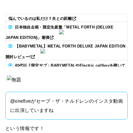
悩んでいるのは私だけ？夫との距離
日本独自企画・限定生産盤「METAL FORTH (DELUXE
JAPAN EDITION)」着弾
【BABYMETAL】METAL FORTH DELUXE JAPAN EDITION
開封レビュー!
40代以上限定サブ：BABYMETALやElectric callboyを聴いて
る人いる？ 【海外の反応】
BABYMETAL「CANNONBALL外伝」グッズ販売決定
タワーレコード新宿店にてBABYMETALのパネル展が開催中
@​onefiveがセーブ・ザ・チルドレンのインスタ動画
に出演していますね
Powered by livedoor 相互RSS
という情報です！