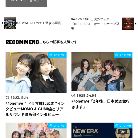
BABYMETAL出演のフェス
BABYMETALのエモ過ぎる写真
「HELLFEST」がラインナップ発
表
RECOMMEND
@ onefive
@ onefive
2025.04.09
2023.12.14
@⁠onefive「2年後、日本武道館行
@⁠onefive “ ドラマ推し武道 ”イン
きます」
タビューMOMO & GUMI編とリア
ルサウンド映画部インタビュー
@ onefive
@ onefive