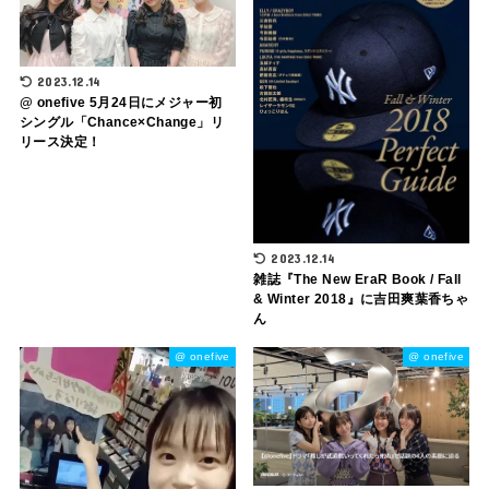
2023.12.14
@ onefive 5月24日にメジャー初
シングル「Chance×Change」リ
リース決定！
2023.12.14
雑誌『The New EraR Book / Fall
& Winter 2018』に吉田爽葉香ちゃ
ん
@ onefive
@ onefive