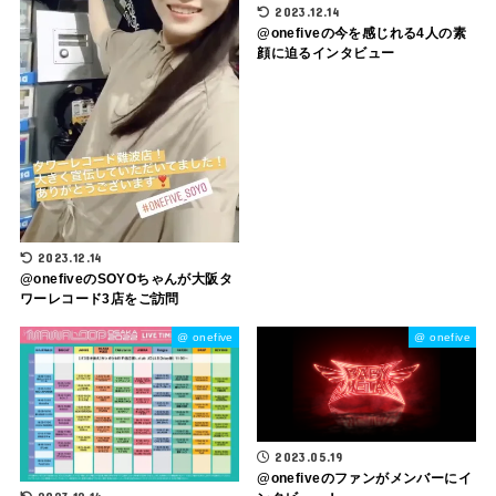
2023.12.14
@​onefiveの今を感じれる4人の素
顔に迫るインタビュー
2023.12.14
@onefiveのSOYOちゃんが大阪タ
ワーレコード3店をご訪問
@ onefive
@ onefive
2023.05.19
@​onefiveのファンがメンバーにイ