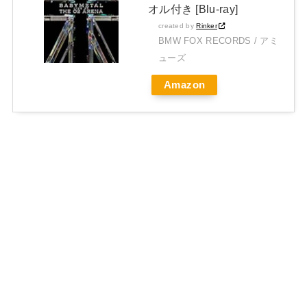
オル付き [Blu-ray]
created by
Rinker
BMW FOX RECORDS / アミ
ューズ
Amazon