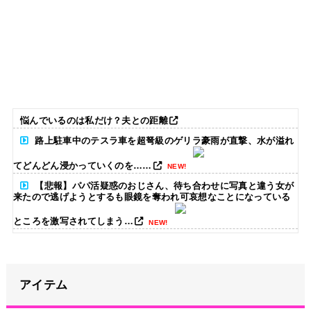
悩んでいるのは私だけ？夫との距離
路上駐車中のテスラ車を超弩級のゲリラ豪雨が直撃、水が溢れ
てどんどん浸かっていくのを……
NEW!
【悲報】パパ活疑惑のおじさん、待ち合わせに写真と違う女が
来たので逃げようとするも眼鏡を奪われ可哀想なことになっている
ところを激写されてしまう…
NEW!
【画像】日焼け口リの締まったお尻っていいよね！ｗｗｗｗｗ
NEW!
アイテム
【画像】元AKB・柏木由紀、細身な極小パンティがHすぎる