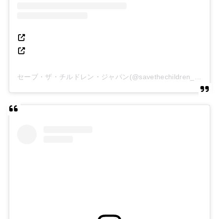
セーブ・ザ・チルドレン・ジャパン(@savethechildren_japan)がシェアした投稿