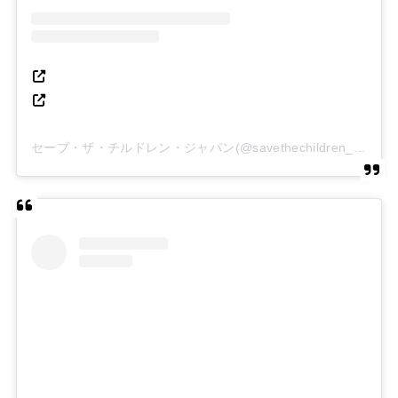
セーブ・ザ・チルドレン・ジャパン(@savethechildren_japan)がシェアした投稿