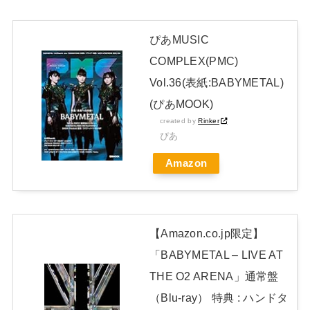
NEW!
【朗報】山﨑愛生「けんぱなぱっぱぱん！」←
NEW!
ぴあMUSIC
【画像】アイドルさん「体重10キロ増えたらこうなった」
COMPLEX(PMC)
Vol.36(表紙:BABYMETAL)
日本独自企画・限定生産盤「METAL FORTH (DELUXE
(ぴあMOOK)
JAPAN EDITION)」着弾
created by
Rinker
ぴあ
【BABYMETAL】METAL FORTH DELUXE JAPAN EDITION
Amazon
開封レビュー!
Powered by livedoor 相互RSS
【Amazon.co.jp限定】
「BABYMETAL – LIVE AT
THE O2 ARENA」通常盤
（Blu-ray） 特典 : ハンドタ