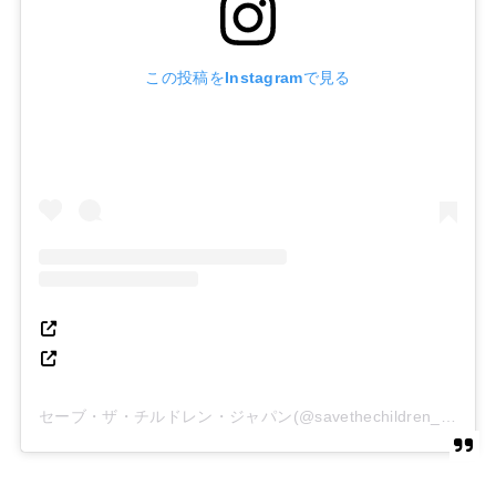
この投稿をInstagramで見る
セーブ・ザ・チルドレン・ジャパン(@savethechildren_japan)がシェアした投稿