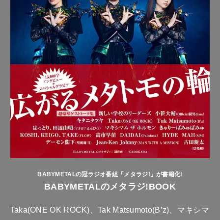
BABYMETALの冠ラジオ番組「メタラジ!」が書籍化!
BABYMETALのメタラジ!BOOK
Taka(ONE OK ROCK)、Tak Matsumoto(B’z)、マキシマ