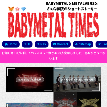
Home
X
Rss
Contact
Sitemap
Ab
お知らせ：8月7日、Xのフォロワー数が3000人突破しました！ありがとうござ
います
BABYMETAL情報局
さくら学院と卒業生の情報局