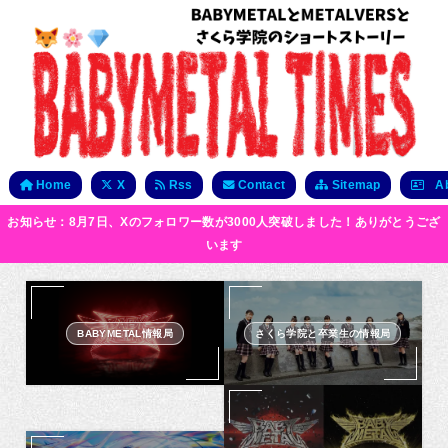
Home
X
Rss
Contact
Sitemap
Ab
お知らせ：8月7日、Xのフォロワー数が3000人突破しました！ありがとうござ
います
BABYMETAL情報局
さくら学院と卒業生の情報局