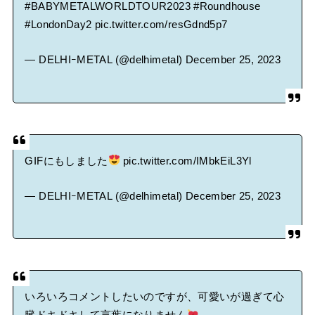
#BABYMETALWORLDTOUR2023
#Roundhouse
#LondonDay2
pic.twitter.com/resGdnd5p7
— DELHIｰMETAL (@delhimetal)
December 25, 2023
GIFにもしました
pic.twitter.com/IMbkEiL3Yl
— DELHIｰMETAL (@delhimetal)
December 25, 2023
いろいろコメントしたいのですが、可愛いが過ぎて心