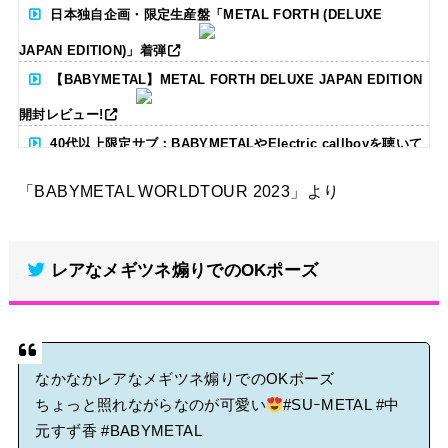
日本独自企画・限定生産盤「METAL FORTH (DELUXE
JAPAN EDITION)」着弾
【BABYMETAL】METAL FORTH DELUXE JAPAN EDITION
開封レビュー!
40代以上限定サブ：BABYMETALやElectric callboyを聴いて
る人いる？ 【海外の反応】
「BABYMETAL WORLDTOUR 2023」より
BABYMETAL「CANNONBALL外伝」グッズ販売決定
タワーレコード新宿店にてBABYMETALのパネル展が開催中
レアなメギツネ煽りでのOKポーズ
Powered by livedoor 相互RSS
なかなかレアなメギツネ煽りでのOKポーズ
ちょっと照れながらなのが可愛い
#SUｰMETAL
#中
元すず香
#BABYMETAL