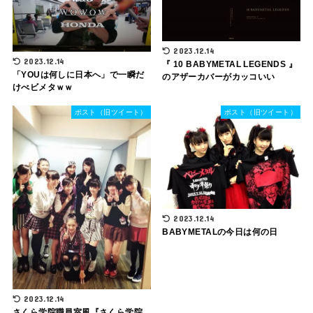
2023.12.14
2023.12.14
『 10 BABYMETAL LEGENDS 』
「YOUは何しに日本へ」で一瞬だ
のアザーカバーがカッコいい
けべビメタｗｗ
ポスト（旧ツイート）
ポスト（旧ツイート）
2023.12.14
BABYMETALの今日は何の日
2023.12.14
さくら学院職員室風『さくら学院