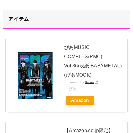
広げ対戦型になってしまうw w w w w w w w
NEW!
【画像】影山優佳さん(25)、下着姿であたシコが止まらない
アイテム
NEW!
【朗報】山﨑愛生「けんぱなぱっぱぱん！」←
NEW!
ぴあMUSIC
【画像】アイドルさん「体重10キロ増えたらこうなった」
COMPLEX(PMC)
Vol.36(表紙:BABYMETAL)
日本独自企画・限定生産盤「METAL FORTH (DELUXE
(ぴあMOOK)
JAPAN EDITION)」着弾
created by
Rinker
【BABYMETAL】METAL FORTH DELUXE JAPAN EDITION
ぴあ
開封レビュー!
Amazon
Powered by livedoor 相互RSS
【Amazon.co.jp限定】