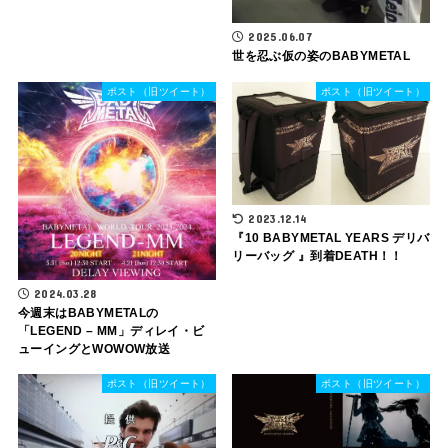
2025.06.07
世を忍ぶ仮の姿のBABYMETAL
ポスト（旧ツイート）
ポスト（旧ツイート）
2023.12.14
『10 BABYMETAL YEARS デリバ
リーバッグ 』到着DEATH！！
2024.03.28
今週末はBABYMETALの
「LEGEND – MM」ディレイ・ビ
ューイングとWOWOW放送
ポスト（旧ツイート）
ポスト（旧ツイート）