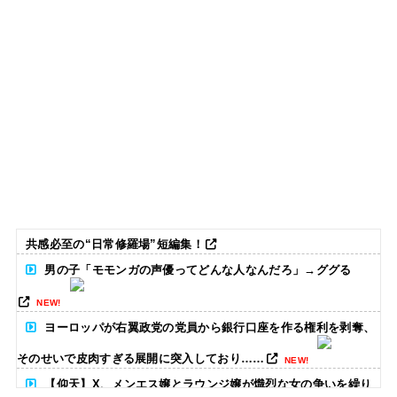
共感必至の“日常修羅場”短編集！
男の子「モモンガの声優ってどんな人なんだろ」→ググる
NEW!
ヨーロッパが右翼政党の党員から銀行口座を作る権利を剥奪、
そのせいで皮肉すぎる展開に突入しており……
NEW!
【仰天】X、メンエス嬢とラウンジ嬢が熾烈な女の争いを繰り