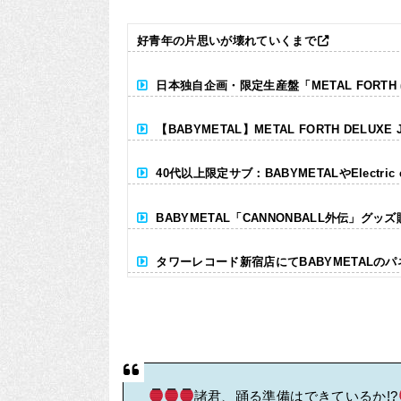
好青年の片思いが壊れていくまで
日本独自企画・限定生産盤「METAL FORTH (DE
【BABYMETAL】METAL FORTH DELUXE 
40代以上限定サブ：BABYMETALやElectr
BABYMETAL「CANNONBALL外伝」グッ
タワーレコード新宿店にてBABYMETALの
Powered by livedoor 相互RSS
諸君、踊る準備はできているか!?