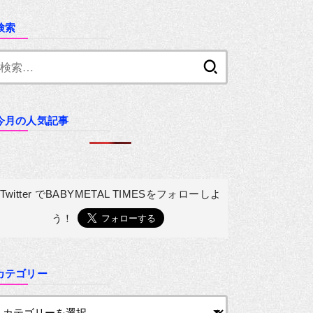
検索
検
索:
今月の人気記事
Twitter でBABYMETAL TIMESを
フォローしよ
う！
カテゴリー