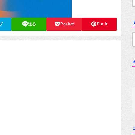
ブ
送る
Pocket
Pin it