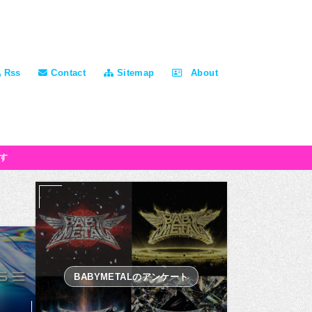
Rss
Contact
Sitemap
About
す
BABYMETALのアンケート