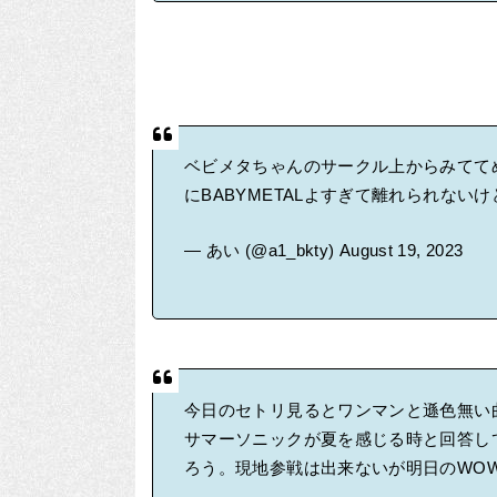
ベビメタちゃんのサークル上からみてて
にBABYMETALよすぎて離れられない
— あい (@a1_bkty)
August 19, 2023
今日のセトリ見るとワンマンと遜色無い曲
サマーソニックが夏を感じる時と回答し
ろう。現地参戦は出来ないが明日のWO