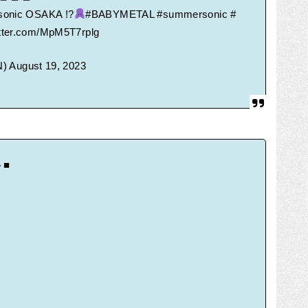
onic
OSAKA !?
#BABYMETAL
#summersonic
#
itter.com/MpM5T7rplg
N)
August 19, 2023
ト■