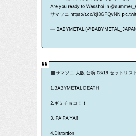
Are you ready to Wasshoi in
@summer_s
サマソニ
https://t.co/kjl8GFQvNN
pic.tw
— BABYMETAL (@BABYMETAL_JAPA
サマソニ 大阪 公演 08/19 セットリス
1.BABYMETAL DEATH
2.ギミチョコ！！
3. PA PA YA!!
4.Distortion