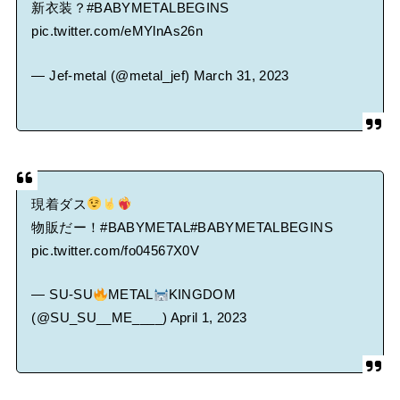
新衣装？
#BABYMETALBEGINS
pic.twitter.com/eMYlnAs26n
— Jef-metal (@metal_jef)
March 31, 2023
現着ダス
物販だー！
#BABYMETAL
#BABYMETALBEGINS
pic.twitter.com/fo04567X0V
— SU-SU
METAL
KINGDOM
(@SU_SU__ME____)
April 1, 2023