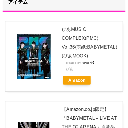
アイテム
してしまう
NEW!
【元NMB48】安部若菜、卒業して早くもお酒解禁
ぴあMUSIC
冨里奈央ちゃん、罰ゲームのセミをずっと気にしてたｗ【乃木
COMPLEX(PMC)
坂46】
Vol.36(表紙:BABYMETAL)
日本独自企画・限定生産盤「METAL FORTH (DELUXE
(ぴあMOOK)
JAPAN EDITION)」着弾
created by
Rinker
【BABYMETAL】METAL FORTH DELUXE JAPAN EDITION
ぴあ
開封レビュー!
Amazon
Powered by livedoor 相互RSS
【Amazon.co.jp限定】
「BABYMETAL – LIVE AT
THE O2 ARENA」通常盤