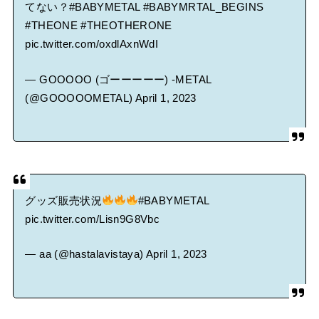
てない？
#BABYMETAL
#BABYMRTAL_BEGINS
#THEONE
#THEOTHERONE
pic.twitter.com/oxdlAxnWdI
— GOOOOO (ゴーーーーー) -METAL
(@GOOOOOMETAL)
April 1, 2023
グッズ販売状況
#BABYMETAL
pic.twitter.com/Lisn9G8Vbc
— aa (@hastalavistaya)
April 1, 2023