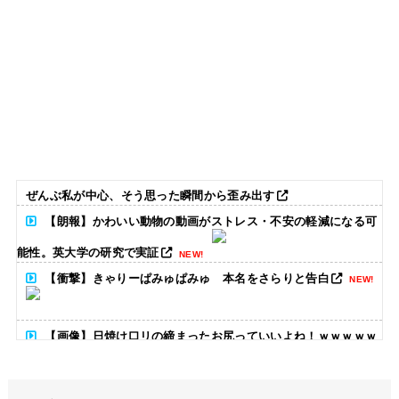
ぜんぶ私が中心、そう思った瞬間から歪み出す
【朗報】かわいい動物の動画がストレス・不安の軽減になる可
能性。英大学の研究で実証
NEW!
【衝撃】きゃりーぱみゅぱみゅ 本名をさらりと告白
NEW!
【画像】日焼け口リの締まったお尻っていいよね！ｗｗｗｗｗ
NEW!
【画像】田中みな実さん、妊娠中とは思えないヒール姿で登場