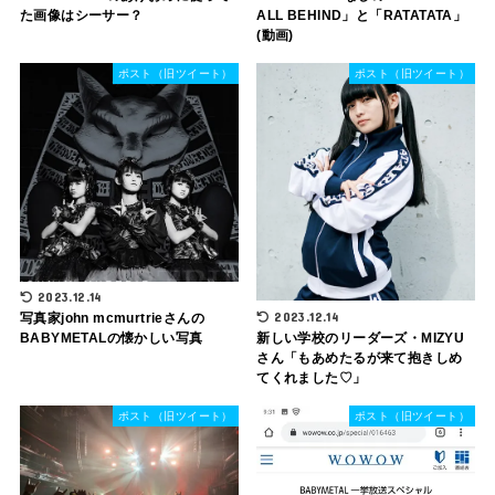
た画像はシーサー？
ALL BEHIND」と「RATATATA」
(動画)
ポスト（旧ツイート）
ポスト（旧ツイート）
2023.12.14
2023.12.14
写真家john mcmurtrieさんの
新しい学校のリーダーズ・MIZYU
BABYMETALの懐かしい写真
さん「もあめたるが来て抱きしめ
てくれました♡」
ポスト（旧ツイート）
ポスト（旧ツイート）