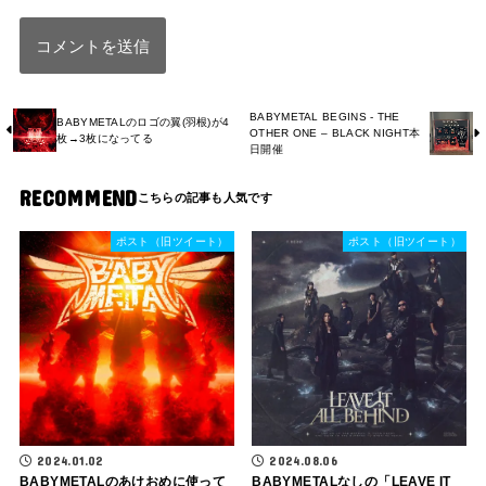
BABYMETAL BEGINS - THE
BABYMETALのロゴの翼(羽根)が4
OTHER ONE – BLACK NIGHT本
枚→3枚になってる
日開催
RECOMMEND
ポスト（旧ツイート）
ポスト（旧ツイート）
2024.01.02
2024.08.06
BABYMETALのあけおめに使って
BABYMETALなしの「LEAVE IT