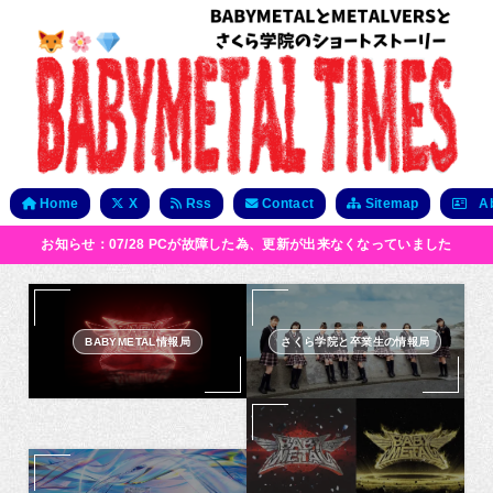
Home
X
Rss
Contact
Sitemap
Ab
お知らせ：07/28 PCが故障した為、更新が出来なくなっていました
BABYMETAL情報局
さくら学院と卒業生の情報局