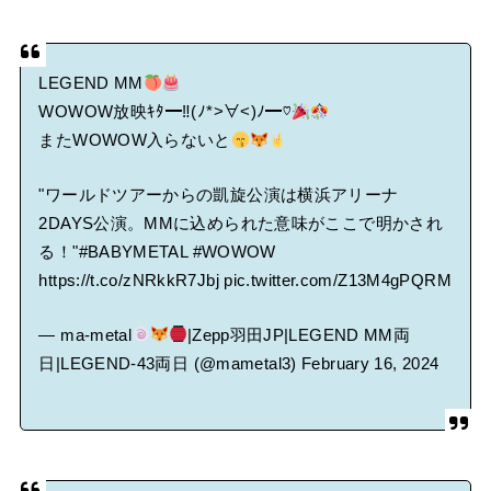
LEGEND MM
WOWOW放映ｷﾀ━‼(ﾉ*>∀<)ﾉ━♡
またWOWOW入らないと
"ワールドツアーからの凱旋公演は横浜アリーナ
2DAYS公演。MMに込められた意味がここで明かされ
る！"
#BABYMETAL
#WOWOW
https://t.co/zNRkkR7Jbj
pic.twitter.com/Z13M4gPQRM
— ma-metal
|Zepp羽田JP|LEGEND MM両
日|LEGEND-43両日 (@mametal3)
February 16, 2024