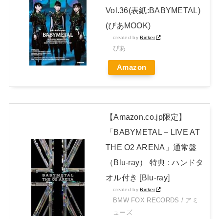
日本独自企画・限定生産盤「METAL FORTH (DELUXE
Vol.36(表紙:BABYMETAL)
JAPAN EDITION)」着弾
(ぴあMOOK)
【BABYMETAL】METAL FORTH DELUXE JAPAN EDITION
created by
Rinker
ぴあ
開封レビュー!
Amazon
Powered by livedoor 相互RSS
【Amazon.co.jp限定】
「BABYMETAL – LIVE AT
THE O2 ARENA」通常盤
（Blu-ray） 特典 : ハンドタ
オル付き [Blu-ray]
created by
Rinker
BMW FOX RECORDS / アミ
ューズ