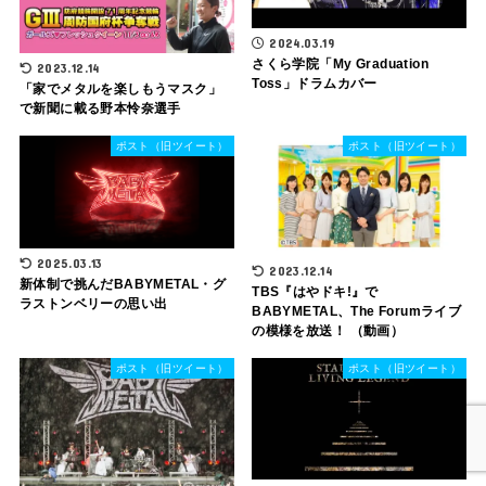
2024.03.19
さくら学院「My Graduation
2023.12.14
Toss」ドラムカバー
「家でメタルを楽しもうマスク」
で新聞に載る野本怜奈選手
ポスト（旧ツイート）
ポスト（旧ツイート）
2025.03.13
2023.12.14
新体制で挑んだBABYMETAL・グ
TBS『はやドキ!』で
ラストンベリーの思い出
BABYMETAL、The Forumライブ
の模様を放送！ （動画）
ポスト（旧ツイート）
ポスト（旧ツイート）