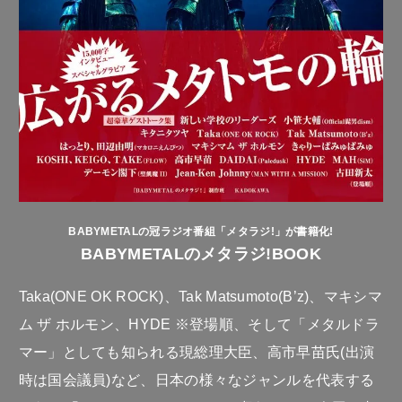
BABYMETALの冠ラジオ番組「メタラジ!」が書籍化!
BABYMETALのメタラジ!BOOK
Taka(ONE OK ROCK)、Tak Matsumoto(B’z)、マキシマ
ム ザ ホルモン、HYDE ※登場順、そして「メタルドラ
マー」としても知られる現総理大臣、高市早苗氏(出演
時は国会議員)など、日本の様々なジャンルを代表する