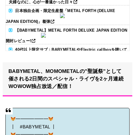
夫婦なのに、心が一番遠かった日々
日本独自企画・限定生産盤「METAL FORTH (DELUXE
JAPAN EDITION)」着弾
【BABYMETAL】METAL FORTH DELUXE JAPAN EDITION
開封レビュー!
40代以上限定サブ：BABYMETALやElectric callboyを聴いて
る人いる？ 【海外の反応】
BABYMETAL、MOMOMETALの”聖誕祭”として
BABYMETAL「CANNONBALL外伝」グッズ販売決定
催される2日間のスペシャル・ライヴを2ヶ月連続
タワーレコード新宿店にてBABYMETALのパネル展が開催中
WOWOW独占放送／配信！
Powered by livedoor 相互RSS
━━━━━━━
┃
#BABYMETAL
┃
━━━━━━━