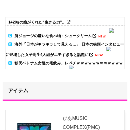
1420gの娘がくれた“生きる力”。
所ジョージの嫌いな食べ物：シュークリーム
NEW!
海外「日本がキラキラして見える…」 日本の街頭インタビュー
に登場した女子高生4人組がエモすぎると話題に
NEW!
移民ベトナム女達の宅飲み、レベチｗｗｗｗｗｗｗｗｗｗｗｗ
ｗｗｗｗｗｗｗｗｗｗｗｗ
NEW!
【画像】最新のライザ、まだイケるｗｗｗｗｗ
NEW!
アイテム
ハロ！コン2026「TOYOTA ARENA TOKYO」公演が売り切れ
ない
NEW!
【報告】海外色々行ってきたけど、結局日本が一番飯が美味い
ぴあMUSIC
NEW!
COMPLEX(PMC)