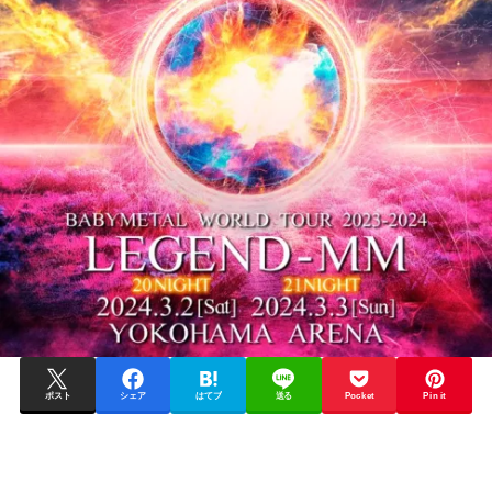
ポスト
シェア
はてブ
送る
Pocket
Pin it