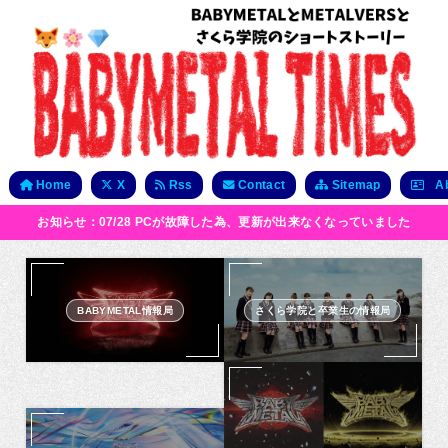
Home
X
Rss
Contact
Sitemap
Ab
お知らせ：07/28 PCが故障した為、更新が出来なくなっていました
BABYMETAL情報局
さくら学院と卒業生の情報局