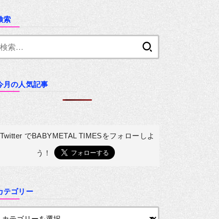
検索
検
索:
今月の人気記事
Twitter でBABYMETAL TIMESを
フォローしよ
う！
カテゴリー