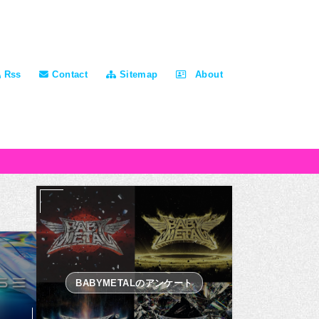
Rss
Contact
Sitemap
About
BABYMETALのアンケート