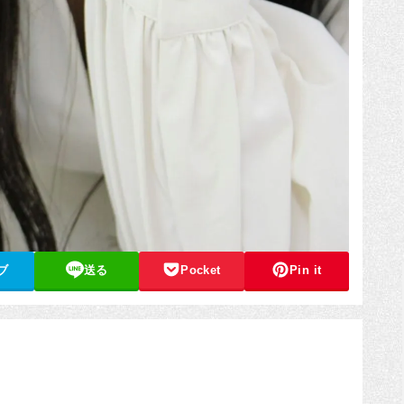
ブ
送る
Pocket
Pin it