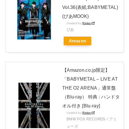
ｗｗｗｗｗｗｗｗｗｗｗｗｗｗｗ
Vol.36(表紙:BABYMETAL)
日本独自企画・限定生産盤「METAL FORTH (DELUXE
(ぴあMOOK)
JAPAN EDITION)」着弾
created by
Rinker
ぴあ
【BABYMETAL】METAL FORTH DELUXE JAPAN EDITION
Amazon
開封レビュー!
Powered by livedoor 相互RSS
【Amazon.co.jp限定】
「BABYMETAL – LIVE AT
THE O2 ARENA」通常盤
（Blu-ray） 特典 : ハンドタ
オル付き [Blu-ray]
created by
Rinker
BMW FOX RECORDS / アミ
ューズ