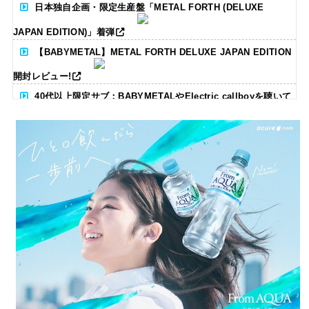
日本独自企画・限定生産盤「METAL FORTH (DELUXE
JAPAN EDITION)」着弾
【BABYMETAL】METAL FORTH DELUXE JAPAN EDITION
開封レビュー!
40代以上限定サブ：BABYMETALやElectric callboyを聴いて
る人いる？ 【海外の反応】
BABYMETAL「CANNONBALL外伝」グッズ販売決定
タワーレコード新宿店にてBABYMETALのパネル展が開催中
Powered by livedoor 相互RSS