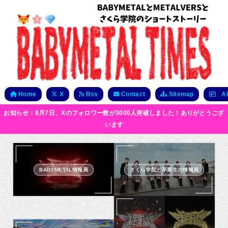
Home
X
Rss
Contact
Sitemap
Ab
お知らせ：8月7日、Xのフォロワー数が3000人突破しました！ありがとうござ
います
BABYMETAL情報局
さくら学院と卒業生の情報局