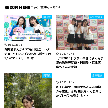
RECOMMEND
岡田愛
黒澤美澪奈
2023.12.14
岡田愛さんがABC朝日放送「ハタ
2023.12.14
チェ! 〜トレンドおためし部〜」の
1月のマンスリーMCに
【TIF2016】ラジオ体操にさくら学
院の黒澤美澪奈・岡田愛・麻生真
彩ちゃんが参加
岡田愛
倉島颯良
2023.12.14
さくら学院 岡田愛ちゃんが同期
の卒業生、倉島 颯良ちゃんに向け
たプレゼンが泣ける・・