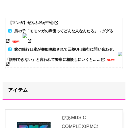
【マンガ】ぜんぶ私が中心
男の子「モモンガの声優ってどんな人なんだろ」→ググる
NEW!
嫁の銀行口座が突如凍結されて三菱UFJ銀行に問い合わせ、
「説明できない」と言われて警察に相談しにいくと……
NEW!
【画像】どのくノ一を快楽責めしたいｗｗｗｗｗ
NEW!
アイテム
女芸人の吉住さん（36）メイクしたら普通に美人の部類だった
と判明ｗｗｗｗｗｗｗｗｗ
NEW!
【朗報】AKB48 ロッテとコラボ決定！！
NEW!
ぴあMUSIC
【セクシー】人気美人声優、太ももチラリｗｗｗｗｗｗｗｗｗ
COMPLEX(PMC)