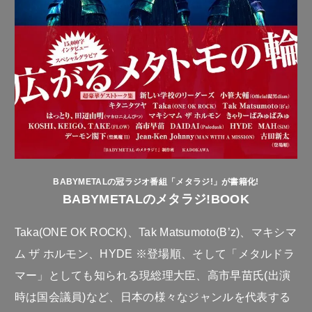
BABYMETALの冠ラジオ番組「メタラジ!」が書籍化!
BABYMETALのメタラジ!BOOK
Taka(ONE OK ROCK)、Tak Matsumoto(B’z)、マキシマ
ム ザ ホルモン、HYDE ※登場順、そして「メタルドラ
マー」としても知られる現総理大臣、高市早苗氏(出演
時は国会議員)など、日本の様々なジャンルを代表する