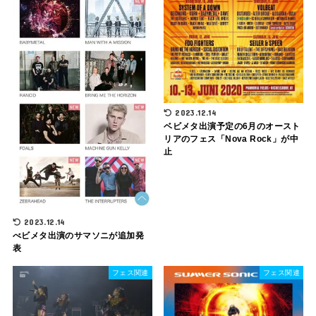
2023.12.14
ベビメタ出演予定の6月のオースト
リアのフェス「Nova Rock」が中
止
2023.12.14
べビメタ出演のサマソニが追加発
表
フェス関連
フェス関連