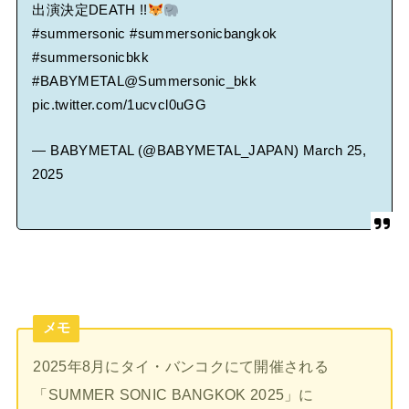
出演決定DEATH !!
#summersonic
#summersonicbangkok
#summersonicbkk
#BABYMETAL
@Summersonic_bkk
pic.twitter.com/1ucvcl0uGG
— BABYMETAL (@BABYMETAL_JAPAN)
March 25,
2025
メモ
2025年8月にタイ・バンコクにて開催される
「SUMMER SONIC BANGKOK 2025」に