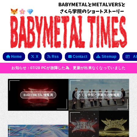
Home
X
Rss
Contact
Sitemap
Ab
お知らせ：07/28 PCが故障した為、更新が出来なくなっていました
BABYMETAL情報局
さくら学院と卒業生の情報局