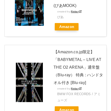
JAPAN EDITION)」着弾
(ぴあMOOK)
【BABYMETAL】METAL FORTH DELUXE JAPAN EDITION
created by
Rinker
ぴあ
開封レビュー!
Amazon
Powered by livedoor 相互RSS
【Amazon.co.jp限定】
「BABYMETAL – LIVE AT
THE O2 ARENA」通常盤
（Blu-ray） 特典 : ハンドタ
オル付き [Blu-ray]
created by
Rinker
BMW FOX RECORDS / アミ
ューズ
Amazon