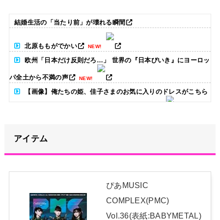
結婚生活の「当たり前」が壊れる瞬間
北原ももがでかい
NEW!
欧州「日本だけ反則だろ…」 世界の『日本びいき』にヨーロッ
パ全土から不満の声
NEW!
【画像】俺たちの姫、佳子さまのお気に入りのドレスがこちら
です←コレは可愛過ぎるw w w w w w w w
NEW!
【悲報】内田りこ「社会に戻りたいです」
NEW!
アイテム
上國料萌衣ちゃん、留学中にマックのバイトに応募するも書類
選考で落とされてしまう
NEW!
新体操で国体1位！ ついに現れた”リアル浅倉南ちゃん” 初
ぴあMUSIC
めての水着グラビアを独占スクープ！
COMPLEX(PMC)
日本独自企画・限定生産盤「METAL FORTH (DELUXE
Vol.36(表紙:BABYMETAL)