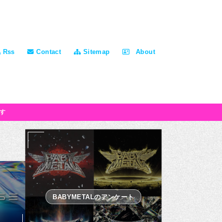
Rss
Contact
Sitemap
About
す
BABYMETALのアンケート