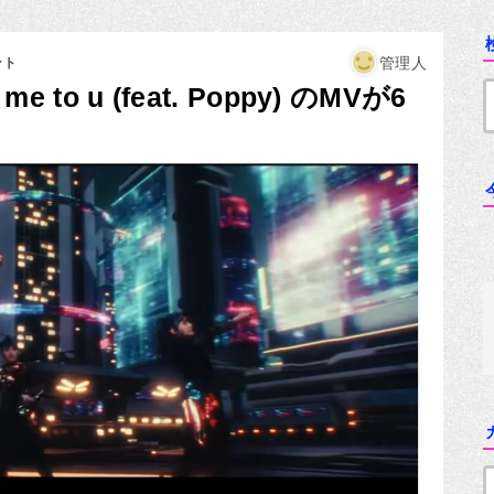
管理人
ント
 to u (feat. Poppy) のMVが6