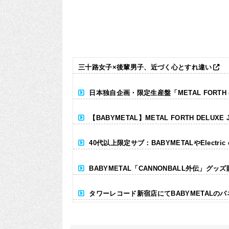
三十路女子×後輩男子、近づく心とすれ違い
日本独自企画・限定生産盤「METAL FORTH (DE
【BABYMETAL】METAL FORTH DELUXE 
40代以上限定サブ：BABYMETALやElectr
BABYMETAL「CANNONBALL外伝」グッ
タワーレコード新宿店にてBABYMETALの
Powered by livedoor 相互RSS