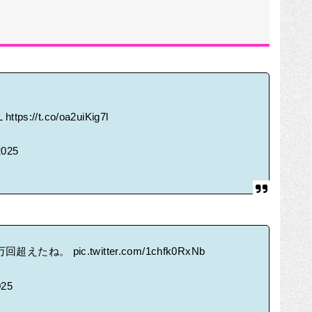
L
https://t.co/oa2uiKig7l
 2025
200万回超えたね。
pic.twitter.com/1chfk0RxNb
025