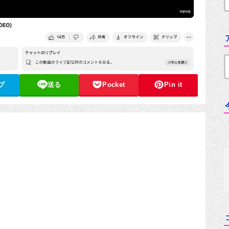
ブ
送る
Pocket
Pin it