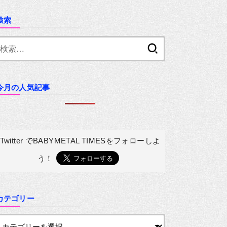
検索
検
索:
今月の人気記事
Twitter でBABYMETAL TIMESを
フォローしよ
う！
カテゴリー