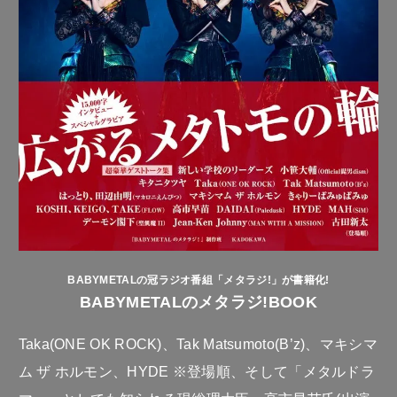
BABYMETALの冠ラジオ番組「メタラジ!」が書籍化!
BABYMETALのメタラジ!BOOK
Taka(ONE OK ROCK)、Tak Matsumoto(B’z)、マキシマ
ム ザ ホルモン、HYDE ※登場順、そして「メタルドラ