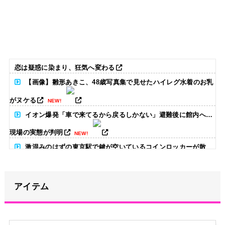
恋は疑惑に染まり、狂気へ変わる
【画像】雛形あきこ、48歳写真集で見せたハイレグ水着のお乳
がヌケる
NEW!
イオン爆発「車で来てるから戻るしかない」避難後に館内へ…
現場の実態が判明
NEW!
激混みのはずの東京駅で鍵が空いているコインロッカーが散
見、「ラッキー」と思って中を確認してみると……
NEW!
【放送事故】昔のドラマのレ◯プシーン、今見るとアウトすぎ
アイテム
る・・・
NEW!
原菜乃華、長岡花火に負けない“浴衣姿”！透明感がヤバい「と