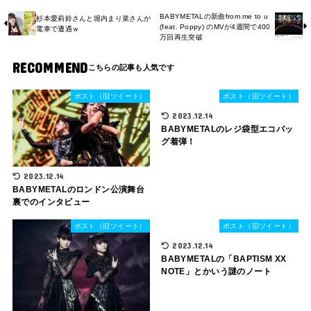
BABYMETALの新曲from me to u
杉本愛莉鈴さんと堀内まり菜さんが
(feat. Poppy) のMVが4週間で400
電車で遭遇ｗ
万回再生突破
RECOMMEND
ポスト（旧ツイート）
ポスト（旧ツイート）
2023.12.14
BABYMETALのレジ袋型エコバッ
グ着弾！
2023.12.14
BABYMETALのロンドン公演舞台
裏でのインタビュー
ポスト（旧ツイート）
ポスト（旧ツイート）
2023.12.14
BABYMETALの「BAPTISM XX
NOTE」とかいう謎のノート