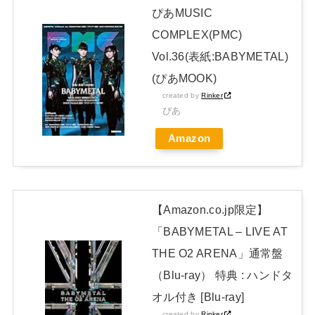
びきりに綺麗です…！」【画像】
NEW!
ぴあMUSIC
原菜乃華、長岡花火に負けない“浴衣姿”！透明感がヤバい「と
COMPLEX(PMC)
びきりに綺麗です…！」【画像】
NEW!
Vol.36(表紙:BABYMETAL)
日本独自企画・限定生産盤「METAL FORTH (DELUXE
(ぴあMOOK)
created by
Rinker
JAPAN EDITION)」着弾
ぴあ
【BABYMETAL】METAL FORTH DELUXE JAPAN EDITION
Amazon
開封レビュー!
Powered by livedoor 相互RSS
【Amazon.co.jp限定】
「BABYMETAL – LIVE AT
THE O2 ARENA」通常盤
（Blu-ray） 特典 : ハンドタ
オル付き [Blu-ray]
created by
Rinker