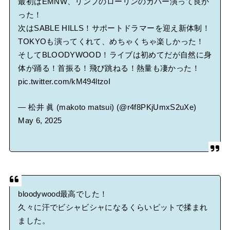
最初はEMNW、リンプのローリンのカバー演って良か
った！
次はSABLE HILLS！サポートドラマーを迎え新体制！
TOKYOも演ってくれて、めちゃくちゃ楽しかった！
そしてBLOODYWOOD！ライブは初めてだが自然に身
体が踊る！首振る！飛び跳ねる！熱量も凄かった！
pic.twitter.com/kM494ltzoI
— 松井 眞 (makoto matsui) (@r4f8PKjUmxS2uXe)
May 6, 2025
bloodywood最高でした！
久々に汗でビシャビシャになるくらいピットで揉まれ
ました。