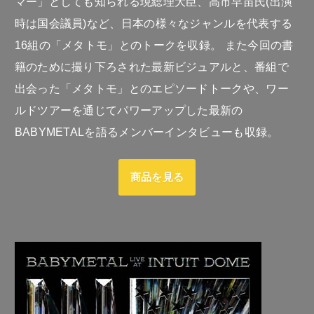
マー」としても知られる現総理大臣、高市早苗氏(出演
時は国会議員)など、日本の様々なジャンルを代表する
16組の「メタトモ」とのトークを収録。 また今回の書
籍のために撮り下ろされた最新ビジュアルと、番組で
出会った「メタトモ」とのエピソードトークや、ワー
ルドツアーを通じてパワーアップした最新の
BABYMETALを語るメンバーインタビューも収録。
商品を見る