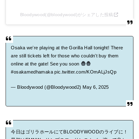
Bloodywood(@bloodywood)がシェアした投稿
Osaka we're playing at the Gorilla Hall tonight! There
are still tickets left for those who couldn't buy them
online at the gate! See you soon
#osakamedhamaka
pic.twitter.com/KOmALjJsQp
— Bloodywood (@Bloodywood2)
May 6, 2025
今日はゴリラホールにてBLOODYWOODのライブに！