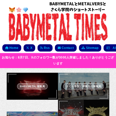
Home
X
Rss
Contact
Sitemap
Ab
お知らせ：8月7日、Xのフォロワー数が3000人突破しました！ありがとうござ
います
BABYMETAL情報局
さくら学院と卒業生の情報局