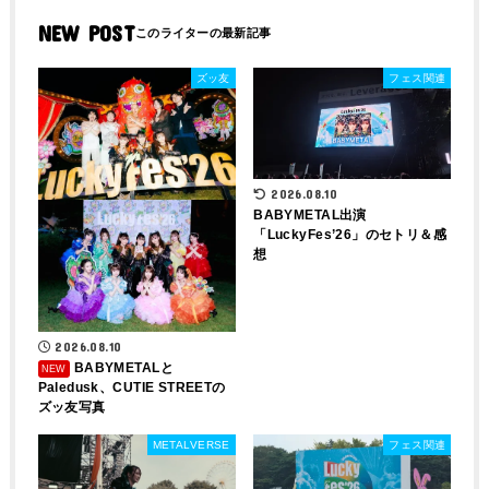
NEW POST
ズッ友
フェス関連
2026.08.10
BABYMETAL出演
「LuckyFes’26」のセトリ＆感
想
2026.08.10
BABYMETALと
Paledusk、CUTIE STREETの
ズッ友写真
METALVERSE
フェス関連